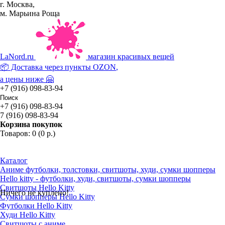
г. Москва,
м. Марьина Роща
La
Nord.ru
магазин красивых вещей
📦 Доставка через пункты
OZON
,
а цены ниже 🤗
+7 (916) 098-83-94
+7 (916) 098-83-94
7 (916) 098-83-94
Корзина покупок
Товаров: 0 (0 р.)
Каталог
Аниме футболки, толстовки, свитшоты, худи, сумки шопперы
Hello kitty - футболки, худи, свитшоты, сумки шопперы
Свитшоты Hello Kitty
Ничего не куплено!
Сумки шопперы Hello Kitty
Футболки Hello Kitty
Худи Hello Kitty
Свитшоты с аниме