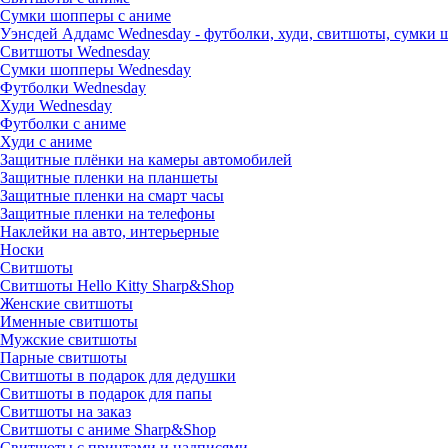
Сумки шопперы с аниме
Уэнсдей Аддамс Wednesday - футболки, худи, свитшоты, сумки
Свитшоты Wednesday
Сумки шопперы Wednesday
Футболки Wednesday
Худи Wednesday
Футболки с аниме
Худи с аниме
Защитные плёнки на камеры автомобилей
Защитные пленки на планшеты
Защитные пленки на смарт часы
Защитные пленки на телефоны
Наклейки на авто, интерьерные
Носки
Свитшоты
Cвитшоты Hello Kitty Sharp&Shop
Женские свитшоты
Именные свитшоты
Мужские свитшоты
Парные свитшоты
Свитшоты в подарок для дедушки
Свитшоты в подарок для папы
Свитшоты на заказ
Свитшоты с аниме Sharp&Shop
Свитшоты с принтами и надписями