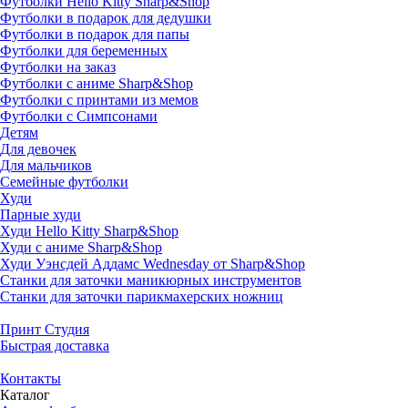
Футболки Hello Kitty Sharp&Shop
Футболки в подарок для дедушки
Футболки в подарок для папы
Футболки для беременных
Футболки на заказ
Футболки с аниме Sharp&Shop
Футболки с принтами из мемов
Футболки с Симпсонами
Детям
Для девочек
Для мальчиков
Семейные футболки
Худи
Парные худи
Худи Hello Kitty Sharp&Shop
Худи с аниме Sharp&Shop
Худи Уэнсдей Аддамс Wednesday от Sharp&Shop
Станки для заточки маникюрных инструментов
Станки для заточки парикмахерских ножниц
Принт Студия
Быстрая доставка
Контакты
Каталог