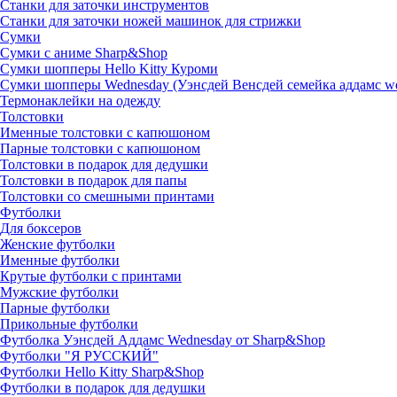
Станки для заточки инструментов
Станки для заточки ножей машинок для стрижки
Сумки
Сумки с аниме Sharp&Shop
Сумки шопперы Hello Kitty Куроми
Сумки шопперы Wednesday (Уэнсдей Венсдей семейка аддамс w
Термонаклейки на одежду
Толстовки
Именные толстовки с капюшоном
Парные толстовки с капюшоном
Толстовки в подарок для дедушки
Толстовки в подарок для папы
Толстовки со смешными принтами
Футболки
Для боксеров
Женские футболки
Именные футболки
Крутые футболки с принтами
Мужские футболки
Парные футболки
Прикольные футболки
Футболка Уэнсдей Аддамс Wednesday от Sharp&Shop
Футболки "Я РУССКИЙ"
Футболки Hello Kitty Sharp&Shop
Футболки в подарок для дедушки