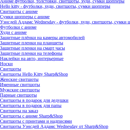
Аниме футболки, толстовки, свитшоты, худи, сумки шопперы
Hello kitty - футболки, худи, свитшоты, сумки шопперы
Свитшоты с аниме
Сумки шопперы с аниме
Уэнсдей Аддамс Wednesday - футболки, худи, свитшоты, сумки
Футболки с аниме
Худи с аниме
Защитные плёнки на камеры автомобилей
Защитные пленки на планшеты
Защитные пленки на смарт часы
Защитные пленки на телефоны
Наклейки на авто, интерьерные
Носки
Свитшоты
Cвитшоты Hello Kitty Sharp&Shop
Женские свитшоты
Именные свитшоты
Мужские свитшоты
Парные свитшоты
Свитшоты в подарок для дедушки
Свитшоты в подарок для папы
Свитшоты на заказ
Свитшоты с аниме Sharp&Shop
Свитшоты с принтами и надписями
Свитшоты Уэнсдей Аддамс Wednesday от Sharp&Shop