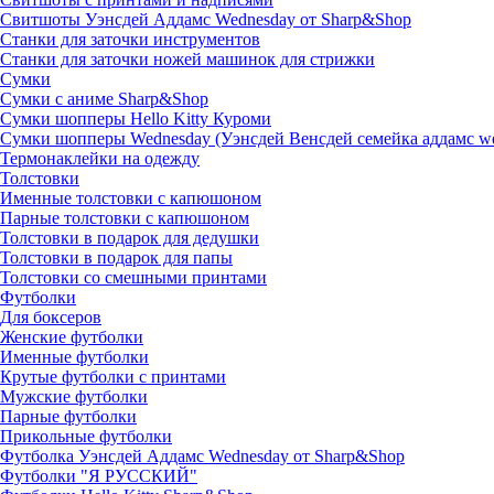
Свитшоты Уэнсдей Аддамс Wednesday от Sharp&Shop
Станки для заточки инструментов
Станки для заточки ножей машинок для стрижки
Сумки
Сумки с аниме Sharp&Shop
Сумки шопперы Hello Kitty Куроми
Сумки шопперы Wednesday (Уэнсдей Венсдей семейка аддамс w
Термонаклейки на одежду
Толстовки
Именные толстовки с капюшоном
Парные толстовки с капюшоном
Толстовки в подарок для дедушки
Толстовки в подарок для папы
Толстовки со смешными принтами
Футболки
Для боксеров
Женские футболки
Именные футболки
Крутые футболки с принтами
Мужские футболки
Парные футболки
Прикольные футболки
Футболка Уэнсдей Аддамс Wednesday от Sharp&Shop
Футболки "Я РУССКИЙ"