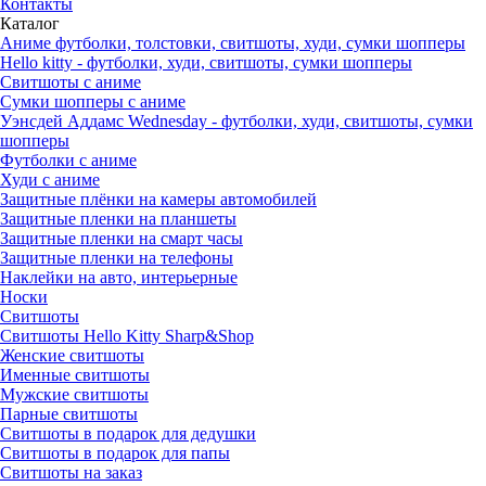
Контакты
Каталог
Аниме футболки, толстовки, свитшоты, худи, сумки шопперы
Hello kitty - футболки, худи, свитшоты, сумки шопперы
Свитшоты с аниме
Сумки шопперы с аниме
Уэнсдей Аддамс Wednesday - футболки, худи, свитшоты, сумки
шопперы
Футболки с аниме
Худи с аниме
Защитные плёнки на камеры автомобилей
Защитные пленки на планшеты
Защитные пленки на смарт часы
Защитные пленки на телефоны
Наклейки на авто, интерьерные
Носки
Свитшоты
Cвитшоты Hello Kitty Sharp&Shop
Женские свитшоты
Именные свитшоты
Мужские свитшоты
Парные свитшоты
Свитшоты в подарок для дедушки
Свитшоты в подарок для папы
Свитшоты на заказ