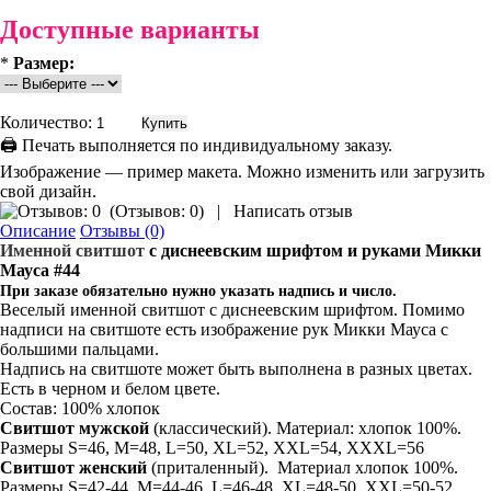
Доступные варианты
*
Размер:
Количество:
🖨 Печать выполняется по индивидуальному заказу.
Изображение — пример макета. Можно изменить или загрузить
свой дизайн.
(
Отзывов: 0
)
|
Написать отзыв
Описание
Отзывы (0)
Именной свитшот
с диснеевским шрифтом и руками Микки
Мауса #44
При заказе обязательно нужно указать надпись и число.
Веселый именной свитшот с диснеевским шрифтом. Помимо
надписи на свитшоте есть изображение рук Микки Мауса с
большими пальцами.
Надпись на свитшоте может быть выполнена в разных цветах.
Есть в черном и белом цвете.
Состав: 100% хлопок
Свитшот мужской
(классический). Материал: хлопок 100%.
Размеры S=46, M=48, L=50, XL=52, XXL=54, XXXL=56
Свитшот
женский
(приталенный). Материал хлопок 100%.
Размеры S=42-44, M=44-46, L=46-48, XL=48-50, XXL=50-52