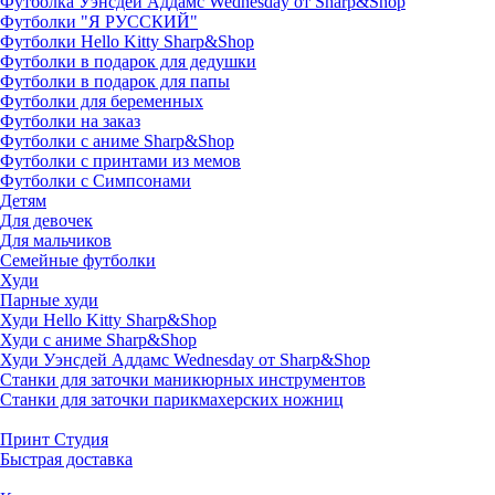
Футболка Уэнсдей Аддамс Wednesday от Sharp&Shop
Футболки "Я РУССКИЙ"
Футболки Hello Kitty Sharp&Shop
Футболки в подарок для дедушки
Футболки в подарок для папы
Футболки для беременных
Футболки на заказ
Футболки с аниме Sharp&Shop
Футболки с принтами из мемов
Футболки с Симпсонами
Детям
Для девочек
Для мальчиков
Семейные футболки
Худи
Парные худи
Худи Hello Kitty Sharp&Shop
Худи с аниме Sharp&Shop
Худи Уэнсдей Аддамс Wednesday от Sharp&Shop
Станки для заточки маникюрных инструментов
Станки для заточки парикмахерских ножниц
Принт Студия
Быстрая доставка