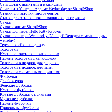
Свитшоты с принтами и надписями
Свитшоты Уэнсдей Аддамс Wednesday от Sharp&Shop
Станки для заточки инструментов
Станки для заточки ножей машинок для стрижки
Сумки
Сумки с аниме Sharp&Shop
Сумки шопперы Hello Kitty Куроми
Сумки шопперы Wednesday (Уэнсдей Венсдей семейка аддамс
wensday)
Термонаклейки на одежду
Толстовки
Именные толстовки с капюшоном
Парные толстовки с капюшоном
Толстовки в подарок для дедушки
Толстовки в подарок для папы
Толстовки со смешными принтами
Футболки
Для боксеров
Женские футболки
Именные футболки
Крутые футболки с принтами
Мужские футболки
Парные футболки
Прикольные футболки