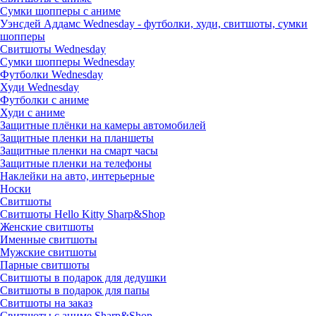
Сумки шопперы с аниме
Уэнсдей Аддамс Wednesday - футболки, худи, свитшоты, сумки
шопперы
Свитшоты Wednesday
Сумки шопперы Wednesday
Футболки Wednesday
Худи Wednesday
Футболки с аниме
Худи с аниме
Защитные плёнки на камеры автомобилей
Защитные пленки на планшеты
Защитные пленки на смарт часы
Защитные пленки на телефоны
Наклейки на авто, интерьерные
Носки
Свитшоты
Cвитшоты Hello Kitty Sharp&Shop
Женские свитшоты
Именные свитшоты
Мужские свитшоты
Парные свитшоты
Свитшоты в подарок для дедушки
Свитшоты в подарок для папы
Свитшоты на заказ
Свитшоты с аниме Sharp&Shop