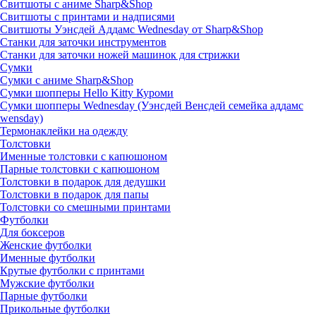
Свитшоты с аниме Sharp&Shop
Свитшоты с принтами и надписями
Свитшоты Уэнсдей Аддамс Wednesday от Sharp&Shop
Станки для заточки инструментов
Станки для заточки ножей машинок для стрижки
Сумки
Сумки с аниме Sharp&Shop
Сумки шопперы Hello Kitty Куроми
Сумки шопперы Wednesday (Уэнсдей Венсдей семейка аддамс
wensday)
Термонаклейки на одежду
Толстовки
Именные толстовки с капюшоном
Парные толстовки с капюшоном
Толстовки в подарок для дедушки
Толстовки в подарок для папы
Толстовки со смешными принтами
Футболки
Для боксеров
Женские футболки
Именные футболки
Крутые футболки с принтами
Мужские футболки
Парные футболки
Прикольные футболки