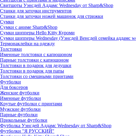
Свитшоты Уэнсдей Аддамс Wednesday от Sharp&Shop
Станки для заточки инструментов
Станки для заточки ножей машинок для стрижки
Сумки
Сумки с аниме Sharp&Shop
Сумки шопперы Hello Kitty Куроми
Сумки шопперы Wednesday (Уэнсдей Венсдей семейка аддамс w
Термонаклейки на одежду
Толстовки
Именные толстовки с капюшоном
Парные толстовки с капюшоном
Толстовки в подарок для дедушки
Толстовки в подарок для папы
Толстовки со смешными принтами
Футболки
Для боксеров
Женские футболки
Именные футболки
Крутые футболки с принтами
Мужские футболки
Парные футболки
Прикольные футболки
Футболка Уэнсдей Аддамс Wednesday от Sharp&Shop
Футболки "Я РУССКИЙ"