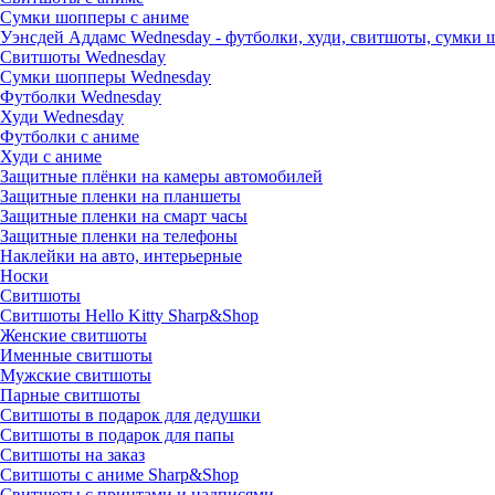
Сумки шопперы с аниме
Уэнсдей Аддамс Wednesday - футболки, худи, свитшоты, сумки
Свитшоты Wednesday
Сумки шопперы Wednesday
Футболки Wednesday
Худи Wednesday
Футболки с аниме
Худи с аниме
Защитные плёнки на камеры автомобилей
Защитные пленки на планшеты
Защитные пленки на смарт часы
Защитные пленки на телефоны
Наклейки на авто, интерьерные
Носки
Свитшоты
Cвитшоты Hello Kitty Sharp&Shop
Женские свитшоты
Именные свитшоты
Мужские свитшоты
Парные свитшоты
Свитшоты в подарок для дедушки
Свитшоты в подарок для папы
Свитшоты на заказ
Свитшоты с аниме Sharp&Shop
Свитшоты с принтами и надписями