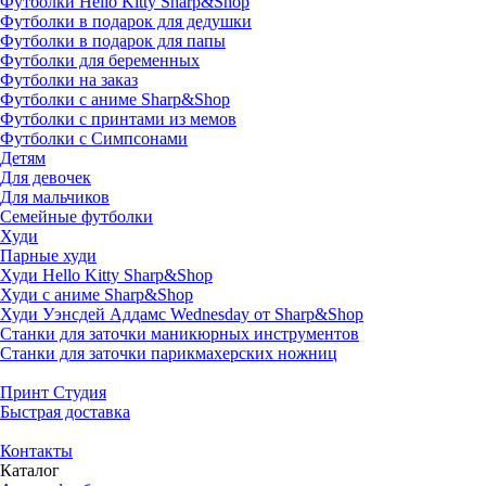
Футболки Hello Kitty Sharp&Shop
Футболки в подарок для дедушки
Футболки в подарок для папы
Футболки для беременных
Футболки на заказ
Футболки с аниме Sharp&Shop
Футболки с принтами из мемов
Футболки с Симпсонами
Детям
Для девочек
Для мальчиков
Семейные футболки
Худи
Парные худи
Худи Hello Kitty Sharp&Shop
Худи с аниме Sharp&Shop
Худи Уэнсдей Аддамс Wednesday от Sharp&Shop
Станки для заточки маникюрных инструментов
Станки для заточки парикмахерских ножниц
Принт Студия
Быстрая доставка
Контакты
Каталог