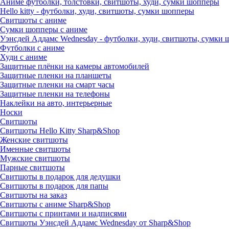
Аниме футболки, толстовки, свитшоты, худи, сумки шопперы
Hello kitty - футболки, худи, свитшоты, сумки шопперы
Свитшоты с аниме
Сумки шопперы с аниме
Уэнсдей Аддамс Wednesday - футболки, худи, свитшоты, сумки
Футболки с аниме
Худи с аниме
Защитные плёнки на камеры автомобилей
Защитные пленки на планшеты
Защитные пленки на смарт часы
Защитные пленки на телефоны
Наклейки на авто, интерьерные
Носки
Свитшоты
Cвитшоты Hello Kitty Sharp&Shop
Женские свитшоты
Именные свитшоты
Мужские свитшоты
Парные свитшоты
Свитшоты в подарок для дедушки
Свитшоты в подарок для папы
Свитшоты на заказ
Свитшоты с аниме Sharp&Shop
Свитшоты с принтами и надписями
Свитшоты Уэнсдей Аддамс Wednesday от Sharp&Shop