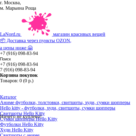
г. Москва,
м. Марьина Роща
La
Nord.ru
магазин красивых вещей
📦 Доставка через пункты
OZON
,
а цены ниже 🤗
+7 (916) 098-83-94
+7 (916) 098-83-94
7 (916) 098-83-94
Корзина покупок
Товаров: 0 (0 р.)
Каталог
Аниме футболки, толстовки, свитшоты, худи, сумки шопперы
Hello kitty - футболки, худи, свитшоты, сумки шопперы
Свитшоты Hello Kitty
Ничего не куплено!
Сумки шопперы Hello Kitty
Футболки Hello Kitty
Худи Hello Kitty
Свитшоты с аниме