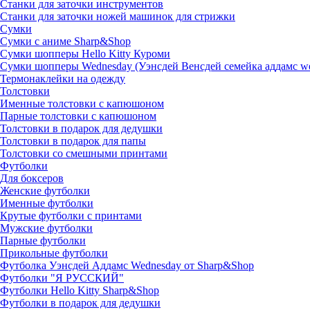
Станки для заточки инструментов
Станки для заточки ножей машинок для стрижки
Сумки
Сумки с аниме Sharp&Shop
Сумки шопперы Hello Kitty Куроми
Сумки шопперы Wednesday (Уэнсдей Венсдей семейка аддамс w
Термонаклейки на одежду
Толстовки
Именные толстовки с капюшоном
Парные толстовки с капюшоном
Толстовки в подарок для дедушки
Толстовки в подарок для папы
Толстовки со смешными принтами
Футболки
Для боксеров
Женские футболки
Именные футболки
Крутые футболки с принтами
Мужские футболки
Парные футболки
Прикольные футболки
Футболка Уэнсдей Аддамс Wednesday от Sharp&Shop
Футболки "Я РУССКИЙ"
Футболки Hello Kitty Sharp&Shop
Футболки в подарок для дедушки