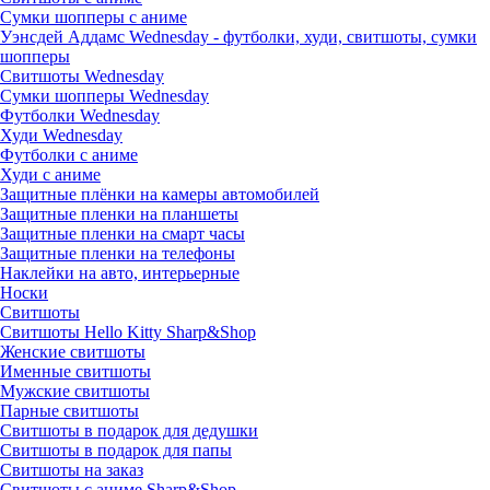
Сумки шопперы с аниме
Уэнсдей Аддамс Wednesday - футболки, худи, свитшоты, сумки
шопперы
Свитшоты Wednesday
Сумки шопперы Wednesday
Футболки Wednesday
Худи Wednesday
Футболки с аниме
Худи с аниме
Защитные плёнки на камеры автомобилей
Защитные пленки на планшеты
Защитные пленки на смарт часы
Защитные пленки на телефоны
Наклейки на авто, интерьерные
Носки
Свитшоты
Cвитшоты Hello Kitty Sharp&Shop
Женские свитшоты
Именные свитшоты
Мужские свитшоты
Парные свитшоты
Свитшоты в подарок для дедушки
Свитшоты в подарок для папы
Свитшоты на заказ
Свитшоты с аниме Sharp&Shop