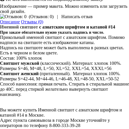
Изображение — пример макета. Можно изменить или загрузить
свой дизайн.
(
Отзывов: 0
)
|
Написать отзыв
Описание
Отзывы (0)
Именной свитшот
с азиатским шрифтом и катаной #14
При заказе обязательно нужно указать надпись и число.
Прикольный именной свитшот с азиатским шрифтом. Помимо
надписи на свитшоте есть изображение катаны.
Надпись на свитшоте может быть выполнена в разных цветах.
Есть в черном и белом цвете.
Состав: 100% хлопок
Свитшот мужской
(классический). Материал: хлопок 100%.
Размеры S=46, M=48, L=50, XL=52, XXL=54, XXXL=56
Свитшот
женский
(приталенный). Материал хлопок 100%.
Размеры S=42-44, M=44-46, L=46-48, XL=48-50, XXL=50-52
Способ нанесения: прямая печать. Стирать в стиральной машине
до 40С. перед стиркой желательно вывернуть свитшот
наизнанку.
Вы можете купить Именной свитшот с азиатским шрифтом и
катаной #14 в Москве.
Адрес пункта самовывоза в городе Москве уточняйте у
операторов по телефону 8-800-333-39-28