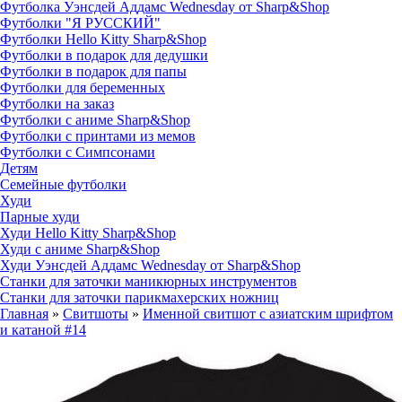
Футболка Уэнсдей Аддамс Wednesday от Sharp&Shop
Футболки "Я РУССКИЙ"
Футболки Hello Kitty Sharp&Shop
Футболки в подарок для дедушки
Футболки в подарок для папы
Футболки для беременных
Футболки на заказ
Футболки с аниме Sharp&Shop
Футболки с принтами из мемов
Футболки с Симпсонами
Детям
Семейные футболки
Худи
Парные худи
Худи Hello Kitty Sharp&Shop
Худи с аниме Sharp&Shop
Худи Уэнсдей Аддамс Wednesday от Sharp&Shop
Станки для заточки маникюрных инструментов
Станки для заточки парикмахерских ножниц
Главная
»
Свитшоты
»
Именной свитшот с азиатским шрифтом
и катаной #14