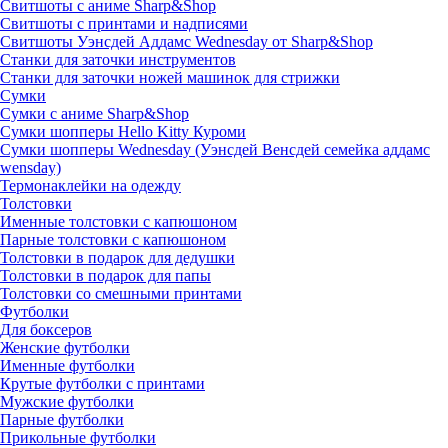
Свитшоты с аниме Sharp&Shop
Свитшоты с принтами и надписями
Свитшоты Уэнсдей Аддамс Wednesday от Sharp&Shop
Станки для заточки инструментов
Станки для заточки ножей машинок для стрижки
Сумки
Сумки с аниме Sharp&Shop
Сумки шопперы Hello Kitty Куроми
Сумки шопперы Wednesday (Уэнсдей Венсдей семейка аддамс
wensday)
Термонаклейки на одежду
Толстовки
Именные толстовки с капюшоном
Парные толстовки с капюшоном
Толстовки в подарок для дедушки
Толстовки в подарок для папы
Толстовки со смешными принтами
Футболки
Для боксеров
Женские футболки
Именные футболки
Крутые футболки с принтами
Мужские футболки
Парные футболки
Прикольные футболки