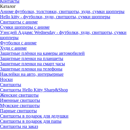
Контакты
Каталог
Аниме футболки, толстовки, свитшоты, худи, сумки шопперы
Hello kitty - футболки, худи, свитшоты, сумки шопперы
Свитшоты с аниме
Сумки шопперы с аниме
Уэнсдей Аддамс Wednesday - футболки, худи, свитшоты, сумки
шопперы
Футболки с аниме
Худи с аниме
Защитные плёнки на камеры автомобилей
Защитные пленки на планшеты
Защитные пленки на смарт часы
Защитные пленки на телефоны
Наклейки на авто, интерьерные
Носки
Свитшоты
Cвитшоты Hello Kitty Sharp&Shop
Женские свитшоты
Именные свитшоты
Мужские свитшоты
Парные свитшоты
Свитшоты в подарок для дедушки
Свитшоты в подарок для папы
Свитшоты на заказ