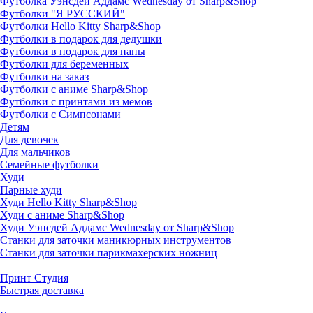
Футболка Уэнсдей Аддамс Wednesday от Sharp&Shop
Футболки "Я РУССКИЙ"
Футболки Hello Kitty Sharp&Shop
Футболки в подарок для дедушки
Футболки в подарок для папы
Футболки для беременных
Футболки на заказ
Футболки с аниме Sharp&Shop
Футболки с принтами из мемов
Футболки с Симпсонами
Детям
Для девочек
Для мальчиков
Семейные футболки
Худи
Парные худи
Худи Hello Kitty Sharp&Shop
Худи с аниме Sharp&Shop
Худи Уэнсдей Аддамс Wednesday от Sharp&Shop
Станки для заточки маникюрных инструментов
Станки для заточки парикмахерских ножниц
Принт Студия
Быстрая доставка