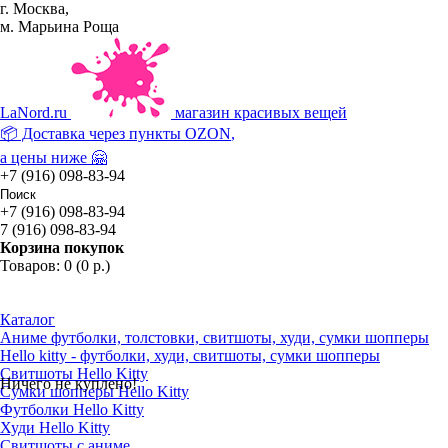
г. Москва,
м. Марьина Роща
La
Nord.ru
магазин красивых вещей
📦 Доставка через пункты
OZON
,
а цены ниже 🤗
+7 (916) 098-83-94
+7 (916) 098-83-94
7 (916) 098-83-94
Корзина покупок
Товаров: 0 (0 р.)
Каталог
Аниме футболки, толстовки, свитшоты, худи, сумки шопперы
Hello kitty - футболки, худи, свитшоты, сумки шопперы
Свитшоты Hello Kitty
Ничего не куплено!
Сумки шопперы Hello Kitty
Футболки Hello Kitty
Худи Hello Kitty
Свитшоты с аниме