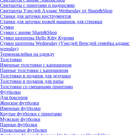
Свитшоты с принтами и надписями
Свитшоты Уэнсдей Аддамс Wednesday от Sharp&Shop
Станки для заточки инструментов
Станки для заточки ножей машинок для стрижки
Сумки
Сумки с аниме Sharp&Shop
Сумки шопперы Hello Kitty Куроми
Сумки шопперы Wednesday (Уэнсдей Венсдей семейка аддамс
wensday)
Термонаклейки на одежду
Толстовки
Именные толстовки с капюшоном
Парные толстовки с капюшоном
Толстовки в подарок для дедушки
Толстовки в подарок для папы
Толстовки со смешными принтами
Футболки
Для боксеров
Женские футболки
Именные футболки
Крутые футболки с принтами
Мужские футболки
Парные футболки
Прикольные футболки