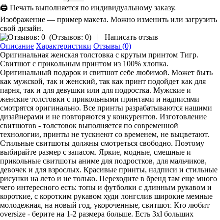
🖨 Печать выполняется по индивидуальному заказу.
Изображение — пример макета. Можно изменить или загрузить
свой дизайн.
(
Отзывов: 0
)
|
Написать отзыв
Описание
Характеристики
Отзывы (0)
Оригинальная женская толстовка с крутым принтом Тигр.
Свитшот с прикольным принтом из 100% хлопка.
Оригинальный подарок и свитшот себе любимой. Может быть
как мужской, так и женский, так как принт подойдет как для
парня, так и для девушки или для подростка. Мужские и
женские толстовки с прикольными принтами и надписями
смотрятся оригинально. Все принты разрабатываются нашими
дизайнерами и не повторяются у конкурентов. Изготовление
свитшотов - толстовок выполняется по современной
технологии, принты не тускнеют со временем, не выцветают.
Стильные свитшоты должны смотреться свободно. Поэтому
выбирайте размер с запасом. Яркие, модные, смешные и
прикольные свитшоты аниме для подростков, для мальчиков,
девочек и для взрослых. Красивые принты, надписи и стильные
рисунки на лето и не только. Переходите в бренд там еще много
чего интересного есть: топы и футболки с длинным рукавом и
короткие, с коротким рукавом худи лонгслив широкие мемные
молодежная, на новый год, укороченные, свитшот. Кто любит
oversize - берите на 1-2 размера больше. Есть 3xl больших