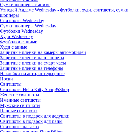
Сумки шопперы с аниме
Уэнсдей Аддамс Wednesday - футболки, худи, свитшоты, сумки
шопперы
Свитшоты Wednesday
Сумки шопперы Wednesday
Футболки Wednesday
Худи Wednesday
Футболки с аниме
Худи с аниме
Защитные плёнки на камеры автомобилей
Защитные пленки на планшеты
Защитные пленки на смарт часы
Защитные пленки на телефоны
Наклейки на авто, интерьерные
Носки
Свитшоты
Cвитшоты Hello Kitty Sharp&Shop
Женские свитшоты
Именные свитшоты
Мужские свитшоты
Парные свитшоты
Свитшоты в подарок для дедушки
Свитшоты в подарок для папы
Свитшоты на заказ
Свитшоты с аниме Sharp&Shop