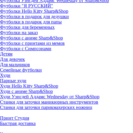
Футболка Уэнсдей Аддамс Wednesday от Sharp&Shop
Футболки "Я РУССКИЙ"
Футболки Hello Kitty Sharp&Shop
Футболки в подарок для дедушки
Футболки в подарок для папы
Футболки для беременных
Футболки на заказ
Футболки с аниме Sharp&Shop
Футболки с принтами из мемов
Футболки с Симпсонами
Детям
Для девочек
Для мальчиков
Семейные футболки
Худи
Парные худи
Худи Hello Kitty Sharp&Shop
Худи с аниме Sharp&Shop
Худи Уэнсдей Аддамс Wednesday от Sharp&Shop
Станки для заточки маникюрных инструментов
Станки для заточки парикмахерских ножниц
Принт Студия
Быстрая доставка