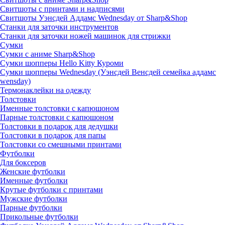
Свитшоты с принтами и надписями
Свитшоты Уэнсдей Аддамс Wednesday от Sharp&Shop
Станки для заточки инструментов
Станки для заточки ножей машинок для стрижки
Сумки
Сумки с аниме Sharp&Shop
Сумки шопперы Hello Kitty Куроми
Сумки шопперы Wednesday (Уэнсдей Венсдей семейка аддамс
wensday)
Термонаклейки на одежду
Толстовки
Именные толстовки с капюшоном
Парные толстовки с капюшоном
Толстовки в подарок для дедушки
Толстовки в подарок для папы
Толстовки со смешными принтами
Футболки
Для боксеров
Женские футболки
Именные футболки
Крутые футболки с принтами
Мужские футболки
Парные футболки
Прикольные футболки