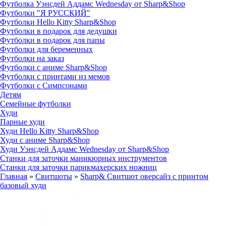
Футболка Уэнсдей Аддамс Wednesday от Sharp&Shop
Футболки "Я РУССКИЙ"
Футболки Hello Kitty Sharp&Shop
Футболки в подарок для дедушки
Футболки в подарок для папы
Футболки для беременных
Футболки на заказ
Футболки с аниме Sharp&Shop
Футболки с принтами из мемов
Футболки с Симпсонами
Детям
Семейные футболки
Худи
Парные худи
Худи Hello Kitty Sharp&Shop
Худи с аниме Sharp&Shop
Худи Уэнсдей Аддамс Wednesday от Sharp&Shop
Станки для заточки маникюрных инструментов
Станки для заточки парикмахерских ножниц
Главная
»
Свитшоты
»
Sharp& Свитшот оверсайз с принтом
базовый худи