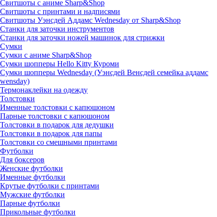
Свитшоты с аниме Sharp&Shop
Свитшоты с принтами и надписями
Свитшоты Уэнсдей Аддамс Wednesday от Sharp&Shop
Станки для заточки инструментов
Станки для заточки ножей машинок для стрижки
Сумки
Сумки с аниме Sharp&Shop
Сумки шопперы Hello Kitty Куроми
Сумки шопперы Wednesday (Уэнсдей Венсдей семейка аддамс
wensday)
Термонаклейки на одежду
Толстовки
Именные толстовки с капюшоном
Парные толстовки с капюшоном
Толстовки в подарок для дедушки
Толстовки в подарок для папы
Толстовки со смешными принтами
Футболки
Для боксеров
Женские футболки
Именные футболки
Крутые футболки с принтами
Мужские футболки
Парные футболки
Прикольные футболки