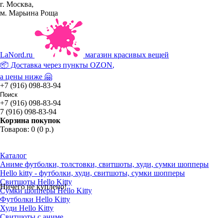
г. Москва,
м. Марьина Роща
La
Nord.ru
магазин красивых вещей
📦 Доставка через пункты
OZON
,
а цены ниже 🤗
+7 (916) 098-83-94
+7 (916) 098-83-94
7 (916) 098-83-94
Корзина покупок
Товаров: 0 (0 р.)
Каталог
Аниме футболки, толстовки, свитшоты, худи, сумки шопперы
Hello kitty - футболки, худи, свитшоты, сумки шопперы
Свитшоты Hello Kitty
Ничего не куплено!
Сумки шопперы Hello Kitty
Футболки Hello Kitty
Худи Hello Kitty
Свитшоты с аниме