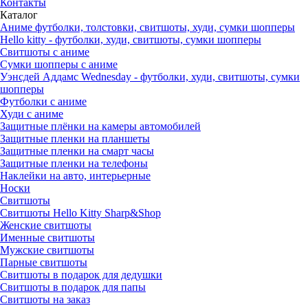
Контакты
Каталог
Аниме футболки, толстовки, свитшоты, худи, сумки шопперы
Hello kitty - футболки, худи, свитшоты, сумки шопперы
Свитшоты с аниме
Сумки шопперы с аниме
Уэнсдей Аддамс Wednesday - футболки, худи, свитшоты, сумки
шопперы
Футболки с аниме
Худи с аниме
Защитные плёнки на камеры автомобилей
Защитные пленки на планшеты
Защитные пленки на смарт часы
Защитные пленки на телефоны
Наклейки на авто, интерьерные
Носки
Свитшоты
Cвитшоты Hello Kitty Sharp&Shop
Женские свитшоты
Именные свитшоты
Мужские свитшоты
Парные свитшоты
Свитшоты в подарок для дедушки
Свитшоты в подарок для папы
Свитшоты на заказ