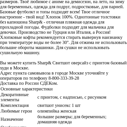
размеров. Твоё любимое с аниме на демисезон, на лето, на зиму
для беременных, одежда для подруг, подростковые, для парней.
Базовые футболкт и топы подходят всем! Твое отличное
настроение - твой вид! Хлопок 100%. Однотонные толстовки
без капюшона Sharp& - отличная пляжная одежда для
прохладной погоды. Фудболки подходят для мальчика для
девочки. Производство не Турция или Италия, а Россия!
Хлопковые кофты рекомендуется стирать вывернув наизнанку
при температуре воды не более 30°. Для отжима не использовать
большие обороты машинки. Для сушки не использовать
сушильную машину.
Вы можете купить Sharp& Свитшот оверсайз с принтом базовый
худи в Москве.
Адрес пункта самовывоза в городе Москве уточняйте у
операторов по телефону 8-800-333-39-28
Доставка по России СДЕКом.
Основные характеристики
Декоративные
с принтом, с надписью, с рисунком
элементы
Комплектация
свитшот унисекс 1 шт
Любимые герои
олимпийка женская
большие размеры; для беременных;
Назначение
домашняя одежда