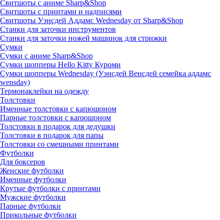
Свитшоты с аниме Sharp&Shop
Свитшоты с принтами и надписями
Свитшоты Уэнсдей Аддамс Wednesday от Sharp&Shop
Станки для заточки инструментов
Станки для заточки ножей машинок для стрижки
Сумки
Сумки с аниме Sharp&Shop
Сумки шопперы Hello Kitty Куроми
Сумки шопперы Wednesday (Уэнсдей Венсдей семейка аддамс
wensday)
Термонаклейки на одежду
Толстовки
Именные толстовки с капюшоном
Парные толстовки с капюшоном
Толстовки в подарок для дедушки
Толстовки в подарок для папы
Толстовки со смешными принтами
Футболки
Для боксеров
Женские футболки
Именные футболки
Крутые футболки с принтами
Мужские футболки
Парные футболки
Прикольные футболки