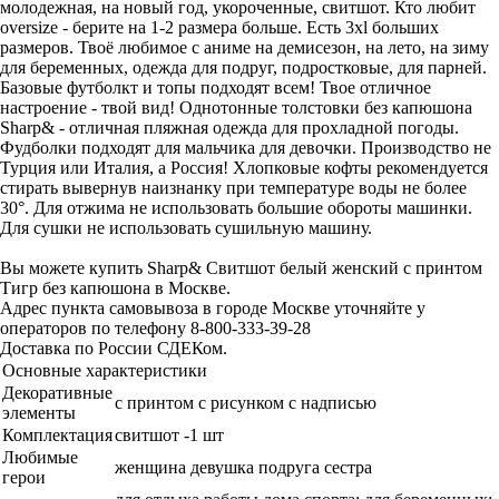
молодежная, на новый год, укороченные, свитшот. Кто любит
oversize - берите на 1-2 размера больше. Есть 3xl больших
размеров. Твоё любимое с аниме на демисезон, на лето, на зиму
для беременных, одежда для подруг, подростковые, для парней.
Базовые футболкт и топы подходят всем! Твое отличное
настроение - твой вид! Однотонные толстовки без капюшона
Sharp& - отличная пляжная одежда для прохладной погоды.
Фудболки подходят для мальчика для девочки. Производство не
Турция или Италия, а Россия! Хлопковые кофты рекомендуется
стирать вывернув наизнанку при температуре воды не более
30°. Для отжима не использовать большие обороты машинки.
Для сушки не использовать сушильную машину.
Вы можете купить Sharp& Свитшот белый женский с принтом
Тигр без капюшона в Москве.
Адрес пункта самовывоза в городе Москве уточняйте у
операторов по телефону 8-800-333-39-28
Доставка по России СДЕКом.
Основные характеристики
Декоративные
с принтом с рисунком с надписью
элементы
Комплектация
свитшот -1 шт
Любимые
женщина девушка подруга сестра
герои