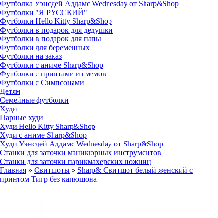
Футболка Уэнсдей Аддамс Wednesday от Sharp&Shop
Футболки "Я РУССКИЙ"
Футболки Hello Kitty Sharp&Shop
Футболки в подарок для дедушки
Футболки в подарок для папы
Футболки для беременных
Футболки на заказ
Футболки с аниме Sharp&Shop
Футболки с принтами из мемов
Футболки с Симпсонами
Детям
Семейные футболки
Худи
Парные худи
Худи Hello Kitty Sharp&Shop
Худи с аниме Sharp&Shop
Худи Уэнсдей Аддамс Wednesday от Sharp&Shop
Станки для заточки маникюрных инструментов
Станки для заточки парикмахерских ножниц
Главная
»
Свитшоты
»
Sharp& Свитшот белый женский с
принтом Тигр без капюшона