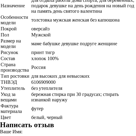
для отдыха работы дома спорта; для беременных;
Назначение
подарок девушке на день рождения на новый год
на память день святого валентина
Особенности
толстовка мужская женская без капюшона
модели
Покрой
оверсайз
Пол
Мужской
Размер на
маме бабушке девушке подруге женщине
модели
Рисунок
принт тигр
Состав
хлопок 100%
Страна
Россия
производства
Тип ростовки
для высоких для невысоких
ТНВЭД
6106909000
Утеплитель
без утеплителя
Уход за
бережная стирка при 30 градусах; стирать
вещами
изнанкой наружу
Фактура
футер
материала
Цвет
белый, черный
Написать отзыв
Ваше Имя: