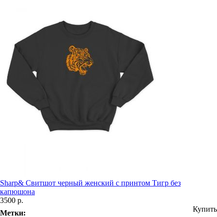
Sharp& Свитшот черный женский с принтом Тигр без
капюшона
3500 р.
Купить
Метки: