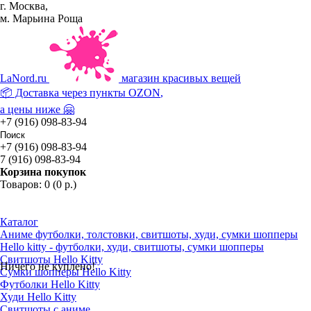
г. Москва,
м. Марьина Роща
La
Nord.ru
магазин красивых вещей
📦 Доставка через пункты
OZON
,
а цены ниже 🤗
+7 (916) 098-83-94
+7 (916) 098-83-94
7 (916) 098-83-94
Корзина покупок
Товаров: 0 (0 р.)
Каталог
Аниме футболки, толстовки, свитшоты, худи, сумки шопперы
Hello kitty - футболки, худи, свитшоты, сумки шопперы
Свитшоты Hello Kitty
Ничего не куплено!
Сумки шопперы Hello Kitty
Футболки Hello Kitty
Худи Hello Kitty
Свитшоты с аниме