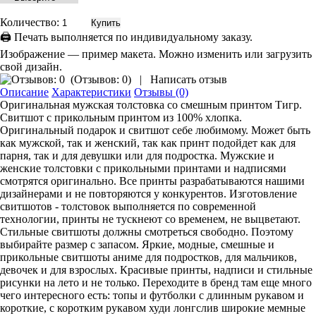
Количество:
🖨 Печать выполняется по индивидуальному заказу.
Изображение — пример макета. Можно изменить или загрузить
свой дизайн.
(
Отзывов: 0
)
|
Написать отзыв
Описание
Характеристики
Отзывы (0)
Оригинальная мужская толстовка со смешным принтом Тигр.
Свитшот с прикольным принтом из 100% хлопка.
Оригинальный подарок и свитшот себе любимому. Может быть
как мужской, так и женский, так как принт подойдет как для
парня, так и для девушки или для подростка. Мужские и
женские толстовки с прикольными принтами и надписями
смотрятся оригинально. Все принты разрабатываются нашими
дизайнерами и не повторяются у конкурентов. Изготовление
свитшотов - толстовок выполняется по современной
технологии, принты не тускнеют со временем, не выцветают.
Стильные свитшоты должны смотреться свободно. Поэтому
выбирайте размер с запасом. Яркие, модные, смешные и
прикольные свитшоты аниме для подростков, для мальчиков,
девочек и для взрослых. Красивые принты, надписи и стильные
рисунки на лето и не только. Переходите в бренд там еще много
чего интересного есть: топы и футболки с длинным рукавом и
короткие, с коротким рукавом худи лонгслив широкие мемные