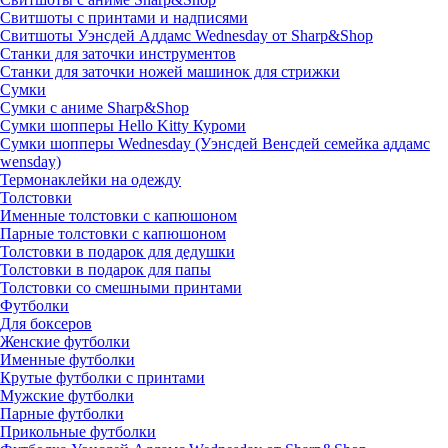
Свитшоты с принтами и надписями
Свитшоты Уэнсдей Аддамс Wednesday от Sharp&Shop
Станки для заточки инструментов
Станки для заточки ножей машинок для стрижки
Сумки
Сумки с аниме Sharp&Shop
Сумки шопперы Hello Kitty Куроми
Сумки шопперы Wednesday (Уэнсдей Венсдей семейка аддамс
wensday)
Термонаклейки на одежду
Толстовки
Именные толстовки с капюшоном
Парные толстовки с капюшоном
Толстовки в подарок для дедушки
Толстовки в подарок для папы
Толстовки со смешными принтами
Футболки
Для боксеров
Женские футболки
Именные футболки
Крутые футболки с принтами
Мужские футболки
Парные футболки
Прикольные футболки