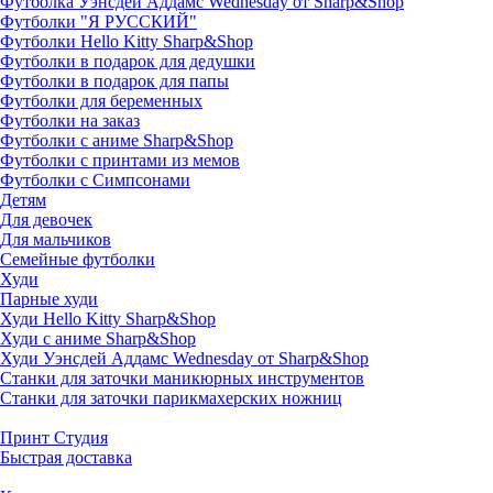
Футболка Уэнсдей Аддамс Wednesday от Sharp&Shop
Футболки "Я РУССКИЙ"
Футболки Hello Kitty Sharp&Shop
Футболки в подарок для дедушки
Футболки в подарок для папы
Футболки для беременных
Футболки на заказ
Футболки с аниме Sharp&Shop
Футболки с принтами из мемов
Футболки с Симпсонами
Детям
Для девочек
Для мальчиков
Семейные футболки
Худи
Парные худи
Худи Hello Kitty Sharp&Shop
Худи с аниме Sharp&Shop
Худи Уэнсдей Аддамс Wednesday от Sharp&Shop
Станки для заточки маникюрных инструментов
Станки для заточки парикмахерских ножниц
Принт Студия
Быстрая доставка