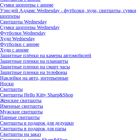
Сумки шопперы с аниме
Уэнсдей Аддамс Wednesday - футболки, худи, свитшоты, сумки
шопперы
Свитшоты Wednesday
Сумки шопперы Wednesday
Футболки Wednesday
Худи Wednesday
Футболки с аниме
Худи с аниме
Защитные плёнки на камеры автомобилей
Защитные пленки на планшеты
Защитные пленки на смарт часы
Защитные пленки на телефоны
Наклейки на авто, интерьерные
Носки
Свитшоты
Cвитшоты Hello Kitty Sharp&Shop
Женские свитшоты
Именные свитшоты
Мужские свитшоты
Парные свитшоты
Свитшоты в подарок для дедушки
Свитшоты в подарок для папы
Свитшоты на заказ
Свитшоты с аниме Sharp&Shop