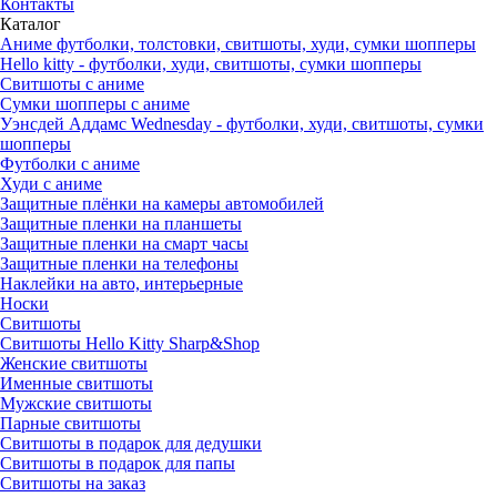
Контакты
Каталог
Аниме футболки, толстовки, свитшоты, худи, сумки шопперы
Hello kitty - футболки, худи, свитшоты, сумки шопперы
Свитшоты с аниме
Сумки шопперы с аниме
Уэнсдей Аддамс Wednesday - футболки, худи, свитшоты, сумки
шопперы
Футболки с аниме
Худи с аниме
Защитные плёнки на камеры автомобилей
Защитные пленки на планшеты
Защитные пленки на смарт часы
Защитные пленки на телефоны
Наклейки на авто, интерьерные
Носки
Свитшоты
Cвитшоты Hello Kitty Sharp&Shop
Женские свитшоты
Именные свитшоты
Мужские свитшоты
Парные свитшоты
Свитшоты в подарок для дедушки
Свитшоты в подарок для папы
Свитшоты на заказ