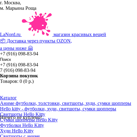
г. Москва,
м. Марьина Роща
La
Nord.ru
магазин красивых вещей
📦 Доставка через пункты
OZON
,
а цены ниже 🤗
+7 (916) 098-83-94
+7 (916) 098-83-94
7 (916) 098-83-94
Корзина покупок
Товаров: 0 (0 р.)
Каталог
Аниме футболки, толстовки, свитшоты, худи, сумки шопперы
Hello kitty - футболки, худи, свитшоты, сумки шопперы
Свитшоты Hello Kitty
Ничего не куплено!
Сумки шопперы Hello Kitty
Футболки Hello Kitty
Худи Hello Kitty
Свитшоты с аниме