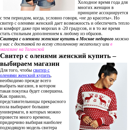
Холодное время года для
многих женщин в
принципе ассоциируется
с тем периодом, когда, условно говоря, «не до красоты». Но
свитер с оленями женский дает возможность и обеспечить тепло
и комфорт даже при морозах в -20 градусов, и в то же время
стать стильным дополнением к любому из образов.
Свитера с оленями женские
купить в Москве недорого
можно
у нас с доставкой по всему столичному мегаполису или
в
магазине на Таганской
Свитер с оленями женский купить –
выбираем магазин
Для того, чтобы
свитер с
оленями женский купить
,
необходимо прежде всего
выбрать магазин, в котором
такая покупка будет совершена.
Как правило,
представительницы прекрасного
пола выбирают большие
универмаги, в которых можно
провести много времени,
придирчиво выбирая наиболее
подходящую модель свитера