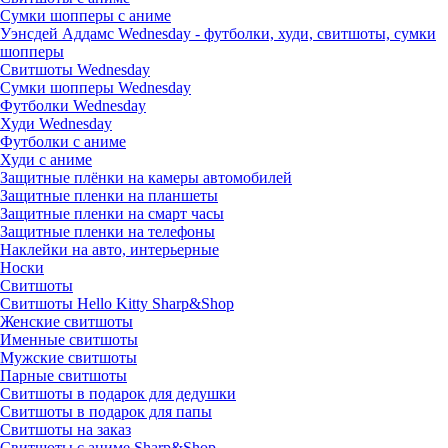
Сумки шопперы с аниме
Уэнсдей Аддамс Wednesday - футболки, худи, свитшоты, сумки
шопперы
Свитшоты Wednesday
Сумки шопперы Wednesday
Футболки Wednesday
Худи Wednesday
Футболки с аниме
Худи с аниме
Защитные плёнки на камеры автомобилей
Защитные пленки на планшеты
Защитные пленки на смарт часы
Защитные пленки на телефоны
Наклейки на авто, интерьерные
Носки
Свитшоты
Cвитшоты Hello Kitty Sharp&Shop
Женские свитшоты
Именные свитшоты
Мужские свитшоты
Парные свитшоты
Свитшоты в подарок для дедушки
Свитшоты в подарок для папы
Свитшоты на заказ
Свитшоты с аниме Sharp&Shop