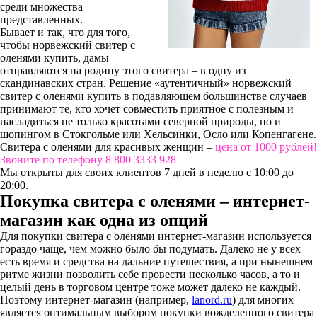
среди множества
представленных.
Бывает и так, что для того,
чтобы норвежский свитер с
оленями купить, дамы
отправляются на родину этого свитера – в одну из
скандинавских стран. Решение «аутентичный» норвежский
свитер с оленями купить в подавляющем большинстве случаев
принимают те, кто хочет совместить приятное с полезным и
насладиться не только красотами северной природы, но и
шопингом в Стокгольме или Хельсинки, Осло или Копенгагене.
Свитера с оленями для красивых женщин –
цена от 1000 рублей!
Звоните по телефону 8 800 3333 928
Мы открыты для своих клиентов 7 дней в неделю с 10:00 до
20:00.
Покупка свитера с оленями – интернет-
магазин как одна из опций
Для покупки свитера с оленями интернет-магазин используется
гораздо чаще, чем можно было бы подумать. Далеко не у всех
есть время и средства на дальние путешествия, а при нынешнем
ритме жизни позволить себе провести несколько часов, а то и
целый день в торговом центре тоже может далеко не каждый.
Поэтому интернет-магазин (например,
lanord.ru
) для многих
является оптимальным выбором покупки вожделенного свитера