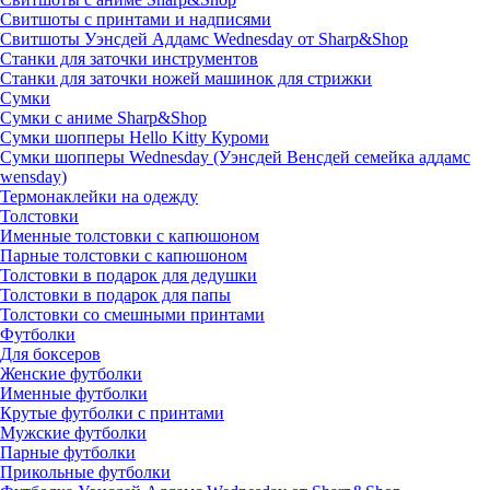
Свитшоты с принтами и надписями
Свитшоты Уэнсдей Аддамс Wednesday от Sharp&Shop
Станки для заточки инструментов
Станки для заточки ножей машинок для стрижки
Сумки
Сумки с аниме Sharp&Shop
Сумки шопперы Hello Kitty Куроми
Сумки шопперы Wednesday (Уэнсдей Венсдей семейка аддамс
wensday)
Термонаклейки на одежду
Толстовки
Именные толстовки с капюшоном
Парные толстовки с капюшоном
Толстовки в подарок для дедушки
Толстовки в подарок для папы
Толстовки со смешными принтами
Футболки
Для боксеров
Женские футболки
Именные футболки
Крутые футболки с принтами
Мужские футболки
Парные футболки
Прикольные футболки