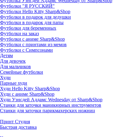
Футболка Уэнсдей Аддамс Wednesday от Sharp&Shop
Футболки "Я РУССКИЙ"
Футболки Hello Kitty Sharp&Shop
Футболки в подарок для дедушки
Футболки в подарок для папы
Футболки для беременных
Футболки на заказ
Футболки с аниме Sharp&Shop
Футболки с принтами из мемов
Футболки с Симпсонами
Детям
Для девочек
Для мальчиков
Семейные футболки
Худи
Парные худи
Худи Hello Kitty Sharp&Shop
Худи с аниме Sharp&Shop
Худи Уэнсдей Аддамс Wednesday от Sharp&Shop
Станки для заточки маникюрных инструментов
Станки для заточки парикмахерских ножниц
Принт Студия
Быстрая доставка