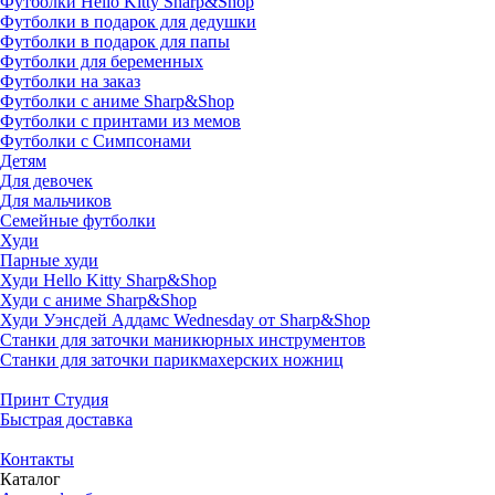
Футболки Hello Kitty Sharp&Shop
Футболки в подарок для дедушки
Футболки в подарок для папы
Футболки для беременных
Футболки на заказ
Футболки с аниме Sharp&Shop
Футболки с принтами из мемов
Футболки с Симпсонами
Детям
Для девочек
Для мальчиков
Семейные футболки
Худи
Парные худи
Худи Hello Kitty Sharp&Shop
Худи с аниме Sharp&Shop
Худи Уэнсдей Аддамс Wednesday от Sharp&Shop
Станки для заточки маникюрных инструментов
Станки для заточки парикмахерских ножниц
Принт Студия
Быстрая доставка
Контакты
Каталог