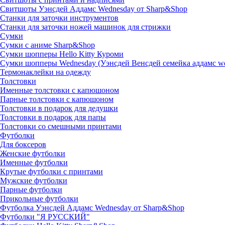
Свитшоты Уэнсдей Аддамс Wednesday от Sharp&Shop
Станки для заточки инструментов
Станки для заточки ножей машинок для стрижки
Сумки
Сумки с аниме Sharp&Shop
Сумки шопперы Hello Kitty Куроми
Сумки шопперы Wednesday (Уэнсдей Венсдей семейка аддамс w
Термонаклейки на одежду
Толстовки
Именные толстовки с капюшоном
Парные толстовки с капюшоном
Толстовки в подарок для дедушки
Толстовки в подарок для папы
Толстовки со смешными принтами
Футболки
Для боксеров
Женские футболки
Именные футболки
Крутые футболки с принтами
Мужские футболки
Парные футболки
Прикольные футболки
Футболка Уэнсдей Аддамс Wednesday от Sharp&Shop
Футболки "Я РУССКИЙ"