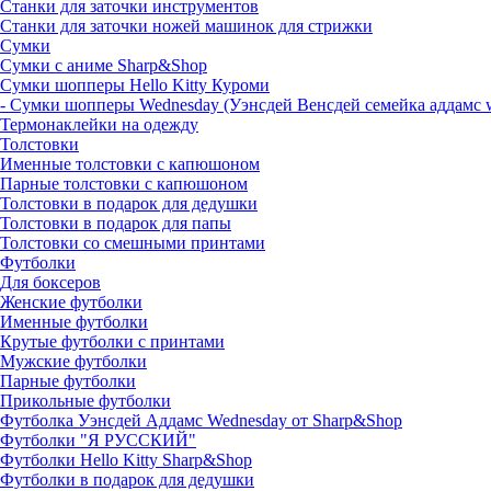
Станки для заточки инструментов
Станки для заточки ножей машинок для стрижки
Сумки
Сумки с аниме Sharp&Shop
Сумки шопперы Hello Kitty Куроми
- Сумки шопперы Wednesday (Уэнсдей Венсдей семейка аддамс 
Термонаклейки на одежду
Толстовки
Именные толстовки с капюшоном
Парные толстовки с капюшоном
Толстовки в подарок для дедушки
Толстовки в подарок для папы
Толстовки со смешными принтами
Футболки
Для боксеров
Женские футболки
Именные футболки
Крутые футболки с принтами
Мужские футболки
Парные футболки
Прикольные футболки
Футболка Уэнсдей Аддамс Wednesday от Sharp&Shop
Футболки "Я РУССКИЙ"
Футболки Hello Kitty Sharp&Shop
Футболки в подарок для дедушки