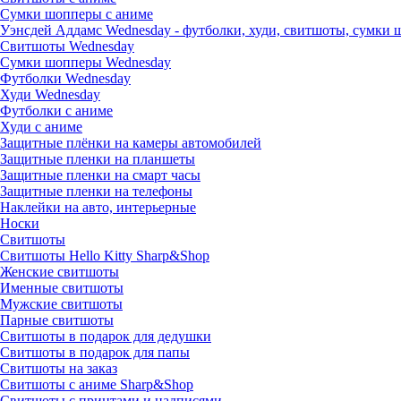
Сумки шопперы с аниме
Уэнсдей Аддамс Wednesday - футболки, худи, свитшоты, сумки
Свитшоты Wednesday
Сумки шопперы Wednesday
Футболки Wednesday
Худи Wednesday
Футболки с аниме
Худи с аниме
Защитные плёнки на камеры автомобилей
Защитные пленки на планшеты
Защитные пленки на смарт часы
Защитные пленки на телефоны
Наклейки на авто, интерьерные
Носки
Свитшоты
Cвитшоты Hello Kitty Sharp&Shop
Женские свитшоты
Именные свитшоты
Мужские свитшоты
Парные свитшоты
Свитшоты в подарок для дедушки
Свитшоты в подарок для папы
Свитшоты на заказ
Свитшоты с аниме Sharp&Shop
Свитшоты с принтами и надписями