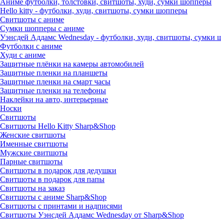
Аниме футболки, толстовки, свитшоты, худи, сумки шопперы
Hello kitty - футболки, худи, свитшоты, сумки шопперы
Свитшоты с аниме
Сумки шопперы с аниме
Уэнсдей Аддамс Wednesday - футболки, худи, свитшоты, сумки
Футболки с аниме
Худи с аниме
Защитные плёнки на камеры автомобилей
Защитные пленки на планшеты
Защитные пленки на смарт часы
Защитные пленки на телефоны
Наклейки на авто, интерьерные
Носки
Свитшоты
Cвитшоты Hello Kitty Sharp&Shop
Женские свитшоты
Именные свитшоты
Мужские свитшоты
Парные свитшоты
Свитшоты в подарок для дедушки
Свитшоты в подарок для папы
Свитшоты на заказ
Свитшоты с аниме Sharp&Shop
Свитшоты с принтами и надписями
Свитшоты Уэнсдей Аддамс Wednesday от Sharp&Shop