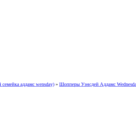
 семейка аддамс wensday)
»
Шопперы Уэнсдей Аддамс Wednesda