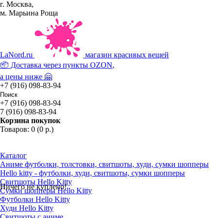
г. Москва,
м. Марьина Роща
La
Nord.ru
магазин красивых вещей
📦 Доставка через пункты
OZON
,
а цены ниже 🤗
+7 (916) 098-83-94
+7 (916) 098-83-94
7 (916) 098-83-94
Корзина покупок
Товаров: 0 (0 р.)
Каталог
Аниме футболки, толстовки, свитшоты, худи, сумки шопперы
Hello kitty - футболки, худи, свитшоты, сумки шопперы
Свитшоты Hello Kitty
Ничего не куплено!
Сумки шопперы Hello Kitty
Футболки Hello Kitty
Худи Hello Kitty
Свитшоты с аниме