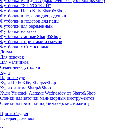
Футболка Уэнсдей Аддамс Wednesday от Sharp&Shop
Футболки "Я РУССКИЙ"
Футболки Hello Kitty Sharp&Shop
Футболки в подарок для дедушки
Футболки в подарок для папы
Футболки для беременных
Футболки на заказ
Футболки с аниме Sharp&Shop
Футболки с принтами из мемов
Футболки с Симпсонами
Детям
Для девочек
Для мальчиков
Семейные футболки
Худи
Парные худи
Худи Hello Kitty Sharp&Shop
Худи с аниме Sharp&Shop
Худи Уэнсдей Аддамс Wednesday от Sharp&Shop
Станки для заточки маникюрных инструментов
Станки для заточки парикмахерских ножниц
Принт Студия
Быстрая доставка