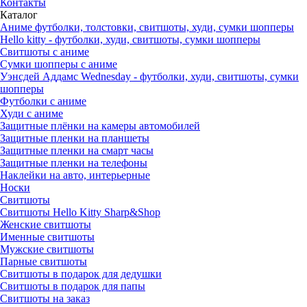
Контакты
Каталог
Аниме футболки, толстовки, свитшоты, худи, сумки шопперы
Hello kitty - футболки, худи, свитшоты, сумки шопперы
Свитшоты с аниме
Сумки шопперы с аниме
Уэнсдей Аддамс Wednesday - футболки, худи, свитшоты, сумки
шопперы
Футболки с аниме
Худи с аниме
Защитные плёнки на камеры автомобилей
Защитные пленки на планшеты
Защитные пленки на смарт часы
Защитные пленки на телефоны
Наклейки на авто, интерьерные
Носки
Свитшоты
Cвитшоты Hello Kitty Sharp&Shop
Женские свитшоты
Именные свитшоты
Мужские свитшоты
Парные свитшоты
Свитшоты в подарок для дедушки
Свитшоты в подарок для папы
Свитшоты на заказ