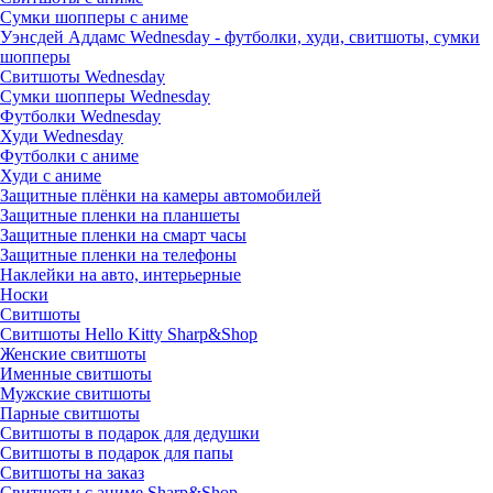
Сумки шопперы с аниме
Уэнсдей Аддамс Wednesday - футболки, худи, свитшоты, сумки
шопперы
Свитшоты Wednesday
Сумки шопперы Wednesday
Футболки Wednesday
Худи Wednesday
Футболки с аниме
Худи с аниме
Защитные плёнки на камеры автомобилей
Защитные пленки на планшеты
Защитные пленки на смарт часы
Защитные пленки на телефоны
Наклейки на авто, интерьерные
Носки
Свитшоты
Cвитшоты Hello Kitty Sharp&Shop
Женские свитшоты
Именные свитшоты
Мужские свитшоты
Парные свитшоты
Свитшоты в подарок для дедушки
Свитшоты в подарок для папы
Свитшоты на заказ
Свитшоты с аниме Sharp&Shop