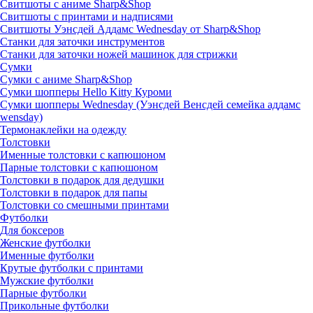
Свитшоты с аниме Sharp&Shop
Свитшоты с принтами и надписями
Свитшоты Уэнсдей Аддамс Wednesday от Sharp&Shop
Станки для заточки инструментов
Станки для заточки ножей машинок для стрижки
Сумки
Сумки с аниме Sharp&Shop
Сумки шопперы Hello Kitty Куроми
Сумки шопперы Wednesday (Уэнсдей Венсдей семейка аддамс
wensday)
Термонаклейки на одежду
Толстовки
Именные толстовки с капюшоном
Парные толстовки с капюшоном
Толстовки в подарок для дедушки
Толстовки в подарок для папы
Толстовки со смешными принтами
Футболки
Для боксеров
Женские футболки
Именные футболки
Крутые футболки с принтами
Мужские футболки
Парные футболки
Прикольные футболки