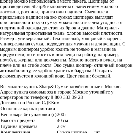
шопер можно использовать вместо пакета. Шопперы от
производителя Sharp& выполнены с нанесением модного
логотипа, росписи, принта или надписи. Смешные и
прикольные надписи на эко сумках шопперах выглядят
оригинально и такую сумку можно носить с чем угодно - от
спортивной одежды до строгих брюк и джинс. Материал -
натуральная трикотажная ткань, хлопок высокой плотности.
Размер - универсальный. Текстильный, холщовый shopper -
универсальная сумка, подходит для мужчин и для женщин. С
модным шоппером удобно ходить не только в магазин за
продуктами, но и носить в нем вещи на работу, например,
ноутбук, журнал или документы. Можно носить в руках, на
плече или на сгибе локтя. Эко сумка шоппер- отличный подарок
автомобилисту, ее удобно хранить в бардачке! Стирать
рекомендуется в холодной воде. Цвет ткани: бежевый.
Вы можете купить Sharp& Сумки хозяйственные в Москве.
Адрес пункта самовывоза в городе Москве уточняйте у
операторов по телефону 8-800-333-39-28
Доставка по России СДЕКом.
Основные характеристики
Вес товара без упаковки (г)
200 г
Высота предмета
40 см
Глубина предмета
2 см
Комплектация
Сумка шоппер - 1 шт