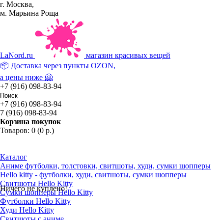
г. Москва,
м. Марьина Роща
La
Nord.ru
магазин красивых вещей
📦 Доставка через пункты
OZON
,
а цены ниже 🤗
+7 (916) 098-83-94
+7 (916) 098-83-94
7 (916) 098-83-94
Корзина покупок
Товаров: 0 (0 р.)
Каталог
Аниме футболки, толстовки, свитшоты, худи, сумки шопперы
Hello kitty - футболки, худи, свитшоты, сумки шопперы
Свитшоты Hello Kitty
Ничего не куплено!
Сумки шопперы Hello Kitty
Футболки Hello Kitty
Худи Hello Kitty
Свитшоты с аниме