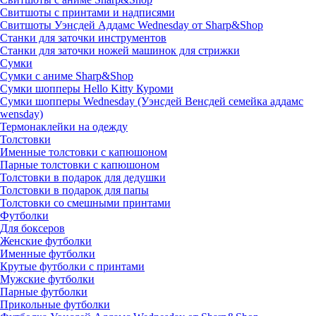
Свитшоты с принтами и надписями
Свитшоты Уэнсдей Аддамс Wednesday от Sharp&Shop
Станки для заточки инструментов
Станки для заточки ножей машинок для стрижки
Сумки
Сумки с аниме Sharp&Shop
Сумки шопперы Hello Kitty Куроми
Сумки шопперы Wednesday (Уэнсдей Венсдей семейка аддамс
wensday)
Термонаклейки на одежду
Толстовки
Именные толстовки с капюшоном
Парные толстовки с капюшоном
Толстовки в подарок для дедушки
Толстовки в подарок для папы
Толстовки со смешными принтами
Футболки
Для боксеров
Женские футболки
Именные футболки
Крутые футболки с принтами
Мужские футболки
Парные футболки
Прикольные футболки