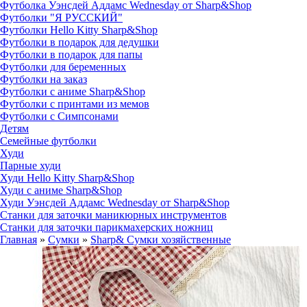
Футболка Уэнсдей Аддамс Wednesday от Sharp&Shop
Футболки "Я РУССКИЙ"
Футболки Hello Kitty Sharp&Shop
Футболки в подарок для дедушки
Футболки в подарок для папы
Футболки для беременных
Футболки на заказ
Футболки с аниме Sharp&Shop
Футболки с принтами из мемов
Футболки с Симпсонами
Детям
Семейные футболки
Худи
Парные худи
Худи Hello Kitty Sharp&Shop
Худи с аниме Sharp&Shop
Худи Уэнсдей Аддамс Wednesday от Sharp&Shop
Станки для заточки маникюрных инструментов
Станки для заточки парикмахерских ножниц
Главная
»
Сумки
»
Sharp& Сумки хозяйственные