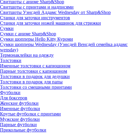
Свитшоты с аниме Sharp&Shop
Свитшоты с принтами и надписями
Свитшоты Уэнсдей Аддамс Wednesday от Sharp&Shop
Станки для заточки инструментов
Станки для заточки ножей машинок для стрижки
Сумки
Сумки с аниме Sharp&Shop
Сумки шопперы Hello Kitty Куроми
Сумки шопперы Wednesday (Уэнсдей Венсдей семейка аддамс
wensday)
Термонаклейки на одежду
Толстовки
Именные толстовки с капюшоном
Парные толстовки с капюшоном
Толстовки в подарок для дедушки
Толстовки в подарок для папы
Толстовки со смешными принтами
Футболки
Для боксеров
Женские футболки
Именные футболки
Крутые футболки с принтами
Мужские футболки
Парные футболки
Прикольные футболки