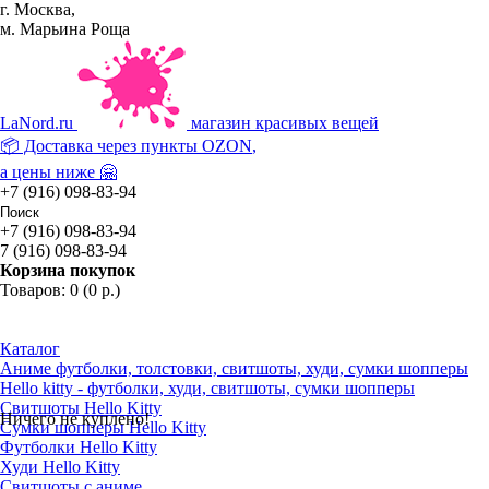
г. Москва,
м. Марьина Роща
La
Nord.ru
магазин красивых вещей
📦 Доставка через пункты
OZON
,
а цены ниже 🤗
+7 (916) 098-83-94
+7 (916) 098-83-94
7 (916) 098-83-94
Корзина покупок
Товаров: 0 (0 р.)
Каталог
Аниме футболки, толстовки, свитшоты, худи, сумки шопперы
Hello kitty - футболки, худи, свитшоты, сумки шопперы
Свитшоты Hello Kitty
Ничего не куплено!
Сумки шопперы Hello Kitty
Футболки Hello Kitty
Худи Hello Kitty
Свитшоты с аниме