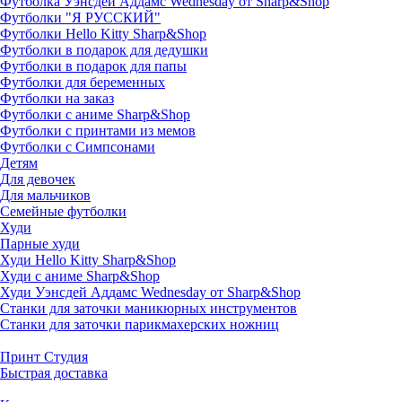
Футболка Уэнсдей Аддамс Wednesday от Sharp&Shop
Футболки "Я РУССКИЙ"
Футболки Hello Kitty Sharp&Shop
Футболки в подарок для дедушки
Футболки в подарок для папы
Футболки для беременных
Футболки на заказ
Футболки с аниме Sharp&Shop
Футболки с принтами из мемов
Футболки с Симпсонами
Детям
Для девочек
Для мальчиков
Семейные футболки
Худи
Парные худи
Худи Hello Kitty Sharp&Shop
Худи с аниме Sharp&Shop
Худи Уэнсдей Аддамс Wednesday от Sharp&Shop
Станки для заточки маникюрных инструментов
Станки для заточки парикмахерских ножниц
Принт Студия
Быстрая доставка