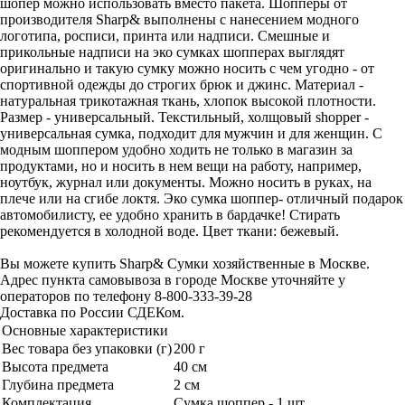
шопер можно использовать вместо пакета. Шопперы от
производителя Sharp& выполнены с нанесением модного
логотипа, росписи, принта или надписи. Смешные и
прикольные надписи на эко сумках шопперах выглядят
оригинально и такую сумку можно носить с чем угодно - от
спортивной одежды до строгих брюк и джинс. Материал -
натуральная трикотажная ткань, хлопок высокой плотности.
Размер - универсальный. Текстильный, холщовый shopper -
универсальная сумка, подходит для мужчин и для женщин. С
модным шоппером удобно ходить не только в магазин за
продуктами, но и носить в нем вещи на работу, например,
ноутбук, журнал или документы. Можно носить в руках, на
плече или на сгибе локтя. Эко сумка шоппер- отличный подарок
автомобилисту, ее удобно хранить в бардачке! Стирать
рекомендуется в холодной воде. Цвет ткани: бежевый.
Вы можете купить Sharp& Сумки хозяйственные в Москве.
Адрес пункта самовывоза в городе Москве уточняйте у
операторов по телефону 8-800-333-39-28
Доставка по России СДЕКом.
Основные характеристики
Вес товара без упаковки (г)
200 г
Высота предмета
40 см
Глубина предмета
2 см
Комплектация
Сумка шоппер - 1 шт