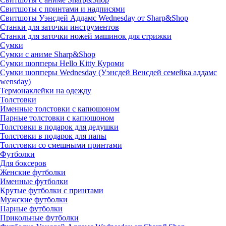
Свитшоты с принтами и надписями
Свитшоты Уэнсдей Аддамс Wednesday от Sharp&Shop
Станки для заточки инструментов
Станки для заточки ножей машинок для стрижки
Сумки
Сумки с аниме Sharp&Shop
Сумки шопперы Hello Kitty Куроми
Сумки шопперы Wednesday (Уэнсдей Венсдей семейка аддамс
wensday)
Термонаклейки на одежду
Толстовки
Именные толстовки с капюшоном
Парные толстовки с капюшоном
Толстовки в подарок для дедушки
Толстовки в подарок для папы
Толстовки со смешными принтами
Футболки
Для боксеров
Женские футболки
Именные футболки
Крутые футболки с принтами
Мужские футболки
Парные футболки
Прикольные футболки