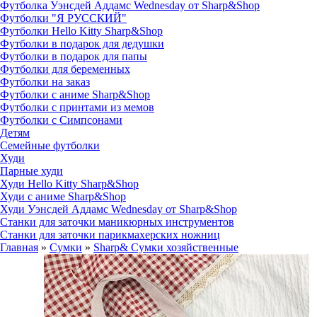
Футболка Уэнсдей Аддамс Wednesday от Sharp&Shop
Футболки "Я РУССКИЙ"
Футболки Hello Kitty Sharp&Shop
Футболки в подарок для дедушки
Футболки в подарок для папы
Футболки для беременных
Футболки на заказ
Футболки с аниме Sharp&Shop
Футболки с принтами из мемов
Футболки с Симпсонами
Детям
Семейные футболки
Худи
Парные худи
Худи Hello Kitty Sharp&Shop
Худи с аниме Sharp&Shop
Худи Уэнсдей Аддамс Wednesday от Sharp&Shop
Станки для заточки маникюрных инструментов
Станки для заточки парикмахерских ножниц
Главная
»
Сумки
»
Sharp& Сумки хозяйственные