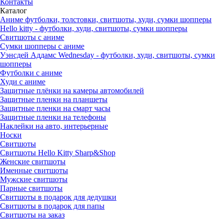
Контакты
Каталог
Аниме футболки, толстовки, свитшоты, худи, сумки шопперы
Hello kitty - футболки, худи, свитшоты, сумки шопперы
Свитшоты с аниме
Сумки шопперы с аниме
Уэнсдей Аддамс Wednesday - футболки, худи, свитшоты, сумки
шопперы
Футболки с аниме
Худи с аниме
Защитные плёнки на камеры автомобилей
Защитные пленки на планшеты
Защитные пленки на смарт часы
Защитные пленки на телефоны
Наклейки на авто, интерьерные
Носки
Свитшоты
Cвитшоты Hello Kitty Sharp&Shop
Женские свитшоты
Именные свитшоты
Мужские свитшоты
Парные свитшоты
Свитшоты в подарок для дедушки
Свитшоты в подарок для папы
Свитшоты на заказ