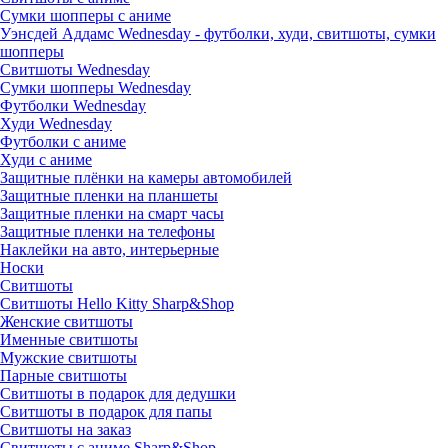
Сумки шопперы с аниме
Уэнсдей Аддамс Wednesday - футболки, худи, свитшоты, сумки
шопперы
Свитшоты Wednesday
Сумки шопперы Wednesday
Футболки Wednesday
Худи Wednesday
Футболки с аниме
Худи с аниме
Защитные плёнки на камеры автомобилей
Защитные пленки на планшеты
Защитные пленки на смарт часы
Защитные пленки на телефоны
Наклейки на авто, интерьерные
Носки
Свитшоты
Cвитшоты Hello Kitty Sharp&Shop
Женские свитшоты
Именные свитшоты
Мужские свитшоты
Парные свитшоты
Свитшоты в подарок для дедушки
Свитшоты в подарок для папы
Свитшоты на заказ
Свитшоты с аниме Sharp&Shop