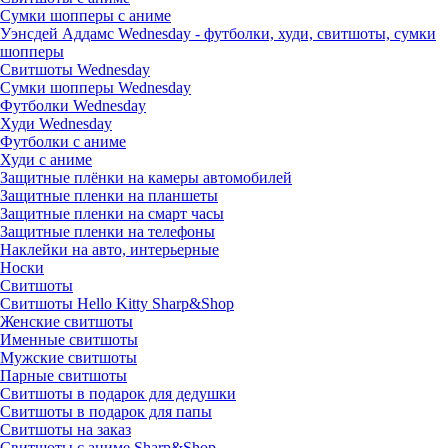
Сумки шопперы с аниме
Уэнсдей Аддамс Wednesday - футболки, худи, свитшоты, сумки
шопперы
Свитшоты Wednesday
Сумки шопперы Wednesday
Футболки Wednesday
Худи Wednesday
Футболки с аниме
Худи с аниме
Защитные плёнки на камеры автомобилей
Защитные пленки на планшеты
Защитные пленки на смарт часы
Защитные пленки на телефоны
Наклейки на авто, интерьерные
Носки
Свитшоты
Cвитшоты Hello Kitty Sharp&Shop
Женские свитшоты
Именные свитшоты
Мужские свитшоты
Парные свитшоты
Свитшоты в подарок для дедушки
Свитшоты в подарок для папы
Свитшоты на заказ
Свитшоты с аниме Sharp&Shop