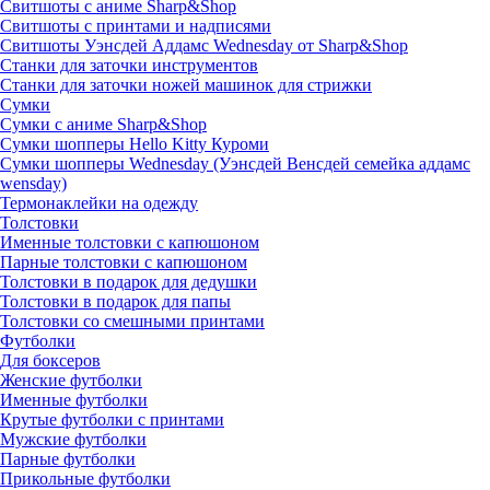
Свитшоты с аниме Sharp&Shop
Свитшоты с принтами и надписями
Свитшоты Уэнсдей Аддамс Wednesday от Sharp&Shop
Станки для заточки инструментов
Станки для заточки ножей машинок для стрижки
Сумки
Сумки с аниме Sharp&Shop
Сумки шопперы Hello Kitty Куроми
Сумки шопперы Wednesday (Уэнсдей Венсдей семейка аддамс
wensday)
Термонаклейки на одежду
Толстовки
Именные толстовки с капюшоном
Парные толстовки с капюшоном
Толстовки в подарок для дедушки
Толстовки в подарок для папы
Толстовки со смешными принтами
Футболки
Для боксеров
Женские футболки
Именные футболки
Крутые футболки с принтами
Мужские футболки
Парные футболки
Прикольные футболки