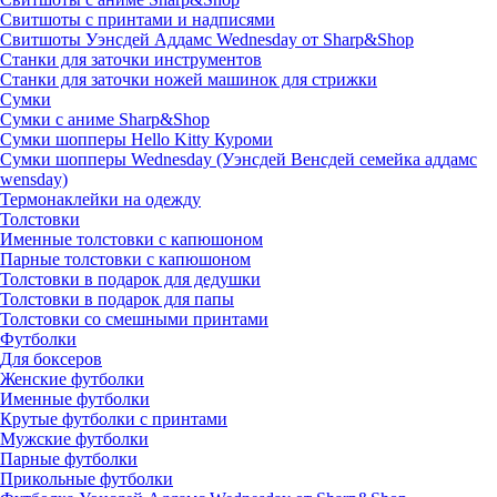
Свитшоты с принтами и надписями
Свитшоты Уэнсдей Аддамс Wednesday от Sharp&Shop
Станки для заточки инструментов
Станки для заточки ножей машинок для стрижки
Сумки
Сумки с аниме Sharp&Shop
Сумки шопперы Hello Kitty Куроми
Сумки шопперы Wednesday (Уэнсдей Венсдей семейка аддамс
wensday)
Термонаклейки на одежду
Толстовки
Именные толстовки с капюшоном
Парные толстовки с капюшоном
Толстовки в подарок для дедушки
Толстовки в подарок для папы
Толстовки со смешными принтами
Футболки
Для боксеров
Женские футболки
Именные футболки
Крутые футболки с принтами
Мужские футболки
Парные футболки
Прикольные футболки