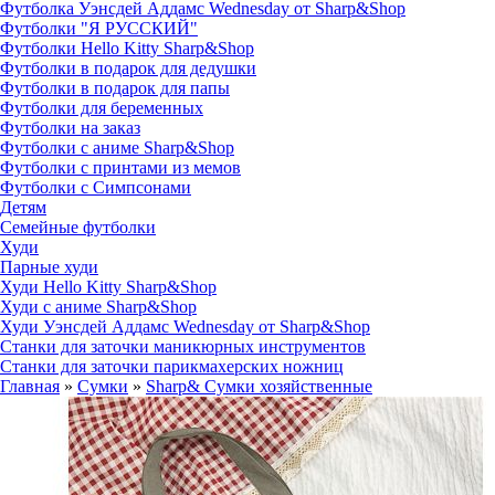
Футболка Уэнсдей Аддамс Wednesday от Sharp&Shop
Футболки "Я РУССКИЙ"
Футболки Hello Kitty Sharp&Shop
Футболки в подарок для дедушки
Футболки в подарок для папы
Футболки для беременных
Футболки на заказ
Футболки с аниме Sharp&Shop
Футболки с принтами из мемов
Футболки с Симпсонами
Детям
Семейные футболки
Худи
Парные худи
Худи Hello Kitty Sharp&Shop
Худи с аниме Sharp&Shop
Худи Уэнсдей Аддамс Wednesday от Sharp&Shop
Станки для заточки маникюрных инструментов
Станки для заточки парикмахерских ножниц
Главная
»
Сумки
»
Sharp& Сумки хозяйственные