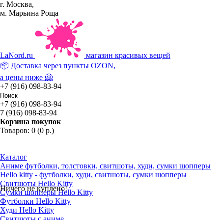
г. Москва,
м. Марьина Роща
La
Nord.ru
магазин красивых вещей
📦 Доставка через пункты
OZON
,
а цены ниже 🤗
+7 (916) 098-83-94
+7 (916) 098-83-94
7 (916) 098-83-94
Корзина покупок
Товаров: 0 (0 р.)
Каталог
Аниме футболки, толстовки, свитшоты, худи, сумки шопперы
Hello kitty - футболки, худи, свитшоты, сумки шопперы
Свитшоты Hello Kitty
Ничего не куплено!
Сумки шопперы Hello Kitty
Футболки Hello Kitty
Худи Hello Kitty
Свитшоты с аниме