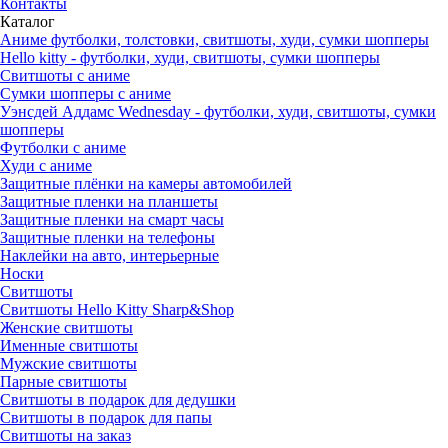
Контакты
Каталог
Аниме футболки, толстовки, свитшоты, худи, сумки шопперы
Hello kitty - футболки, худи, свитшоты, сумки шопперы
Свитшоты с аниме
Сумки шопперы с аниме
Уэнсдей Аддамс Wednesday - футболки, худи, свитшоты, сумки
шопперы
Футболки с аниме
Худи с аниме
Защитные плёнки на камеры автомобилей
Защитные пленки на планшеты
Защитные пленки на смарт часы
Защитные пленки на телефоны
Наклейки на авто, интерьерные
Носки
Свитшоты
Cвитшоты Hello Kitty Sharp&Shop
Женские свитшоты
Именные свитшоты
Мужские свитшоты
Парные свитшоты
Свитшоты в подарок для дедушки
Свитшоты в подарок для папы
Свитшоты на заказ