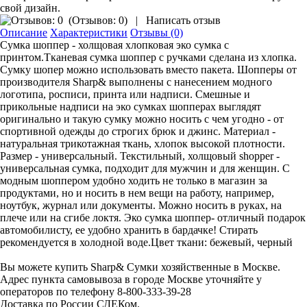
свой дизайн.
(
Отзывов: 0
)
|
Написать отзыв
Описание
Характеристики
Отзывы (0)
Сумка шоппер - холщовая хлопковая эко сумка с
принтом.Тканевая сумка шоппер с ручками сделана из хлопка.
Сумку шопер можно использовать вместо пакета. Шопперы от
производителя Sharp& выполнены с нанесением модного
логотипа, росписи, принта или надписи. Смешные и
прикольные надписи на эко сумках шопперах выглядят
оригинально и такую сумку можно носить с чем угодно - от
спортивной одежды до строгих брюк и джинс. Материал -
натуральная трикотажная ткань, хлопок высокой плотности.
Размер - универсальный. Текстильный, холщовый shopper -
универсальная сумка, подходит для мужчин и для женщин. С
модным шоппером удобно ходить не только в магазин за
продуктами, но и носить в нем вещи на работу, например,
ноутбук, журнал или документы. Можно носить в руках, на
плече или на сгибе локтя. Эко сумка шоппер- отличный подарок
автомобилисту, ее удобно хранить в бардачке! Стирать
рекомендуется в холодной воде.Цвет ткани: бежевый, черный
Вы можете купить Sharp& Сумки хозяйственные в Москве.
Адрес пункта самовывоза в городе Москве уточняйте у
операторов по телефону 8-800-333-39-28
Доставка по России СДЕКом.