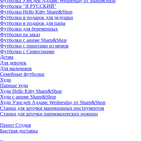
Футболка Уэнсдей Аддамс Wednesday от Sharp&Shop
Футболки "Я РУССКИЙ"
Футболки Hello Kitty Sharp&Shop
Футболки в подарок для дедушки
Футболки в подарок для папы
Футболки для беременных
Футболки на заказ
Футболки с аниме Sharp&Shop
Футболки с принтами из мемов
Футболки с Симпсонами
Детям
Для девочек
Для мальчиков
Семейные футболки
Худи
Парные худи
Худи Hello Kitty Sharp&Shop
Худи с аниме Sharp&Shop
Худи Уэнсдей Аддамс Wednesday от Sharp&Shop
Станки для заточки маникюрных инструментов
Станки для заточки парикмахерских ножниц
Принт Студия
Быстрая доставка