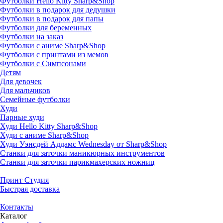
Футболки Hello Kitty Sharp&Shop
Футболки в подарок для дедушки
Футболки в подарок для папы
Футболки для беременных
Футболки на заказ
Футболки с аниме Sharp&Shop
Футболки с принтами из мемов
Футболки с Симпсонами
Детям
Для девочек
Для мальчиков
Семейные футболки
Худи
Парные худи
Худи Hello Kitty Sharp&Shop
Худи с аниме Sharp&Shop
Худи Уэнсдей Аддамс Wednesday от Sharp&Shop
Станки для заточки маникюрных инструментов
Станки для заточки парикмахерских ножниц
Принт Студия
Быстрая доставка
Контакты
Каталог