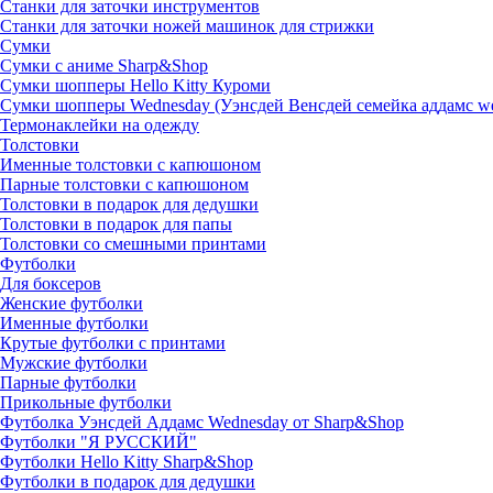
Станки для заточки инструментов
Станки для заточки ножей машинок для стрижки
Сумки
Сумки с аниме Sharp&Shop
Сумки шопперы Hello Kitty Куроми
Сумки шопперы Wednesday (Уэнсдей Венсдей семейка аддамс w
Термонаклейки на одежду
Толстовки
Именные толстовки с капюшоном
Парные толстовки с капюшоном
Толстовки в подарок для дедушки
Толстовки в подарок для папы
Толстовки со смешными принтами
Футболки
Для боксеров
Женские футболки
Именные футболки
Крутые футболки с принтами
Мужские футболки
Парные футболки
Прикольные футболки
Футболка Уэнсдей Аддамс Wednesday от Sharp&Shop
Футболки "Я РУССКИЙ"
Футболки Hello Kitty Sharp&Shop
Футболки в подарок для дедушки