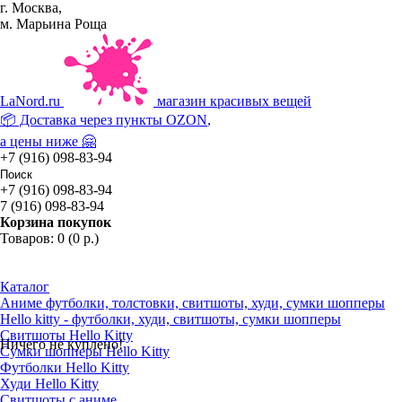
г. Москва,
м. Марьина Роща
La
Nord.ru
магазин красивых вещей
📦 Доставка через пункты
OZON
,
а цены ниже 🤗
+7 (916) 098-83-94
+7 (916) 098-83-94
7 (916) 098-83-94
Корзина покупок
Товаров: 0 (0 р.)
Каталог
Аниме футболки, толстовки, свитшоты, худи, сумки шопперы
Hello kitty - футболки, худи, свитшоты, сумки шопперы
Свитшоты Hello Kitty
Ничего не куплено!
Сумки шопперы Hello Kitty
Футболки Hello Kitty
Худи Hello Kitty
Свитшоты с аниме