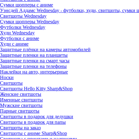
Сумки шопперы с аниме
Уэнсдей Аддамс Wednesday - футболки, худи, свитшоты, сумки
Свитшоты Wednesday
Сумки шопперы Wednesday
Футболки Wednesday
Худи Wednesday
Футболки с аниме
Худи с аниме
Защитные плёнки на камеры автомобилей
Защитные пленки на планшеты
Защитные пленки на смарт часы
Защитные пленки на телефоны
Наклейки на авто, интерьерные
Носки
Свитшоты
Cвитшоты Hello Kitty Sharp&Shop
Женские свитшоты
Именные свитшоты
Мужские свитшоты
Парные свитшоты
Свитшоты в подарок для дедушки
Свитшоты в подарок для папы
Свитшоты на заказ
Свитшоты с аниме Sharp&Shop
Свитшоты с принтами и надписями