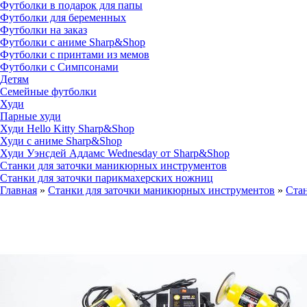
Футболки в подарок для папы
Футболки для беременных
Футболки на заказ
Футболки с аниме Sharp&Shop
Футболки с принтами из мемов
Футболки с Симпсонами
Детям
Семейные футболки
Худи
Парные худи
Худи Hello Kitty Sharp&Shop
Худи с аниме Sharp&Shop
Худи Уэнсдей Аддамс Wednesday от Sharp&Shop
Станки для заточки маникюрных инструментов
Станки для заточки парикмахерских ножниц
Главная
»
Станки для заточки маникюрных инструментов
»
Стан