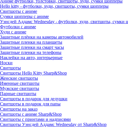
Аниме футболки, толстовки, свитшоты, худи, сумки шопперы
Hello kitty - футболки, худи, свитшоты, сумки шопперы
Свитшоты с аниме
Сумки шопперы с аниме
Уэнсдей Аддамс Wednesday - футболки, худи, свитшоты, сумки
Футболки с аниме
Худи с аниме
Защитные плёнки на камеры автомобилей
Защитные пленки на планшеты
Защитные пленки на смарт часы
Защитные пленки на телефоны
Наклейки на авто, интерьерные
Носки
Свитшоты
Cвитшоты Hello Kitty Sharp&Shop
Женские свитшоты
Именные свитшоты
Мужские свитшоты
Парные свитшоты
Свитшоты в подарок для дедушки
Свитшоты в подарок для папы
Свитшоты на заказ
Свитшоты с аниме Sharp&Shop
Свитшоты с принтами и надписями
Свитшоты Уэнсдей Аддамс Wednesday от Sharp&Shop