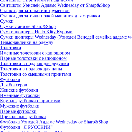
Свитшоты Уэнсдей Аддамс Wednesday от Sharp&Shop
Станки для заточки инструментов
Станки для заточки ножей машинок для стрижки
Сумки
Сумки с аниме Sharp&Shop
Сумки шопперы Hello Kitty Куроми
Сумки шопперы Wednesday (Уэнсдей Венсдей семейка аддамс w
Термонаклейки на одежду
Толстовки
Именные толстовки с капюшоном
Парные толстовки с капюшоном
Толстовки в подарок для дедушки
Толстовки в подарок для папы
Толстовки со смешными принтами
Футболки
Для боксеров
Женские футболки
Именные футболки
Крутые футболки с принтами
Мужские футболки
Парные футболки
Прикольные футболки
Футболка Уэнсдей Аддамс Wednesday от Sharp&Shop
Футболки "Я РУССКИЙ"