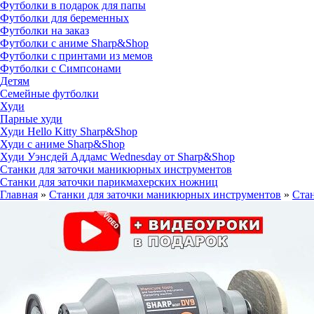
Футболки в подарок для папы
Футболки для беременных
Футболки на заказ
Футболки с аниме Sharp&Shop
Футболки с принтами из мемов
Футболки с Симпсонами
Детям
Семейные футболки
Худи
Парные худи
Худи Hello Kitty Sharp&Shop
Худи с аниме Sharp&Shop
Худи Уэнсдей Аддамс Wednesday от Sharp&Shop
Станки для заточки маникюрных инструментов
Станки для заточки парикмахерских ножниц
Главная
»
Станки для заточки маникюрных инструментов
»
Стан