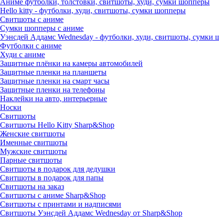
Аниме футболки, толстовки, свитшоты, худи, сумки шопперы
Hello kitty - футболки, худи, свитшоты, сумки шопперы
Свитшоты с аниме
Сумки шопперы с аниме
Уэнсдей Аддамс Wednesday - футболки, худи, свитшоты, сумки
Футболки с аниме
Худи с аниме
Защитные плёнки на камеры автомобилей
Защитные пленки на планшеты
Защитные пленки на смарт часы
Защитные пленки на телефоны
Наклейки на авто, интерьерные
Носки
Свитшоты
Cвитшоты Hello Kitty Sharp&Shop
Женские свитшоты
Именные свитшоты
Мужские свитшоты
Парные свитшоты
Свитшоты в подарок для дедушки
Свитшоты в подарок для папы
Свитшоты на заказ
Свитшоты с аниме Sharp&Shop
Свитшоты с принтами и надписями
Свитшоты Уэнсдей Аддамс Wednesday от Sharp&Shop