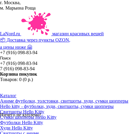
г. Москва,
м. Марьина Роща
La
Nord.ru
магазин красивых вещей
📦 Доставка через пункты
OZON
,
а цены ниже 🤗
+7 (916) 098-83-94
+7 (916) 098-83-94
7 (916) 098-83-94
Корзина покупок
Товаров: 0 (0 р.)
Каталог
Аниме футболки, толстовки, свитшоты, худи, сумки шопперы
Hello kitty - футболки, худи, свитшоты, сумки шопперы
Свитшоты Hello Kitty
Ничего не куплено!
Сумки шопперы Hello Kitty
Футболки Hello Kitty
Худи Hello Kitty
Свитшоты с аниме