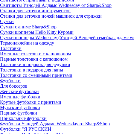
Свитшоты Уэнсдей Аддамс Wednesday от Sharp&Shop
Станки для заточки инструментов
Станки для заточки ножей машинок для стрижки
Сумки
Сумки с аниме Sharp&Shop
Сумки шопперы Hello Kitty Куроми
Сумки шопперы Wednesday (Уэнсдей Венсдей семейка аддамс w
Термонаклейки на одежду
Толстовки
Именные толстовки с капюшоном
Парные толстовки с капюшоном
Толстовки в подарок для дедушки
Толстовки в подарок для папы
Толстовки со смешными принтами
Футболки
Для боксеров
Женские футболки
Именные футболки
Крутые футболки с принтами
Мужские футболки
Парные футболки
Прикольные футболки
Футболка Уэнсдей Аддамс Wednesday от Sharp&Shop
Футболки "Я РУССКИЙ"