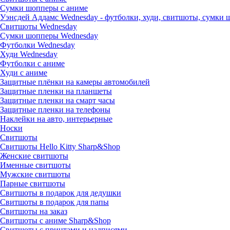
Сумки шопперы с аниме
Уэнсдей Аддамс Wednesday - футболки, худи, свитшоты, сумки
Свитшоты Wednesday
Сумки шопперы Wednesday
Футболки Wednesday
Худи Wednesday
Футболки с аниме
Худи с аниме
Защитные плёнки на камеры автомобилей
Защитные пленки на планшеты
Защитные пленки на смарт часы
Защитные пленки на телефоны
Наклейки на авто, интерьерные
Носки
Свитшоты
Cвитшоты Hello Kitty Sharp&Shop
Женские свитшоты
Именные свитшоты
Мужские свитшоты
Парные свитшоты
Свитшоты в подарок для дедушки
Свитшоты в подарок для папы
Свитшоты на заказ
Свитшоты с аниме Sharp&Shop
Свитшоты с принтами и надписями