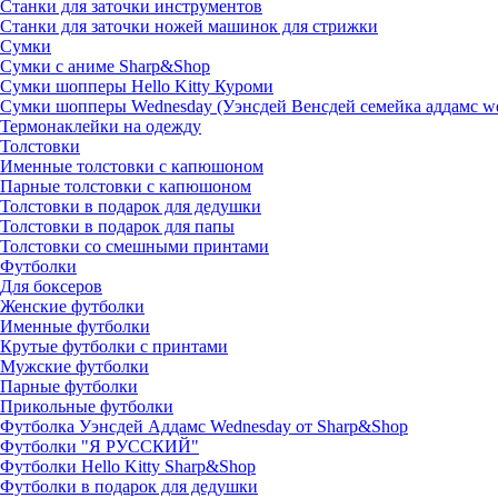
Станки для заточки инструментов
Станки для заточки ножей машинок для стрижки
Сумки
Сумки с аниме Sharp&Shop
Сумки шопперы Hello Kitty Куроми
Сумки шопперы Wednesday (Уэнсдей Венсдей семейка аддамс w
Термонаклейки на одежду
Толстовки
Именные толстовки с капюшоном
Парные толстовки с капюшоном
Толстовки в подарок для дедушки
Толстовки в подарок для папы
Толстовки со смешными принтами
Футболки
Для боксеров
Женские футболки
Именные футболки
Крутые футболки с принтами
Мужские футболки
Парные футболки
Прикольные футболки
Футболка Уэнсдей Аддамс Wednesday от Sharp&Shop
Футболки "Я РУССКИЙ"
Футболки Hello Kitty Sharp&Shop
Футболки в подарок для дедушки