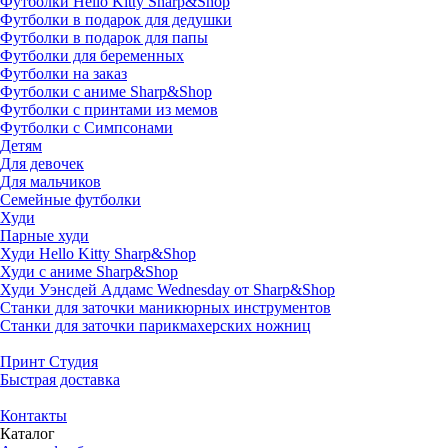
Футболки Hello Kitty Sharp&Shop
Футболки в подарок для дедушки
Футболки в подарок для папы
Футболки для беременных
Футболки на заказ
Футболки с аниме Sharp&Shop
Футболки с принтами из мемов
Футболки с Симпсонами
Детям
Для девочек
Для мальчиков
Семейные футболки
Худи
Парные худи
Худи Hello Kitty Sharp&Shop
Худи с аниме Sharp&Shop
Худи Уэнсдей Аддамс Wednesday от Sharp&Shop
Станки для заточки маникюрных инструментов
Станки для заточки парикмахерских ножниц
Принт Студия
Быстрая доставка
Контакты
Каталог