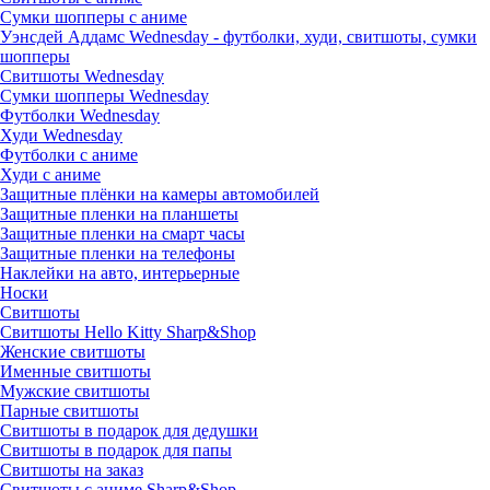
Сумки шопперы с аниме
Уэнсдей Аддамс Wednesday - футболки, худи, свитшоты, сумки
шопперы
Свитшоты Wednesday
Сумки шопперы Wednesday
Футболки Wednesday
Худи Wednesday
Футболки с аниме
Худи с аниме
Защитные плёнки на камеры автомобилей
Защитные пленки на планшеты
Защитные пленки на смарт часы
Защитные пленки на телефоны
Наклейки на авто, интерьерные
Носки
Свитшоты
Cвитшоты Hello Kitty Sharp&Shop
Женские свитшоты
Именные свитшоты
Мужские свитшоты
Парные свитшоты
Свитшоты в подарок для дедушки
Свитшоты в подарок для папы
Свитшоты на заказ
Свитшоты с аниме Sharp&Shop