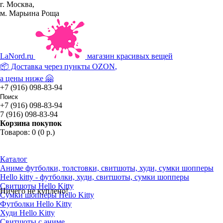
г. Москва,
м. Марьина Роща
La
Nord.ru
магазин красивых вещей
📦 Доставка через пункты
OZON
,
а цены ниже 🤗
+7 (916) 098-83-94
+7 (916) 098-83-94
7 (916) 098-83-94
Корзина покупок
Товаров: 0 (0 р.)
Каталог
Аниме футболки, толстовки, свитшоты, худи, сумки шопперы
Hello kitty - футболки, худи, свитшоты, сумки шопперы
Свитшоты Hello Kitty
Ничего не куплено!
Сумки шопперы Hello Kitty
Футболки Hello Kitty
Худи Hello Kitty
Свитшоты с аниме