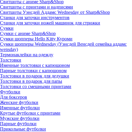
Свитшоты с аниме Sharp&Shop
Свитшоты с принтами и надписями
Свитшоты Уэнсдей Аддамс Wednesday от Sharp&Shop
Станки для заточки инструментов
Станки для заточки ножей машинок для стрижки
Сумки
Сумки с аниме Sharp&Shop
Сумки шопперы Hello Kitty Куроми
Сумки шопперы Wednesday (Уэнсдей Венсдей семейка аддамс
wensday)
Термонаклейки на одежду
Толстовки
Именные толстовки с капюшоном
Парные толстовки с капюшоном
Толстовки в подарок для дедушки
Толстовки в подарок для папы
Толстовки со смешными принтами
Футболки
Для боксеров
Женские футболки
Именные футболки
Крутые футболки с принтами
Мужские футболки
Парные футболки
Прикольные футболки