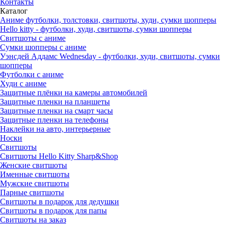
Контакты
Каталог
Аниме футболки, толстовки, свитшоты, худи, сумки шопперы
Hello kitty - футболки, худи, свитшоты, сумки шопперы
Свитшоты с аниме
Сумки шопперы с аниме
Уэнсдей Аддамс Wednesday - футболки, худи, свитшоты, сумки
шопперы
Футболки с аниме
Худи с аниме
Защитные плёнки на камеры автомобилей
Защитные пленки на планшеты
Защитные пленки на смарт часы
Защитные пленки на телефоны
Наклейки на авто, интерьерные
Носки
Свитшоты
Cвитшоты Hello Kitty Sharp&Shop
Женские свитшоты
Именные свитшоты
Мужские свитшоты
Парные свитшоты
Свитшоты в подарок для дедушки
Свитшоты в подарок для папы
Свитшоты на заказ