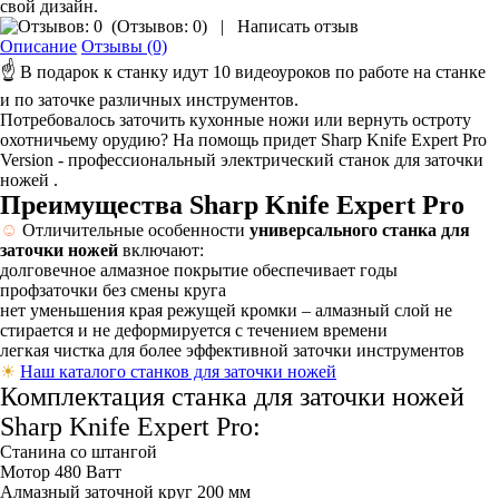
свой дизайн.
(
Отзывов: 0
)
|
Написать отзыв
Описание
Отзывы (0)
☝
В подарок к станку идут 10 видеоуроков по работе на станке
и по заточке различных инструментов.
Потребовалось заточить кухонные ножи или вернуть остроту
охотничьему орудию? На помощь придет Sharp Knife Expert Pro
Version - профессиональный электрический станок для заточки
ножей .
Преимущества Sharp Knife Expert Pro
☺
Отличительные особенности
универсального станка для
заточки ножей
включают:
долговечное алмазное покрытие обеспечивает годы
профзаточки без смены круга
нет уменьшения края режущей кромки – алмазный слой не
стирается и не деформируется с течением времени
легкая чистка для более эффективной заточки инструментов
☀
Наш каталого станков для заточки ножей
Комплектация станка для заточки ножей
Sharp Knife Expert Pro:
Станина со штангой
Мотор 480 Ватт
Алмазный заточной круг 200 мм