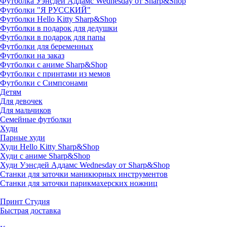
Футболка Уэнсдей Аддамс Wednesday от Sharp&Shop
Футболки "Я РУССКИЙ"
Футболки Hello Kitty Sharp&Shop
Футболки в подарок для дедушки
Футболки в подарок для папы
Футболки для беременных
Футболки на заказ
Футболки с аниме Sharp&Shop
Футболки с принтами из мемов
Футболки с Симпсонами
Детям
Для девочек
Для мальчиков
Семейные футболки
Худи
Парные худи
Худи Hello Kitty Sharp&Shop
Худи с аниме Sharp&Shop
Худи Уэнсдей Аддамс Wednesday от Sharp&Shop
Станки для заточки маникюрных инструментов
Станки для заточки парикмахерских ножниц
Принт Студия
Быстрая доставка