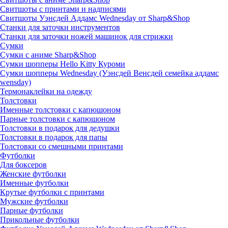
Свитшоты с принтами и надписями
Свитшоты Уэнсдей Аддамс Wednesday от Sharp&Shop
Станки для заточки инструментов
Станки для заточки ножей машинок для стрижки
Сумки
Сумки с аниме Sharp&Shop
Сумки шопперы Hello Kitty Куроми
Сумки шопперы Wednesday (Уэнсдей Венсдей семейка аддамс
wensday)
Термонаклейки на одежду
Толстовки
Именные толстовки с капюшоном
Парные толстовки с капюшоном
Толстовки в подарок для дедушки
Толстовки в подарок для папы
Толстовки со смешными принтами
Футболки
Для боксеров
Женские футболки
Именные футболки
Крутые футболки с принтами
Мужские футболки
Парные футболки
Прикольные футболки