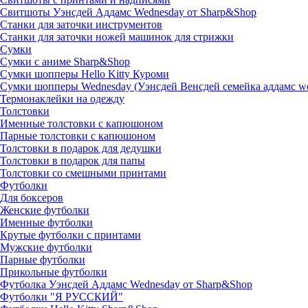
Свитшоты Уэнсдей Аддамс Wednesday от Sharp&Shop
Станки для заточки инструментов
Станки для заточки ножей машинок для стрижки
Сумки
Сумки с аниме Sharp&Shop
Сумки шопперы Hello Kitty Куроми
Сумки шопперы Wednesday (Уэнсдей Венсдей семейка аддамс w
Термонаклейки на одежду
Толстовки
Именные толстовки с капюшоном
Парные толстовки с капюшоном
Толстовки в подарок для дедушки
Толстовки в подарок для папы
Толстовки со смешными принтами
Футболки
Для боксеров
Женские футболки
Именные футболки
Крутые футболки с принтами
Мужские футболки
Парные футболки
Прикольные футболки
Футболка Уэнсдей Аддамс Wednesday от Sharp&Shop
Футболки "Я РУССКИЙ"