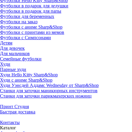
Футболки Hello Kitty Sharp&Shop
Футболки в подарок для дедушки
Футболки в подарок для папы
Футболки для беременных
Футболки на заказ
Футболки с аниме Sharp&Shop
Футболки с принтами из мемов
Футболки с Симпсонами
Детям
Для девочек
Для мальчиков
Семейные футболки
Худи
Парные худи
Худи Hello Kitty Sharp&Shop
Худи с аниме Sharp&Shop
Худи Уэнсдей Аддамс Wednesday от Sharp&Shop
Станки для заточки маникюрных инструментов
Станки для заточки парикмахерских ножниц
Принт Студия
Быстрая доставка
Контакты
Каталог