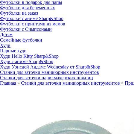
Футболки в подарок для папы
Футболки для беременных
Футболки на заказ
Футболки с аниме Sharp&Shop
Футболки с принтами из мемов
Футболки с Симпсонами
Детям
Семейные футболки
Худи
Парные худи
Худи Hello Kitty Sharp&Shop
Худи с аниме Sharp&Shop
Худи Уэнсдей Аддамс Wednesday от Sharp&Shop
Станки для заточки маникюрных инструментов
Станки для заточки парикмахерских ножниц
Главная
»
Станки для заточки маникюрных инструментов
»
При