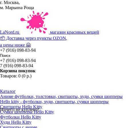
г. Москва,
м. Марьина Роща
La
Nord.ru
магазин красивых вещей
📦 Доставка через пункты
OZON
,
а цены ниже 🤗
+7 (916) 098-83-94
+7 (916) 098-83-94
7 (916) 098-83-94
Корзина покупок
Товаров: 0 (0 р.)
Каталог
Аниме футболки, толстовки, свитшоты, худи, сумки шопперы
Hello kitty - футболки, худи, свитшоты, сумки шопперы
Свитшоты Hello Kitty
Ничего не куплено!
Сумки шопперы Hello Kitty
Футболки Hello Kitty
Худи Hello Kitty
Свитшоты с аниме