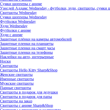
Сумки шопперы с аниме
Уэнсдей Аддамс Wednesday - футболки, худи, свитшоты, сумки
Свитшоты Wednesday
Сумки шопперы Wednesday
Футболки Wednesday
Худи Wednesday
Футболки с аниме
Худи с аниме
Защитные плёнки на камеры автомобилей
Защитные пленки на планшеты
Защитные пленки на смарт часы
Защитные пленки на телефоны
Наклейки на авто, интерьерные
Носки
Свитшоты
Cвитшоты Hello Kitty Sharp&Shop
Женские свитшоты
Именные свитшоты
Мужские свитшоты
Парные свитшоты
Свитшоты в подарок для дедушки
Свитшоты в подарок для папы
Свитшоты на заказ
Свитшоты с аниме Sharp&Shop
Свитшоты с принтами и надписями