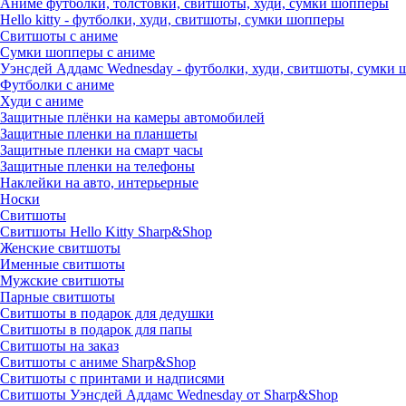
Аниме футболки, толстовки, свитшоты, худи, сумки шопперы
Hello kitty - футболки, худи, свитшоты, сумки шопперы
Свитшоты с аниме
Сумки шопперы с аниме
Уэнсдей Аддамс Wednesday - футболки, худи, свитшоты, сумки
Футболки с аниме
Худи с аниме
Защитные плёнки на камеры автомобилей
Защитные пленки на планшеты
Защитные пленки на смарт часы
Защитные пленки на телефоны
Наклейки на авто, интерьерные
Носки
Свитшоты
Cвитшоты Hello Kitty Sharp&Shop
Женские свитшоты
Именные свитшоты
Мужские свитшоты
Парные свитшоты
Свитшоты в подарок для дедушки
Свитшоты в подарок для папы
Свитшоты на заказ
Свитшоты с аниме Sharp&Shop
Свитшоты с принтами и надписями
Свитшоты Уэнсдей Аддамс Wednesday от Sharp&Shop