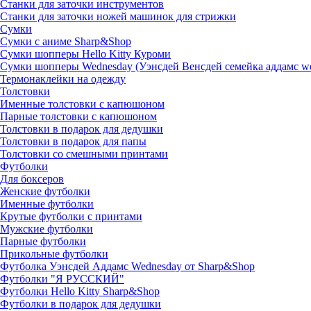
Станки для заточки инструментов
Станки для заточки ножей машинок для стрижки
Сумки
Сумки с аниме Sharp&Shop
Сумки шопперы Hello Kitty Куроми
Сумки шопперы Wednesday (Уэнсдей Венсдей семейка аддамс w
Термонаклейки на одежду
Толстовки
Именные толстовки с капюшоном
Парные толстовки с капюшоном
Толстовки в подарок для дедушки
Толстовки в подарок для папы
Толстовки со смешными принтами
Футболки
Для боксеров
Женские футболки
Именные футболки
Крутые футболки с принтами
Мужские футболки
Парные футболки
Прикольные футболки
Футболка Уэнсдей Аддамс Wednesday от Sharp&Shop
Футболки "Я РУССКИЙ"
Футболки Hello Kitty Sharp&Shop
Футболки в подарок для дедушки