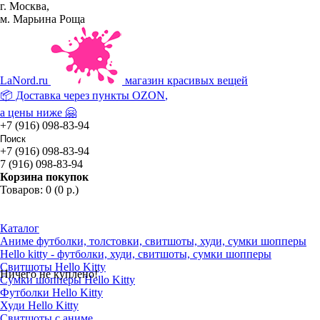
г. Москва,
м. Марьина Роща
La
Nord.ru
магазин красивых вещей
📦 Доставка через пункты
OZON
,
а цены ниже 🤗
+7 (916) 098-83-94
+7 (916) 098-83-94
7 (916) 098-83-94
Корзина покупок
Товаров: 0 (0 р.)
Каталог
Аниме футболки, толстовки, свитшоты, худи, сумки шопперы
Hello kitty - футболки, худи, свитшоты, сумки шопперы
Свитшоты Hello Kitty
Ничего не куплено!
Сумки шопперы Hello Kitty
Футболки Hello Kitty
Худи Hello Kitty
Свитшоты с аниме