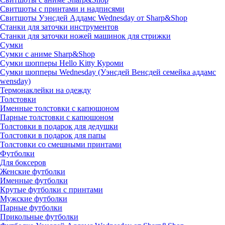
Свитшоты с принтами и надписями
Свитшоты Уэнсдей Аддамс Wednesday от Sharp&Shop
Станки для заточки инструментов
Станки для заточки ножей машинок для стрижки
Сумки
Сумки с аниме Sharp&Shop
Сумки шопперы Hello Kitty Куроми
Сумки шопперы Wednesday (Уэнсдей Венсдей семейка аддамс
wensday)
Термонаклейки на одежду
Толстовки
Именные толстовки с капюшоном
Парные толстовки с капюшоном
Толстовки в подарок для дедушки
Толстовки в подарок для папы
Толстовки со смешными принтами
Футболки
Для боксеров
Женские футболки
Именные футболки
Крутые футболки с принтами
Мужские футболки
Парные футболки
Прикольные футболки