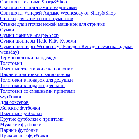
Свитшоты с аниме Sharp&Shop
Свитшоты с принтами и надписями
Свитшоты Уэнсдей Аддамс Wednesday от Sharp&Shop
Станки для заточки инструментов
Станки для заточки ножей машинок для стрижки
Сумки
Сумки с аниме Sharp&Shop
Сумки шопперы Hello Kitty Куроми
Сумки шопперы Wednesday (Уэнсдей Венсдей семейка аддамс
wensday)
Термонаклейки на одежду
Толстовки
Именные толстовки с капюшоном
Парные толстовки с капюшоном
Толстовки в подарок для дедушки
Толстовки в подарок для папы
Толстовки со смешными принтами
Футболки
Для боксеров
Женские футболки
Именные футболки
Крутые футболки с принтами
Мужские футболки
Парные футболки
Прикольные футболки