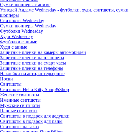
Сумки шопперы с аниме
Уэнсдей Аддамс Wednesday - футболки, худи, свитшоты, сумки
шопперы
Свитшоты Wednesday
Сумки шопперы Wednesday
Футболки Wednesday
Худи Wednesday
Футболки с аниме
Худи с аниме
Защитные плёнки на камеры автомобилей
Защитные пленки на планшеты
Защитные пленки на смарт часы
Защитные пленки на телефоны
Наклейки на авто, интерьерные
Носки
Свитшоты
Cвитшоты Hello Kitty Sharp&Shop
Женские свитшоты
Именные свитшоты
Мужские свитшоты
Парные свитшоты
Свитшоты в подарок для дедушки
Свитшоты в подарок для папы
Свитшоты на заказ
Свитшоты с аниме Sharp&Shop