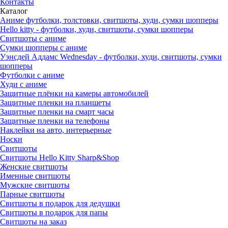
Контакты
Каталог
Аниме футболки, толстовки, свитшоты, худи, сумки шопперы
Hello kitty - футболки, худи, свитшоты, сумки шопперы
Свитшоты с аниме
Сумки шопперы с аниме
Уэнсдей Аддамс Wednesday - футболки, худи, свитшоты, сумки
шопперы
Футболки с аниме
Худи с аниме
Защитные плёнки на камеры автомобилей
Защитные пленки на планшеты
Защитные пленки на смарт часы
Защитные пленки на телефоны
Наклейки на авто, интерьерные
Носки
Свитшоты
Cвитшоты Hello Kitty Sharp&Shop
Женские свитшоты
Именные свитшоты
Мужские свитшоты
Парные свитшоты
Свитшоты в подарок для дедушки
Свитшоты в подарок для папы
Свитшоты на заказ