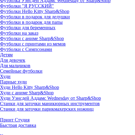
Футболка Уэнсдей Аддамс Wednesday от Sharp&Shop
Футболки "Я РУССКИЙ"
Футболки Hello Kitty Sharp&Shop
Футболки в подарок для дедушки
Футболки в подарок для папы
Футболки для беременных
Футболки на заказ
Футболки с аниме Sharp&Shop
Футболки с принтами из мемов
Футболки с Симпсонами
Детям
Для девочек
Для мальчиков
Семейные футболки
Худи
Парные худи
Худи Hello Kitty Sharp&Shop
Худи с аниме Sharp&Shop
Худи Уэнсдей Аддамс Wednesday от Sharp&Shop
Станки для заточки маникюрных инструментов
Станки для заточки парикмахерских ножниц
Принт Студия
Быстрая доставка