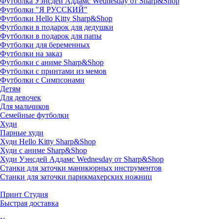
Футболка Уэнсдей Аддамс Wednesday от Sharp&Shop
Футболки "Я РУССКИЙ"
Футболки Hello Kitty Sharp&Shop
Футболки в подарок для дедушки
Футболки в подарок для папы
Футболки для беременных
Футболки на заказ
Футболки с аниме Sharp&Shop
Футболки с принтами из мемов
Футболки с Симпсонами
Детям
Для девочек
Для мальчиков
Семейные футболки
Худи
Парные худи
Худи Hello Kitty Sharp&Shop
Худи с аниме Sharp&Shop
Худи Уэнсдей Аддамс Wednesday от Sharp&Shop
Станки для заточки маникюрных инструментов
Станки для заточки парикмахерских ножниц
Принт Студия
Быстрая доставка