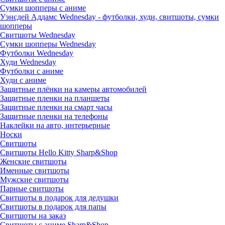
Сумки шопперы с аниме
Уэнсдей Аддамс Wednesday - футболки, худи, свитшоты, сумки
шопперы
Свитшоты Wednesday
Сумки шопперы Wednesday
Футболки Wednesday
Худи Wednesday
Футболки с аниме
Худи с аниме
Защитные плёнки на камеры автомобилей
Защитные пленки на планшеты
Защитные пленки на смарт часы
Защитные пленки на телефоны
Наклейки на авто, интерьерные
Носки
Свитшоты
Cвитшоты Hello Kitty Sharp&Shop
Женские свитшоты
Именные свитшоты
Мужские свитшоты
Парные свитшоты
Свитшоты в подарок для дедушки
Свитшоты в подарок для папы
Свитшоты на заказ
Свитшоты с аниме Sharp&Shop