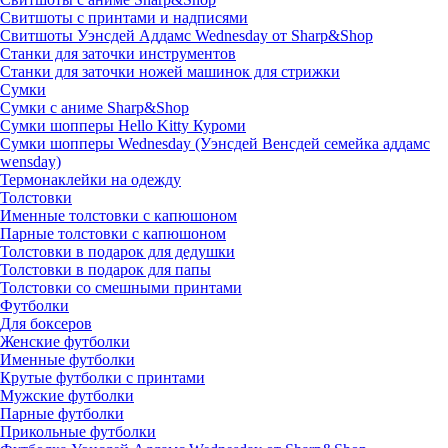
Свитшоты с принтами и надписями
Свитшоты Уэнсдей Аддамс Wednesday от Sharp&Shop
Станки для заточки инструментов
Станки для заточки ножей машинок для стрижки
Сумки
Сумки с аниме Sharp&Shop
Сумки шопперы Hello Kitty Куроми
Сумки шопперы Wednesday (Уэнсдей Венсдей семейка аддамс
wensday)
Термонаклейки на одежду
Толстовки
Именные толстовки с капюшоном
Парные толстовки с капюшоном
Толстовки в подарок для дедушки
Толстовки в подарок для папы
Толстовки со смешными принтами
Футболки
Для боксеров
Женские футболки
Именные футболки
Крутые футболки с принтами
Мужские футболки
Парные футболки
Прикольные футболки