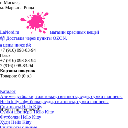
г. Москва,
м. Марьина Роща
La
Nord.ru
магазин красивых вещей
📦 Доставка через пункты
OZON
,
а цены ниже 🤗
+7 (916) 098-83-94
+7 (916) 098-83-94
7 (916) 098-83-94
Корзина покупок
Товаров: 0 (0 р.)
Каталог
Аниме футболки, толстовки, свитшоты, худи, сумки шопперы
Hello kitty - футболки, худи, свитшоты, сумки шопперы
Свитшоты Hello Kitty
Ничего не куплено!
Сумки шопперы Hello Kitty
Футболки Hello Kitty
Худи Hello Kitty
Свитшоты с аниме