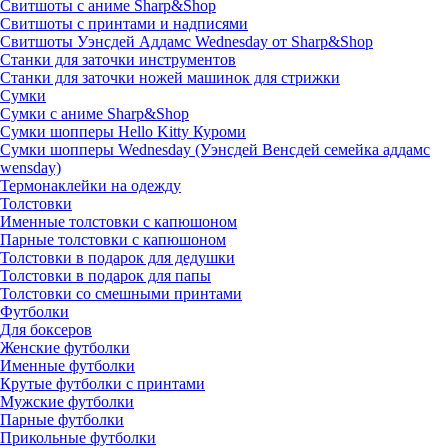
Свитшоты с аниме Sharp&Shop
Свитшоты с принтами и надписями
Свитшоты Уэнсдей Аддамс Wednesday от Sharp&Shop
Станки для заточки инструментов
Станки для заточки ножей машинок для стрижки
Сумки
Сумки с аниме Sharp&Shop
Сумки шопперы Hello Kitty Куроми
Сумки шопперы Wednesday (Уэнсдей Венсдей семейка аддамс
wensday)
Термонаклейки на одежду
Толстовки
Именные толстовки с капюшоном
Парные толстовки с капюшоном
Толстовки в подарок для дедушки
Толстовки в подарок для папы
Толстовки со смешными принтами
Футболки
Для боксеров
Женские футболки
Именные футболки
Крутые футболки с принтами
Мужские футболки
Парные футболки
Прикольные футболки