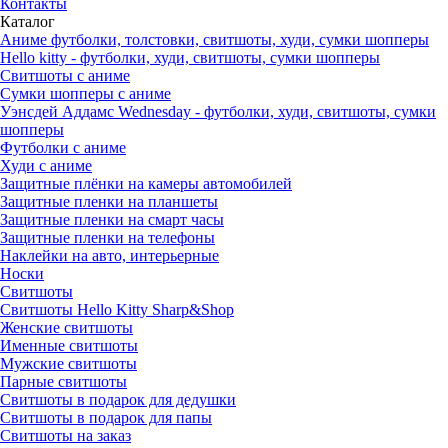
Контакты
Каталог
Аниме футболки, толстовки, свитшоты, худи, сумки шопперы
Hello kitty - футболки, худи, свитшоты, сумки шопперы
Свитшоты с аниме
Сумки шопперы с аниме
Уэнсдей Аддамс Wednesday - футболки, худи, свитшоты, сумки
шопперы
Футболки с аниме
Худи с аниме
Защитные плёнки на камеры автомобилей
Защитные пленки на планшеты
Защитные пленки на смарт часы
Защитные пленки на телефоны
Наклейки на авто, интерьерные
Носки
Свитшоты
Cвитшоты Hello Kitty Sharp&Shop
Женские свитшоты
Именные свитшоты
Мужские свитшоты
Парные свитшоты
Свитшоты в подарок для дедушки
Свитшоты в подарок для папы
Свитшоты на заказ