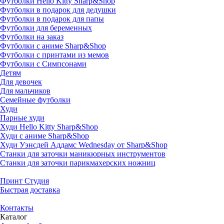
Футболки Hello Kitty Sharp&Shop
Футболки в подарок для дедушки
Футболки в подарок для папы
Футболки для беременных
Футболки на заказ
Футболки с аниме Sharp&Shop
Футболки с принтами из мемов
Футболки с Симпсонами
Детям
Для девочек
Для мальчиков
Семейные футболки
Худи
Парные худи
Худи Hello Kitty Sharp&Shop
Худи с аниме Sharp&Shop
Худи Уэнсдей Аддамс Wednesday от Sharp&Shop
Станки для заточки маникюрных инструментов
Станки для заточки парикмахерских ножниц
Принт Студия
Быстрая доставка
Контакты
Каталог