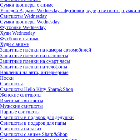
Сумки шопперы с аниме
Уэнсдей Аддамс Wednesday - футболки, худи, свитшоты, сумки
Свитшоты Wednesday
Сумки шопперы Wednesday
Футболки Wednesday
Худи Wednesday
Футболки с аниме
Худи с аниме
Защитные плёнки на камеры автомобилей
Защитные пленки на планшеты
Защитные пленки на смарт часы
Защитные пленки на телефоны
Наклейки на авто, интерьерные
Носки
Свитшоты
Cвитшоты Hello Kitty Sharp&Shop
Женские свитшоты
Именные свитшоты
Мужские свитшоты
Парные свитшоты
Свитшоты в подарок для дедушки
Свитшоты в подарок для папы
Свитшоты на заказ
Свитшоты с аниме Sharp&Shop
Свитшоты с принтами и надписями