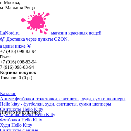
г. Москва,
м. Марьина Роща
La
Nord.ru
магазин красивых вещей
📦 Доставка через пункты
OZON
,
а цены ниже 🤗
+7 (916) 098-83-94
+7 (916) 098-83-94
7 (916) 098-83-94
Корзина покупок
Товаров: 0 (0 р.)
Каталог
Аниме футболки, толстовки, свитшоты, худи, сумки шопперы
Hello kitty - футболки, худи, свитшоты, сумки шопперы
Свитшоты Hello Kitty
Ничего не куплено!
Сумки шопперы Hello Kitty
Футболки Hello Kitty
Худи Hello Kitty
Свитшоты с аниме