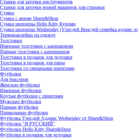
Станки для заточки инструментов
Станки для заточки ножей машинок для стрижки
Сумки
Сумки с аниме Sharp&Shop
Сумки шопперы Hello Kitty Куроми
Сумки шопперы Wednesday (Уэнсдей Венсдей семейка аддамс w
Термонаклейки на одежду
Толстовки
Именные толстовки с капюшоном
Парные толстовки с капюшоном
Толстовки в подарок для дедушки
Толстовки в подарок для папы
Толстовки со смешными принтами
Футболки
Для боксеров
Женские футболки
Именные футболки
Крутые футболки с принтами
Мужские футболки
Парные футболки
Прикольные футболки
Футболка Уэнсдей Аддамс Wednesday от Sharp&Shop
Футболки "Я РУССКИЙ"
Футболки Hello Kitty Sharp&Shop
Футболки в подарок для дедушки