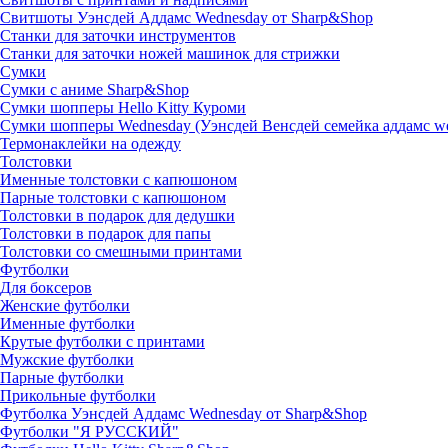
Свитшоты Уэнсдей Аддамс Wednesday от Sharp&Shop
Станки для заточки инструментов
Станки для заточки ножей машинок для стрижки
Сумки
Сумки с аниме Sharp&Shop
Сумки шопперы Hello Kitty Куроми
Сумки шопперы Wednesday (Уэнсдей Венсдей семейка аддамс w
Термонаклейки на одежду
Толстовки
Именные толстовки с капюшоном
Парные толстовки с капюшоном
Толстовки в подарок для дедушки
Толстовки в подарок для папы
Толстовки со смешными принтами
Футболки
Для боксеров
Женские футболки
Именные футболки
Крутые футболки с принтами
Мужские футболки
Парные футболки
Прикольные футболки
Футболка Уэнсдей Аддамс Wednesday от Sharp&Shop
Футболки "Я РУССКИЙ"