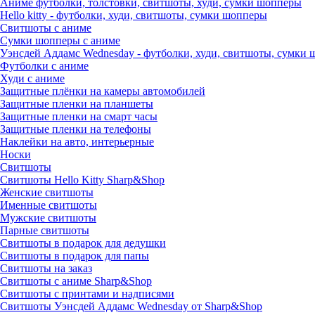
Аниме футболки, толстовки, свитшоты, худи, сумки шопперы
Hello kitty - футболки, худи, свитшоты, сумки шопперы
Свитшоты с аниме
Сумки шопперы с аниме
Уэнсдей Аддамс Wednesday - футболки, худи, свитшоты, сумки
Футболки с аниме
Худи с аниме
Защитные плёнки на камеры автомобилей
Защитные пленки на планшеты
Защитные пленки на смарт часы
Защитные пленки на телефоны
Наклейки на авто, интерьерные
Носки
Свитшоты
Cвитшоты Hello Kitty Sharp&Shop
Женские свитшоты
Именные свитшоты
Мужские свитшоты
Парные свитшоты
Свитшоты в подарок для дедушки
Свитшоты в подарок для папы
Свитшоты на заказ
Свитшоты с аниме Sharp&Shop
Свитшоты с принтами и надписями
Свитшоты Уэнсдей Аддамс Wednesday от Sharp&Shop