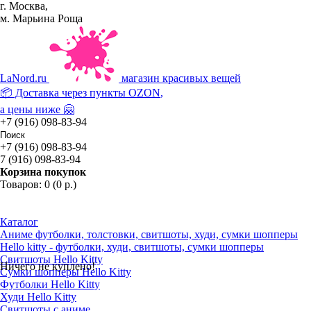
г. Москва,
м. Марьина Роща
La
Nord.ru
магазин красивых вещей
📦 Доставка через пункты
OZON
,
а цены ниже 🤗
+7 (916) 098-83-94
+7 (916) 098-83-94
7 (916) 098-83-94
Корзина покупок
Товаров: 0 (0 р.)
Каталог
Аниме футболки, толстовки, свитшоты, худи, сумки шопперы
Hello kitty - футболки, худи, свитшоты, сумки шопперы
Свитшоты Hello Kitty
Ничего не куплено!
Сумки шопперы Hello Kitty
Футболки Hello Kitty
Худи Hello Kitty
Свитшоты с аниме