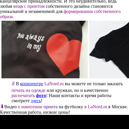
канцелярские принадлежности. И это неудивительно, ведь
любая
вещь с принтом
собственного дизайна становится
уникальной и незаменимой для
формирования собственного
образа.
В
копицентре
LaNord.ru
вы можете не только заказать
✌
печать на одежде
или кружках, но и качественно
распечатать
фото
!
Наши контакты и время работы
смотрите
здесь
!
⬇
Видео
о нанесении
принта
на футболку
в LaNord.ru
в Москве.
Качественная работа, низкие цены!