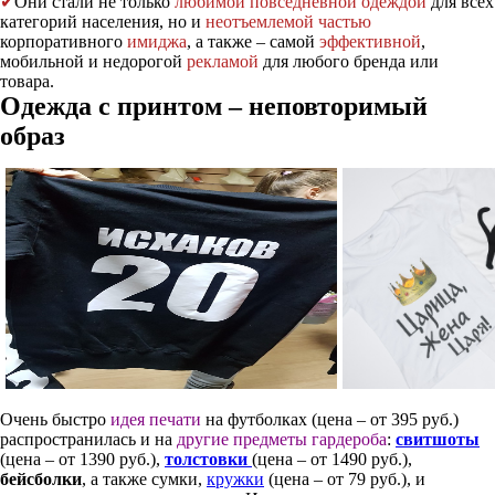
✔
Они стали не только
любимой повседневной одеждой
для всех
категорий населения, но и
неотъемлемой частью
корпоративного
имиджа
, а также – самой
эффективной
,
мобильной и недорогой
рекламой
для любого бренда или
товара.
Одежда с принтом – неповторимый
образ
Очень быстро
идея печати
на футболках (цена – от 395 руб.)
распространилась и на
другие предметы гардероба
:
свитшоты
(цена – от 1390 руб.),
толстовки
(цена – от 1490 руб.),
бейсболки
, а также сумки,
кружки
(цена – от 79 руб.), и