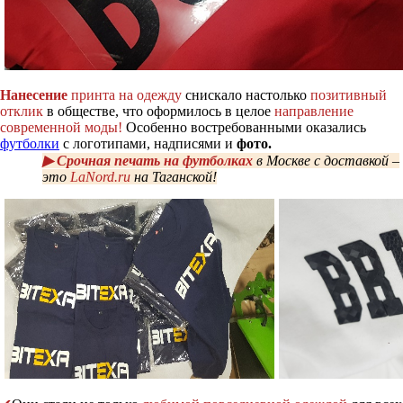
Нанесение
принта на одежду
снискало настолько
позитивный
отклик
в обществе, что оформилось в целое
направление
современной моды!
Особенно востребованными оказались
футболки
с логотипами, надписями и
фото.
▶ Срочная печать на футболках
в Москве с доставкой –
это
LaNord.ru
на Таганской!