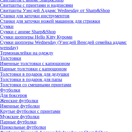
Свитшоты с принтами и надписями
Свитшоты Уэнсдей Аддамс Wednesday от Sharp&Shop
Станки для заточки инструментов
Станки для заточки ножей машинок для стрижки
Сумки
Сумки с аниме Sharp&Shop
Сумки шопперы Hello Kitty Куроми
Сумки шопперы Wednesday (Уэнсдей Венсдей семейка аддамс
wensday)
Термонаклейки на одежду
Толстовки
Именные толстовки с капюшоном
Парные толстовки с капюшоном
Толстовки в подарок для дедушки
Толстовки в подарок для папы
Толстовки со смешными принтами
Футболки
Для боксеров
Женские футболки
Именные футболки
Крутые футболки с принтами
Мужские футболки
Парные футболки
Прикольные футболки