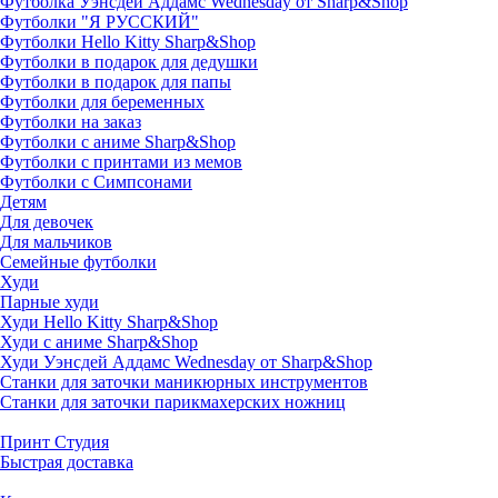
Футболка Уэнсдей Аддамс Wednesday от Sharp&Shop
Футболки "Я РУССКИЙ"
Футболки Hello Kitty Sharp&Shop
Футболки в подарок для дедушки
Футболки в подарок для папы
Футболки для беременных
Футболки на заказ
Футболки с аниме Sharp&Shop
Футболки с принтами из мемов
Футболки с Симпсонами
Детям
Для девочек
Для мальчиков
Семейные футболки
Худи
Парные худи
Худи Hello Kitty Sharp&Shop
Худи с аниме Sharp&Shop
Худи Уэнсдей Аддамс Wednesday от Sharp&Shop
Станки для заточки маникюрных инструментов
Станки для заточки парикмахерских ножниц
Принт Студия
Быстрая доставка