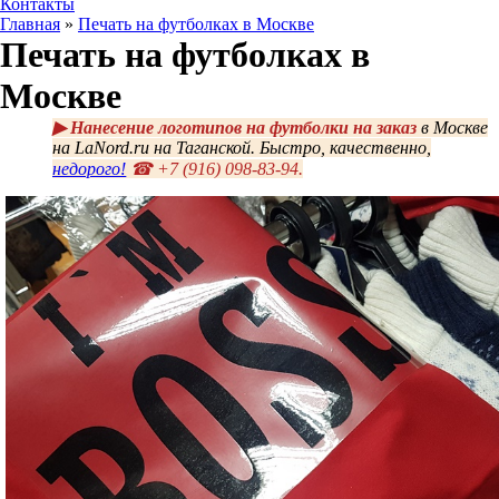
Контакты
Главная
»
Печать на футболках в Москве
Печать на футболках в
Москве
▶ Нанесение логотипов на футболки на заказ
в Москве
на
La
Nord.ru на Таганской. Быстро, качественно,
недорого!
☎ +7 (916) 098-83-94.