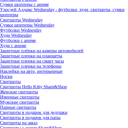
Сумки шопперы с аниме
Уэнсдей Аддамс Wednesday - футболки, худи, свитшоты, сумки
шопперы
Свитшоты Wednesday
Сумки шопперы Wednesday
Футболки Wednesday
Худи Wednesday
Футболки с аниме
Худи с аниме
Защитные плёнки на камеры автомобилей
Защитные пленки на планшеты
Защитные пленки на смарт часы
Защитные пленки на телефоны
Наклейки на авто, интерьерные
Носки
Свитшоты
Cвитшоты Hello Kitty Sharp&Shop
Женские свитшоты
Именные свитшоты
Мужские свитшоты
Парные свитшоты
Свитшоты в подарок для дедушки
Свитшоты в подарок для папы
Свитшоты на заказ
Свитшоты с аниме Sharp&Shop