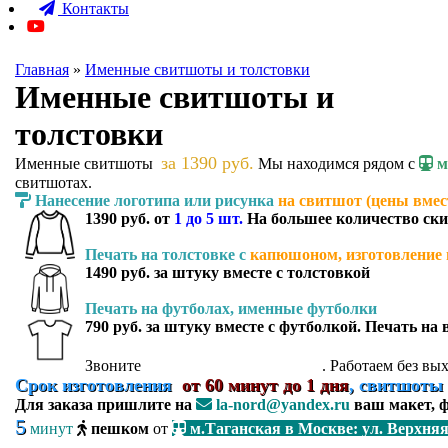
Контакты
Главная
»
Именные свитшоты и толстовки
Именные свитшоты и
толстовки
за 1390 руб.
Именные свитшоты
Мы находимся рядом с
м
свитшотах.
Нанесение логотипа или рисунка
на свитшот (цены вмес
1390 руб.
от
1 до 5 шт.
На большее количество ски
Печать на толстовке с
капюшоном, изготовление
1490 руб.
за штуку вместе с толстовкой
Печать на футболах, именные футболки
790 руб.
за штуку вместе с футболкой. Печать на в
+7 (916) 098-83-94
Звоните
. Работаем без в
Срок изготовления
от 60 минут до 1 дня
, свитшоты
Для заказа пришлите на
la-nord@yandex.ru
ваш макет, ф
5
минут
пешком
от
м.Таганская в Москве: ул. Верхняя 