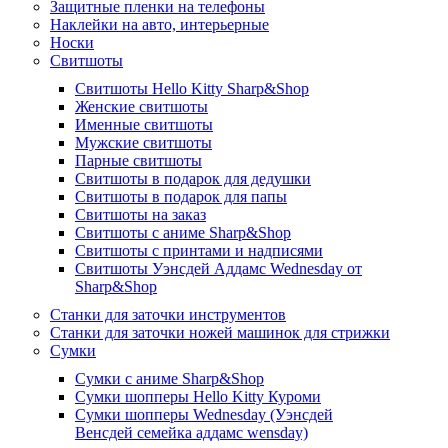
Защитные пленки на телефоны
Наклейки на авто, интерьерные
Носки
Свитшоты
Cвитшоты Hello Kitty Sharp&Shop
Женские свитшоты
Именные свитшоты
Мужские свитшоты
Парные свитшоты
Свитшоты в подарок для дедушки
Свитшоты в подарок для папы
Свитшоты на заказ
Свитшоты с аниме Sharp&Shop
Свитшоты с принтами и надписями
Свитшоты Уэнсдей Аддамс Wednesday от
Sharp&Shop
Станки для заточки инструментов
Станки для заточки ножей машинок для стрижки
Сумки
Сумки с аниме Sharp&Shop
Сумки шопперы Hello Kitty Куроми
Сумки шопперы Wednesday (Уэнсдей
Венсдей семейка аддамс wensday)