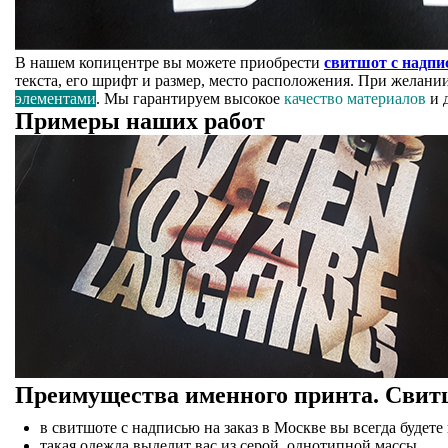
В нашем копицентре вы можете приобрести
свитшот с надпи
текста, его шрифт и размер, место расположения. При желан
элементами
. Мы гарантируем высокое
качество материалов
и 
Примеры наших работ
Преимущества именного принта. Свитшо
в свитшоте с надписью на заказ в Москве вы всегда будете
такая одежда выделит вас из серой, однотипной массы