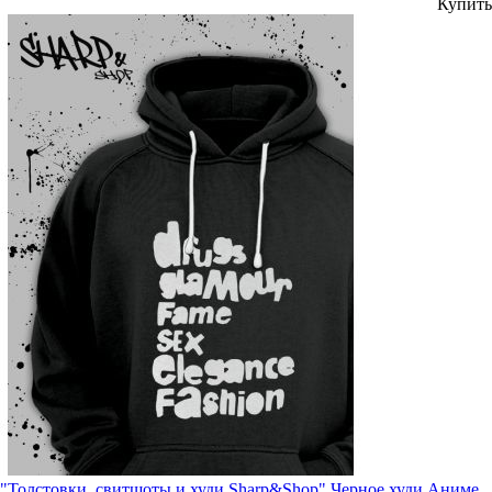
Купить
"Толстовки, свитшоты и худи Sharp&Shop" Черное худи Аниме