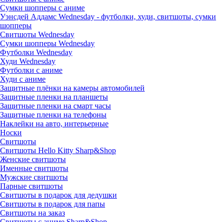
Сумки шопперы с аниме
Уэнсдей Аддамс Wednesday - футболки, худи, свитшоты, сумки
шопперы
Свитшоты Wednesday
Сумки шопперы Wednesday
Футболки Wednesday
Худи Wednesday
Футболки с аниме
Худи с аниме
Защитные плёнки на камеры автомобилей
Защитные пленки на планшеты
Защитные пленки на смарт часы
Защитные пленки на телефоны
Наклейки на авто, интерьерные
Носки
Свитшоты
Cвитшоты Hello Kitty Sharp&Shop
Женские свитшоты
Именные свитшоты
Мужские свитшоты
Парные свитшоты
Свитшоты в подарок для дедушки
Свитшоты в подарок для папы
Свитшоты на заказ
Свитшоты с аниме Sharp&Shop