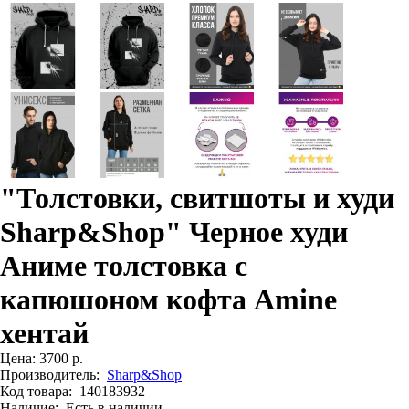
"Толстовки, свитшоты и худи
Sharp&Shop" Черное худи
Аниме толстовка с
капюшоном кофта Amine
хентай
Цена:
3700 р.
Производитель:
Sharp&Shop
Код товара:
140183932
Наличие:
Есть в наличии