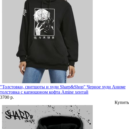
"Толстовки, свитшоты и худи Sharp&Shop" Черное худи Аниме
толстовка с капюшоном кофта Amine хентай
3700 р.
Купить