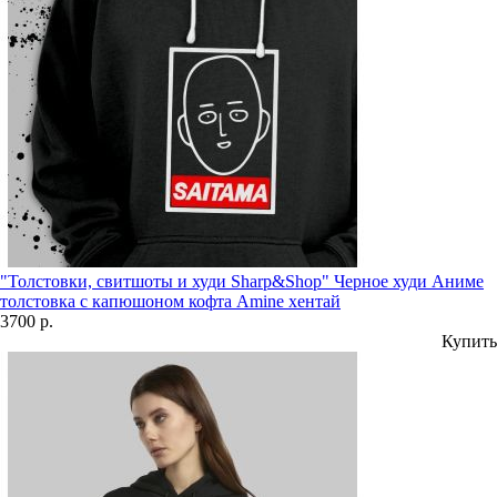
"Толстовки, свитшоты и худи Sharp&Shop" Черное худи Аниме
толстовка с капюшоном кофта Amine хентай
3700 р.
Купить