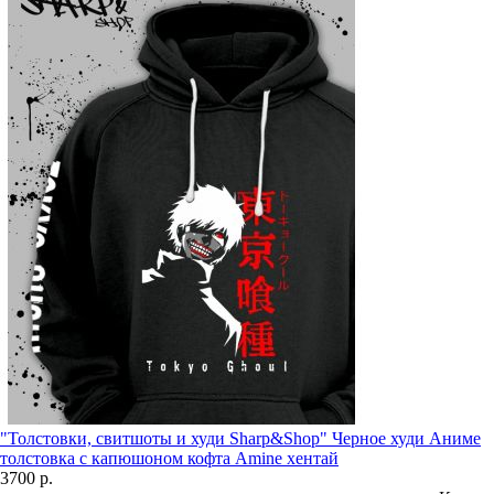
"Толстовки, свитшоты и худи Sharp&Shop" Черное худи Аниме
толстовка с капюшоном кофта Amine хентай
3700 р.