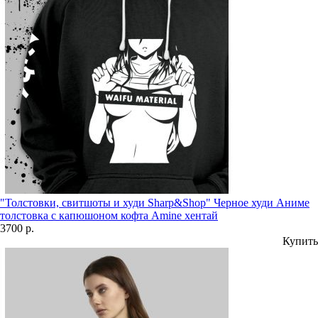
"Толстовки, свитшоты и худи Sharp&Shop" Черное худи Аниме
толстовка с капюшоном кофта Amine хентай
3700 р.
Купить