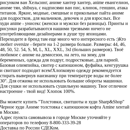
рисунком ван Хельсинг, аниме хантер хантер, anime евангелион,
аниме тян, shibuya, с надписями ван пис, клинок, геншин, атака
титанов. Яркие, модные, смешные и прикольные пайта аниме
для подростков, для мальчиков, девочек и для взрослых. Все
худи anime - унисекс (женски и мужски без разницы). Принты и
рисунки разрабатываются нашими трезвыми ничего не
употребляющими дизайнерами в душе тру японцами.
Переходите в бренд там еще много чего интересного есть :)Кто
любит oversize - берите на 1-2 размера больше. Размеры: 44, 46,
48, 50, 52. 54, S, M, L, XL, XXL, 3xl (больших размеров). Твоё
любимое с аниме на демисезон, на лето, на зиму, для
беременных, одежда для подруг, подростковые, для парней.
Базовая олимпийка, свитер с капюшоном, фуфайка, кенгурушка
и свитшот подходит всем!Хлопковую одежду рекомендуется
стирать вывернув наизнанку при температуре воды не более
30°. Для отжима не использовать большие обороты машинки.
Для сушки не использовать сушильную машину. Твое отличное
настроение - твой вид! Хлопок 100%.
Вы можете купить "Толстовки, свитшоты и худи Sharp&Shop"
Черное худи Аниме толстовка с капюшоном кофта Amine хентай
в Москве.
Адрес пункта самовывоза в городе Москве уточняйте у
операторов по телефону 8-800-333-39-28
Доставка по России СДЕКом.