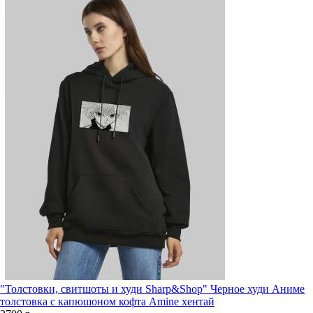
"Толстовки, свитшоты и худи Sharp&Shop" Черное худи Аниме
толстовка с капюшоном кофта Amine хентай