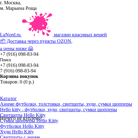
г. Москва,
м. Марьина Роща
La
Nord.ru
магазин красивых вещей
📦 Доставка через пункты
OZON
,
а цены ниже 🤗
+7 (916) 098-83-94
+7 (916) 098-83-94
7 (916) 098-83-94
Корзина покупок
Товаров: 0 (0 р.)
Каталог
Аниме футболки, толстовки, свитшоты, худи, сумки шопперы
Hello kitty - футболки, худи, свитшоты, сумки шопперы
Свитшоты Hello Kitty
Ничего не куплено!
Сумки шопперы Hello Kitty
Футболки Hello Kitty
Худи Hello Kitty
Свитшоты с аниме