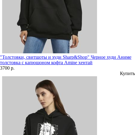
"Толстовки, свитшоты и худи Sharp&Shop" Черное худи Аниме
толстовка с капюшоном кофта Amine хентай
3700 р.
Купить