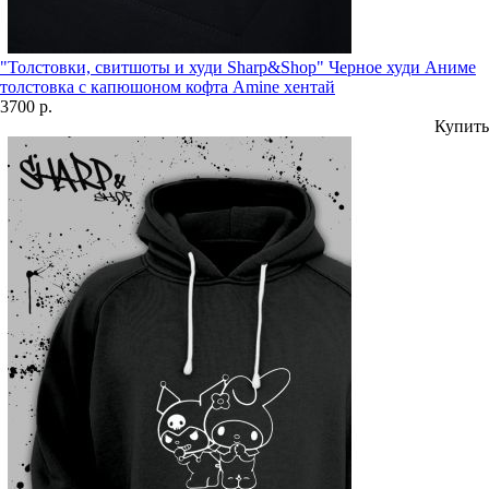
"Толстовки, свитшоты и худи Sharp&Shop" Черное худи Аниме
толстовка с капюшоном кофта Amine хентай
3700 р.
Купить