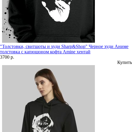
"Толстовки, свитшоты и худи Sharp&Shop" Черное худи Аниме
толстовка с капюшоном кофта Amine хентай
3700 р.
Купить