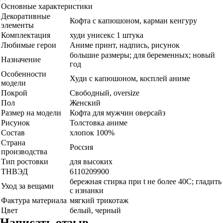
Основные характеристики
Декоративные
Кофта с капюшоном, карман кенгуру
элементы
Комплектация
худи унисекс 1 штука
Любимые герои
Аниме принт, надпись, рисунок
большие размеры; для беременных; новый
Назначение
год
Особенности
Худи с капюшоном, косплей аниме
модели
Покрой
Свободный, oversize
Пол
Женский
Размер на модели
Кофта для мужчин оверсайз
Рисунок
Толстовка аниме
Состав
хлопок 100%
Страна
Россия
производства
Тип ростовки
для высоких
ТНВЭД
6110209900
бережная стирка при t не более 40С; гладить
Уход за вещами
с изнанки
Фактура материала
мягкий трикотаж
Цвет
белый, черный
Написать отзыв