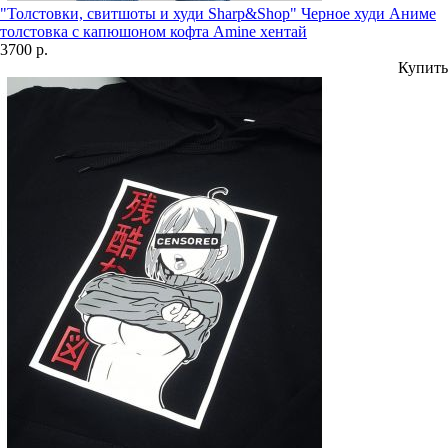
"Толстовки, свитшоты и худи Sharp&Shop" Черное худи Аниме
толстовка с капюшоном кофта Amine хентай
3700 р.
Купить