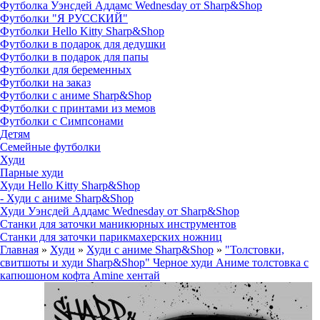
Футболка Уэнсдей Аддамс Wednesday от Sharp&Shop
Футболки "Я РУССКИЙ"
Футболки Hello Kitty Sharp&Shop
Футболки в подарок для дедушки
Футболки в подарок для папы
Футболки для беременных
Футболки на заказ
Футболки с аниме Sharp&Shop
Футболки с принтами из мемов
Футболки с Симпсонами
Детям
Семейные футболки
Худи
Парные худи
Худи Hello Kitty Sharp&Shop
- Худи с аниме Sharp&Shop
Худи Уэнсдей Аддамс Wednesday от Sharp&Shop
Станки для заточки маникюрных инструментов
Станки для заточки парикмахерских ножниц
Главная
»
Худи
»
Худи с аниме Sharp&Shop
»
"Толстовки,
свитшоты и худи Sharp&Shop" Черное худи Аниме толстовка с
капюшоном кофта Amine хентай