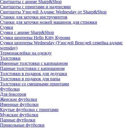
Свитшоты с аниме Sharp&Shop
Свитшоты с принтами и надписями
Свитшоты Уэнсдей Аддамс Wednesday от Sharp&Shop
Станки для заточки инструментов
Станки для заточки ножей машинок для стрижки
Сумки
Сумки с аниме Sharp&Shop
Сумки шопперы Hello Kitty Куроми
Сумки шопперы Wednesday (Уэнсдей Венсдей семейка аддамс
wensday)
Термонаклейки на одежду
Толстовки
Именные толстовки с капюшоном
Парные толстовки с капюшоном
Толстовки в подарок для дедушки
Толстовки в подарок для папы
Толстовки со смешными принтами
Футболки
Для боксеров
Женские футболки
Именные футболки
Крутые футболки с принтами
Мужские футболки
Парные футболки
Прикольные футболки