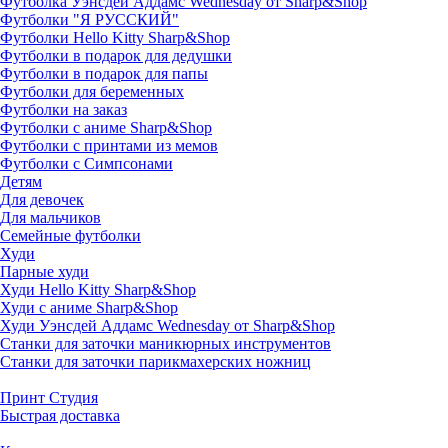
Футболка Уэнсдей Аддамс Wednesday от Sharp&Shop
Футболки "Я РУССКИЙ"
Футболки Hello Kitty Sharp&Shop
Футболки в подарок для дедушки
Футболки в подарок для папы
Футболки для беременных
Футболки на заказ
Футболки с аниме Sharp&Shop
Футболки с принтами из мемов
Футболки с Симпсонами
Детям
Для девочек
Для мальчиков
Семейные футболки
Худи
Парные худи
Худи Hello Kitty Sharp&Shop
Худи с аниме Sharp&Shop
Худи Уэнсдей Аддамс Wednesday от Sharp&Shop
Станки для заточки маникюрных инструментов
Станки для заточки парикмахерских ножниц
Принт Студия
Быстрая доставка