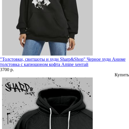
"Толстовки, свитшоты и худи Sharp&Shop" Черное худи Аниме
толстовка с капюшоном кофта Amine хентай
3700 р.
Купить