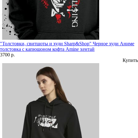
"Толстовки, свитшоты и худи Sharp&Shop" Черное худи Аниме
толстовка с капюшоном кофта Amine хентай
3700 р.
Купить