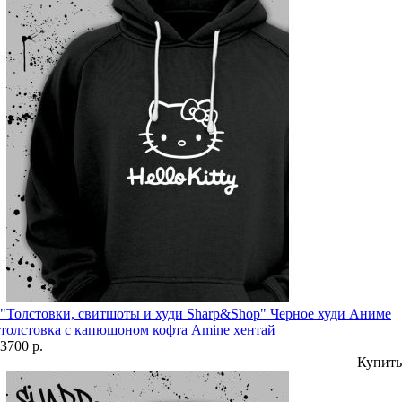
"Толстовки, свитшоты и худи Sharp&Shop" Черное худи Аниме
толстовка с капюшоном кофта Amine хентай
3700 р.
Купить