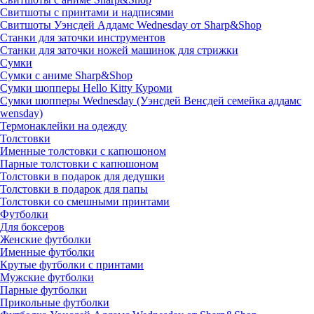
Свитшоты с принтами и надписями
Свитшоты Уэнсдей Аддамс Wednesday от Sharp&Shop
Станки для заточки инструментов
Станки для заточки ножей машинок для стрижки
Сумки
Сумки с аниме Sharp&Shop
Сумки шопперы Hello Kitty Куроми
Сумки шопперы Wednesday (Уэнсдей Венсдей семейка аддамс
wensday)
Термонаклейки на одежду
Толстовки
Именные толстовки с капюшоном
Парные толстовки с капюшоном
Толстовки в подарок для дедушки
Толстовки в подарок для папы
Толстовки со смешными принтами
Футболки
Для боксеров
Женские футболки
Именные футболки
Крутые футболки с принтами
Мужские футболки
Парные футболки
Прикольные футболки