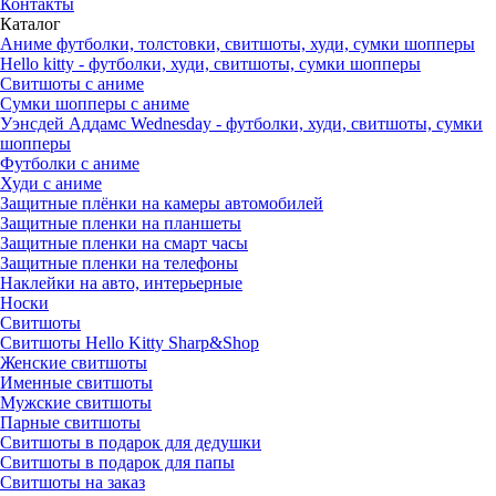
Контакты
Каталог
Аниме футболки, толстовки, свитшоты, худи, сумки шопперы
Hello kitty - футболки, худи, свитшоты, сумки шопперы
Свитшоты с аниме
Сумки шопперы с аниме
Уэнсдей Аддамс Wednesday - футболки, худи, свитшоты, сумки
шопперы
Футболки с аниме
Худи с аниме
Защитные плёнки на камеры автомобилей
Защитные пленки на планшеты
Защитные пленки на смарт часы
Защитные пленки на телефоны
Наклейки на авто, интерьерные
Носки
Свитшоты
Cвитшоты Hello Kitty Sharp&Shop
Женские свитшоты
Именные свитшоты
Мужские свитшоты
Парные свитшоты
Свитшоты в подарок для дедушки
Свитшоты в подарок для папы
Свитшоты на заказ