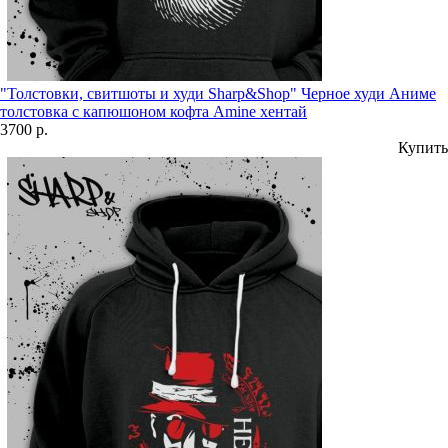
"Толстовки, свитшоты и худи Sharp&Shop" Черное худи Аниме
толстовка с капюшоном кофта Amine хентай
3700 р.
Купить