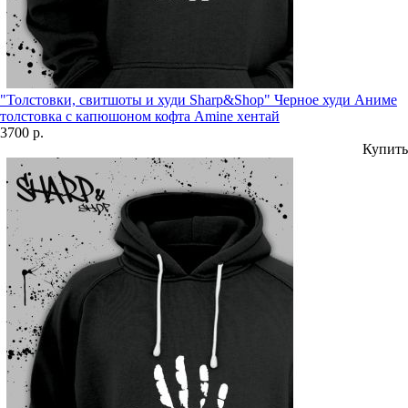
"Толстовки, свитшоты и худи Sharp&Shop" Черное худи Аниме
толстовка с капюшоном кофта Amine хентай
3700 р.
Купить