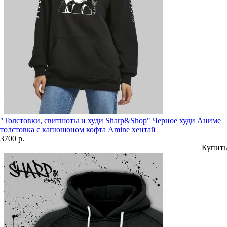
"Толстовки, свитшоты и худи Sharp&Shop" Черное худи Аниме
толстовка с капюшоном кофта Amine хентай
3700 р.
Купить