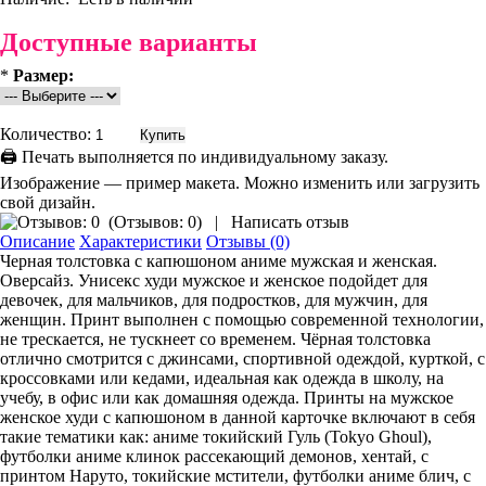
Доступные варианты
*
Размер:
Количество:
🖨 Печать выполняется по индивидуальному заказу.
Изображение — пример макета. Можно изменить или загрузить
свой дизайн.
(
Отзывов: 0
)
|
Написать отзыв
Описание
Характеристики
Отзывы (0)
Черная толстовка с капюшоном аниме мужская и женская.
Оверсайз. Унисекс худи мужское и женское подойдет для
девочек, для мальчиков, для подростков, для мужчин, для
женщин. Принт выполнен с помощью современной технологии,
не трескается, не тускнеет со временем. Чёрная толстовка
отлично смотрится с джинсами, спортивной одеждой, курткой, с
кроссовками или кедами, идеальная как одежда в школу, на
учебу, в офис или как домашняя одежда. Принты на мужское
женское худи с капюшоном в данной карточке включают в себя
такие тематики как: аниме токийский Гуль (Tokyo Ghoul),
футболки аниме клинок рассекающий демонов, хентай, с
принтом Наруто, токийские мстители, футболки аниме блич, с