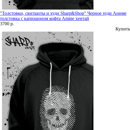
"Толстовки, свитшоты и худи Sharp&Shop" Черное худи Аниме
толстовка с капюшоном кофта Amine хентай
3700 р.
Купить