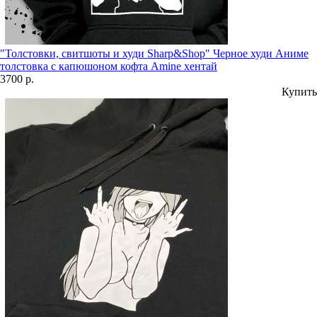
"Толстовки, свитшоты и худи Sharp&Shop" Черное худи Аниме
толстовка с капюшоном кофта Amine хентай
3700 р.
Купить