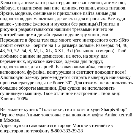
Хельсинг, аниме хантер хантер, anime евангелион, аниме тян,
shibuya, с надписями ван пис, клинок, геншин, атака титанов.
Яркие, модные, смешные и прикольные пайта аниме для
подростков, для мальчиков, девочек и для взрослых. Все худи
anime - унисекс (женски и мужски без разницы).Принты и
рисунки разрабатываются нашими трезвыми ничего не
употребляющими дизайнерами в душе тру японцами.
Переходите в бренд там еще много чего интересного есть :)Кто
любит oversize - берите на 1-2 размера больше. Размеры: 44, 46,
48, 50, 52. 54, S, M, L, XL, XXL, 3xl (больших размеров). Твоё
любимое с аниме на демисезон, на лето, на зиму, для
беременных, мужское женское, одежда для подруг,
подростковые, для парней. Базовая олимпийка, свитер с
капюшоном, фуфайка, кенгурушка и свитшот подходит всем!
Хлопковую одежду рекомендуется стирать вывернув наизнанку
при температуре воды не более 30°. Для отжима не использовать
большие обороты машинки. Для сушки не использовать
сушильную машину. Твое отличное настроение - твой вид!
Хлопок 100%.
Вы можете купить "Толстовки, свитшоты и худи Sharp&Shop"
Черное худи Аниме толстовка с капюшоном кофта Amine хентай
в Москве.
Адрес пункта самовывоза в городе Москве уточняйте у
операторов по телефону 8-800-333-39-28