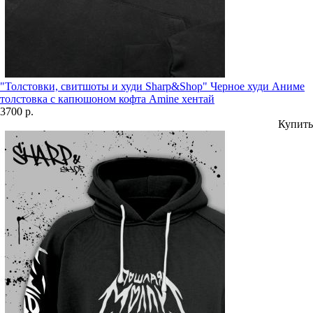
"Толстовки, свитшоты и худи Sharp&Shop" Черное худи Аниме
толстовка с капюшоном кофта Amine хентай
3700 р.
Купить