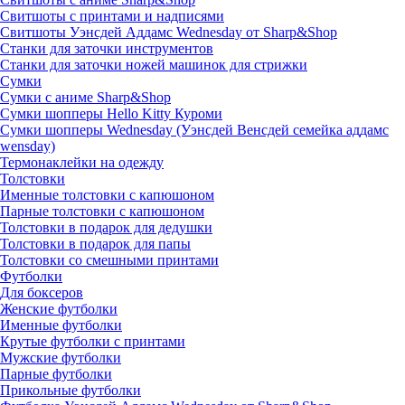
Свитшоты с принтами и надписями
Свитшоты Уэнсдей Аддамс Wednesday от Sharp&Shop
Станки для заточки инструментов
Станки для заточки ножей машинок для стрижки
Сумки
Сумки с аниме Sharp&Shop
Сумки шопперы Hello Kitty Куроми
Сумки шопперы Wednesday (Уэнсдей Венсдей семейка аддамс
wensday)
Термонаклейки на одежду
Толстовки
Именные толстовки с капюшоном
Парные толстовки с капюшоном
Толстовки в подарок для дедушки
Толстовки в подарок для папы
Толстовки со смешными принтами
Футболки
Для боксеров
Женские футболки
Именные футболки
Крутые футболки с принтами
Мужские футболки
Парные футболки
Прикольные футболки