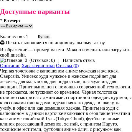
Доступные варианты
*
Размер:
Количество:
🖨 Печать выполняется по индивидуальному заказу.
Изображение — пример макета. Можно изменить или загрузить
свой дизайн.
(
Отзывов: 0
)
|
Написать отзыв
Описание
Характеристики
Отзывы (0)
Черная толстовка с капюшоном аниме мужская и женская.
Оверсайз. Унисекс худи мужское и женское подойдет для
девочек, для мальчиков, для подростков, для мужчин, для
женщин. Принт выполнен с помощью современной технологии,
не трескается, не тускнеет со временем. Чёрная толстовка
отлично смотрится с джинсами, спортивной одеждой, курткой, с
кроссовками или кедами, идеальная как одежда в школу, на
учебу, в офис или как домашняя одежда. Принты на худи с
капюшоном в данной карточке включают в себя такие тематики
как: аниме токийский Гуль (Tokyo Ghoul), футболки аниме
клинок рассекающий демонов, хентай, с принтом Наруто,
токийские мстители, футболки аниме блич, с рисунком ван