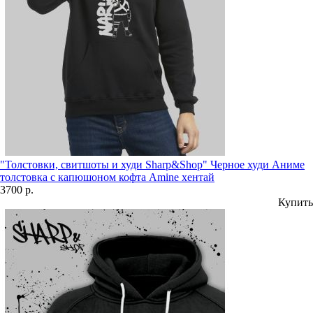
"Толстовки, свитшоты и худи Sharp&Shop" Черное худи Аниме
толстовка с капюшоном кофта Amine хентай
3700 р.
Купить