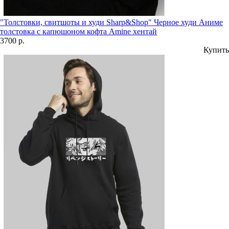
"Толстовки, свитшоты и худи Sharp&Shop" Черное худи Аниме
толстовка с капюшоном кофта Amine хентай
3700 р.
Купить