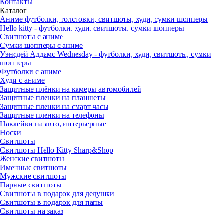
Контакты
Каталог
Аниме футболки, толстовки, свитшоты, худи, сумки шопперы
Hello kitty - футболки, худи, свитшоты, сумки шопперы
Свитшоты с аниме
Сумки шопперы с аниме
Уэнсдей Аддамс Wednesday - футболки, худи, свитшоты, сумки
шопперы
Футболки с аниме
Худи с аниме
Защитные плёнки на камеры автомобилей
Защитные пленки на планшеты
Защитные пленки на смарт часы
Защитные пленки на телефоны
Наклейки на авто, интерьерные
Носки
Свитшоты
Cвитшоты Hello Kitty Sharp&Shop
Женские свитшоты
Именные свитшоты
Мужские свитшоты
Парные свитшоты
Свитшоты в подарок для дедушки
Свитшоты в подарок для папы
Свитшоты на заказ