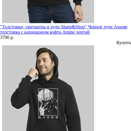
"Толстовки, свитшоты и худи Sharp&Shop" Черное худи Аниме
толстовка с капюшоном кофта Amine хентай
3700 р.
Купить