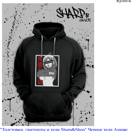
Купить
"Толстовки, свитшоты и худи Sharp&Shop" Черное худи Аниме