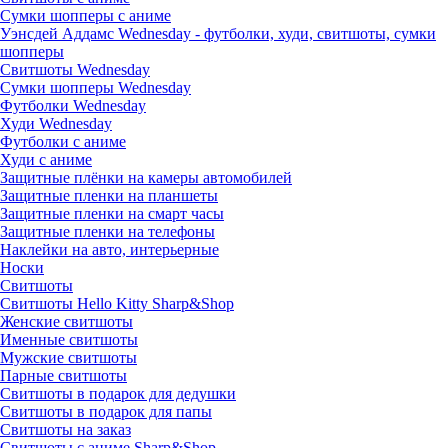
Сумки шопперы с аниме
Уэнсдей Аддамс Wednesday - футболки, худи, свитшоты, сумки
шопперы
Свитшоты Wednesday
Сумки шопперы Wednesday
Футболки Wednesday
Худи Wednesday
Футболки с аниме
Худи с аниме
Защитные плёнки на камеры автомобилей
Защитные пленки на планшеты
Защитные пленки на смарт часы
Защитные пленки на телефоны
Наклейки на авто, интерьерные
Носки
Свитшоты
Cвитшоты Hello Kitty Sharp&Shop
Женские свитшоты
Именные свитшоты
Мужские свитшоты
Парные свитшоты
Свитшоты в подарок для дедушки
Свитшоты в подарок для папы
Свитшоты на заказ
Свитшоты с аниме Sharp&Shop