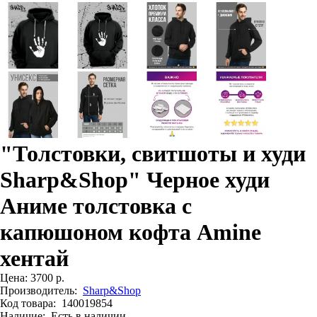
"Толстовки, свитшоты и худи
Sharp&Shop" Черное худи
Аниме толстовка с
капюшоном кофта Amine
хентай
Цена:
3700 р.
Производитель:
Sharp&Shop
Код товара:
140019854
Наличие:
Есть в наличии