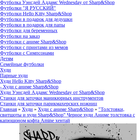
Футболка Уэнсдей Аддамс Wednesday от Sharp&Shop
Футболки "Я РУССКИЙ"
Футболки Hello Kitty Sharp&Shop
Футболки в подарок для дедушки
Футболки в подарок для папы
Футболки для беременных
Футболки на заказ
Футболки с аниме Sharp&Shop
Футболки с принтами из мемов
Футболки с Симпсонами
Детям
Семейные футболки
Худи
Парные худи
Худи Hello Kitty Sharp&Shop
- Худи с аниме Sharp&Shop
Худи Уэнсдей Аддамс Wednesday от Sharp&Shop
Станки для заточки маникюрных инструментов
Станки для заточки парикмахерских ножниц
Главная
»
Худи
»
Худи с аниме Sharp&Shop
»
"Толстовки,
свитшоты и худи Sharp&Shop" Черное худи Аниме толстовка с
капюшоном кофта Amine хентай