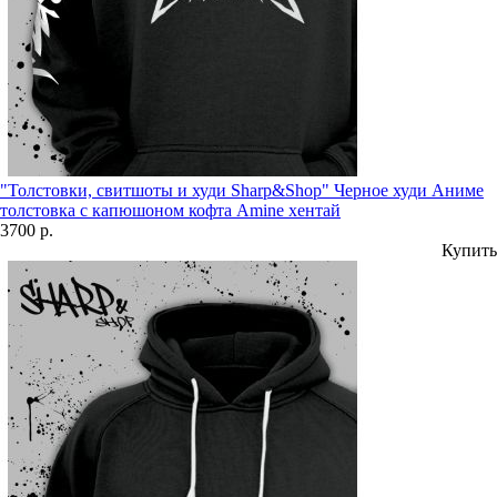
"Толстовки, свитшоты и худи Sharp&Shop" Черное худи Аниме
толстовка с капюшоном кофта Amine хентай
3700 р.
Купить