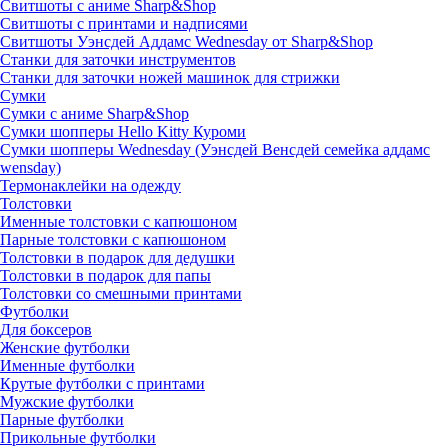
Свитшоты с аниме Sharp&Shop
Свитшоты с принтами и надписями
Свитшоты Уэнсдей Аддамс Wednesday от Sharp&Shop
Станки для заточки инструментов
Станки для заточки ножей машинок для стрижки
Сумки
Сумки с аниме Sharp&Shop
Сумки шопперы Hello Kitty Куроми
Сумки шопперы Wednesday (Уэнсдей Венсдей семейка аддамс
wensday)
Термонаклейки на одежду
Толстовки
Именные толстовки с капюшоном
Парные толстовки с капюшоном
Толстовки в подарок для дедушки
Толстовки в подарок для папы
Толстовки со смешными принтами
Футболки
Для боксеров
Женские футболки
Именные футболки
Крутые футболки с принтами
Мужские футболки
Парные футболки
Прикольные футболки