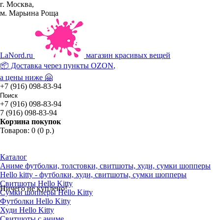
г. Москва,
м. Марьина Роща
La
Nord.ru
магазин красивых вещей
📦 Доставка через пункты
OZON
,
а цены ниже 🤗
+7 (916) 098-83-94
+7 (916) 098-83-94
7 (916) 098-83-94
Корзина покупок
Товаров: 0 (0 р.)
Каталог
Аниме футболки, толстовки, свитшоты, худи, сумки шопперы
Hello kitty - футболки, худи, свитшоты, сумки шопперы
Свитшоты Hello Kitty
Ничего не куплено!
Сумки шопперы Hello Kitty
Футболки Hello Kitty
Худи Hello Kitty
Свитшоты с аниме