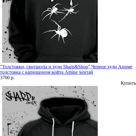
"Толстовки, свитшоты и худи Sharp&Shop" Черное худи Аниме
толстовка с капюшоном кофта Amine хентай
3700 р.
Купить