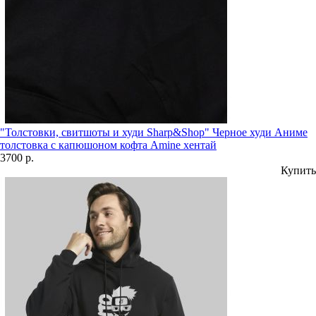
"Толстовки, свитшоты и худи Sharp&Shop" Черное худи Аниме
толстовка с капюшоном кофта Amine хентай
3700 р.
Купить