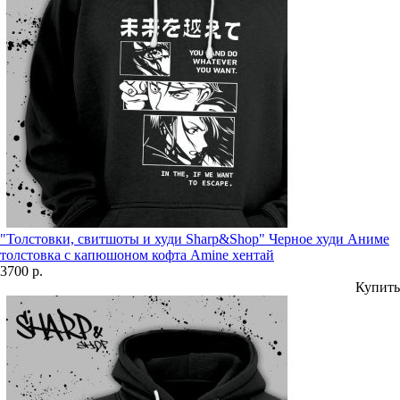
"Толстовки, свитшоты и худи Sharp&Shop" Черное худи Аниме
толстовка с капюшоном кофта Amine хентай
3700 р.
Купить