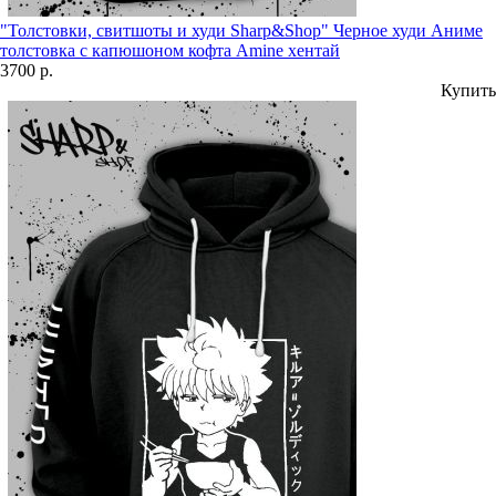
"Толстовки, свитшоты и худи Sharp&Shop" Черное худи Аниме
толстовка с капюшоном кофта Amine хентай
3700 р.
Купить