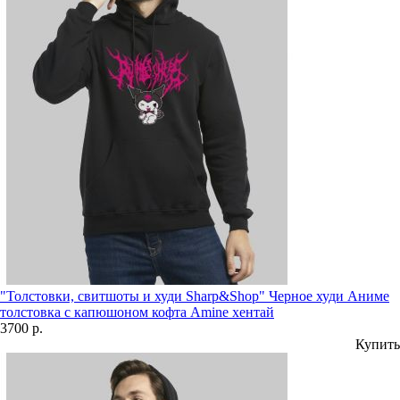
"Толстовки, свитшоты и худи Sharp&Shop" Черное худи Аниме
толстовка с капюшоном кофта Amine хентай
3700 р.
Купить