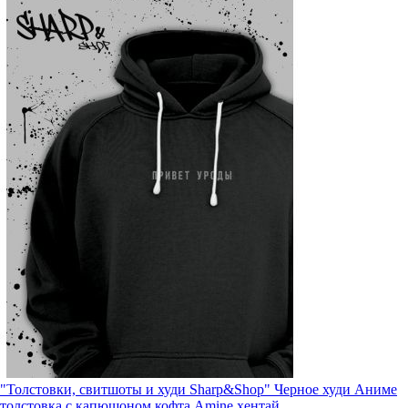
"Толстовки, свитшоты и худи Sharp&Shop" Черное худи Аниме
толстовка с капюшоном кофта Amine хентай