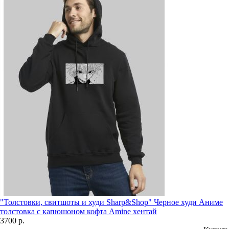
"Толстовки, свитшоты и худи Sharp&Shop" Черное худи Аниме
толстовка с капюшоном кофта Amine хентай
3700 р.