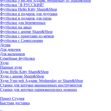
Футболка Уэнсдей Аддамс Wednesday от Sharp&Shop
Футболки "Я РУССКИЙ"
Футболки Hello Kitty Sharp&Shop
Футболки в подарок для дедушки
Футболки в подарок для папы
Футболки для беременных
Футболки на заказ
Футболки с аниме Sharp&Shop
Футболки с принтами из мемов
Футболки с Симпсонами
Детям
Для девочек
Для мальчиков
Семейные футболки
Худи
Парные худи
Худи Hello Kitty Sharp&Shop
Худи с аниме Sharp&Shop
Худи Уэнсдей Аддамс Wednesday от Sharp&Shop
Станки для заточки маникюрных инструментов
Станки для заточки парикмахерских ножниц
Принт Студия
Быстрая доставка