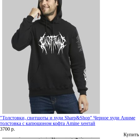
"Толстовки, свитшоты и худи Sharp&Shop" Черное худи Аниме
толстовка с капюшоном кофта Amine хентай
3700 р.
Купить