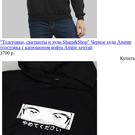
"Толстовки, свитшоты и худи Sharp&Shop" Черное худи Аниме
толстовка с капюшоном кофта Amine хентай
3700 р.
Купить