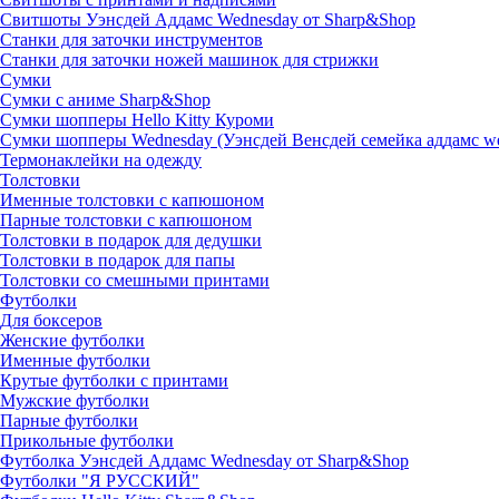
Свитшоты Уэнсдей Аддамс Wednesday от Sharp&Shop
Станки для заточки инструментов
Станки для заточки ножей машинок для стрижки
Сумки
Сумки с аниме Sharp&Shop
Сумки шопперы Hello Kitty Куроми
Сумки шопперы Wednesday (Уэнсдей Венсдей семейка аддамс w
Термонаклейки на одежду
Толстовки
Именные толстовки с капюшоном
Парные толстовки с капюшоном
Толстовки в подарок для дедушки
Толстовки в подарок для папы
Толстовки со смешными принтами
Футболки
Для боксеров
Женские футболки
Именные футболки
Крутые футболки с принтами
Мужские футболки
Парные футболки
Прикольные футболки
Футболка Уэнсдей Аддамс Wednesday от Sharp&Shop
Футболки "Я РУССКИЙ"