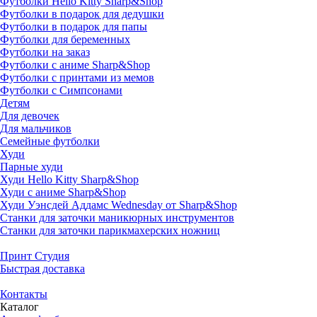
Футболки Hello Kitty Sharp&Shop
Футболки в подарок для дедушки
Футболки в подарок для папы
Футболки для беременных
Футболки на заказ
Футболки с аниме Sharp&Shop
Футболки с принтами из мемов
Футболки с Симпсонами
Детям
Для девочек
Для мальчиков
Семейные футболки
Худи
Парные худи
Худи Hello Kitty Sharp&Shop
Худи с аниме Sharp&Shop
Худи Уэнсдей Аддамс Wednesday от Sharp&Shop
Станки для заточки маникюрных инструментов
Станки для заточки парикмахерских ножниц
Принт Студия
Быстрая доставка
Контакты
Каталог