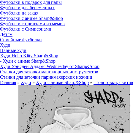
Футболки в подарок для папы
Футболки для беременных
Футболки на заказ
Футболки с аниме Sharp&Shop
Футболки с принтами из мемов
Футболки с Симпсонами
Детям
Семейные футболки
Худи
Парные худи
Худи Hello Kitty Sharp&Shop
- Худи с аниме Sharp&Shop
Худи Уэнсдей Аддамс Wednesday от Sharp&Shop
Станки для заточки маникюрных инструментов
Станки для заточки парикмахерских ножниц
Главная
»
Худи
»
Худи с аниме Sharp&Shop
»
"Толстовки, свитш