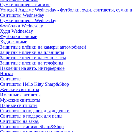
Сумки шопперы с аниме
Уэнсдей Аддамс Wednesday - футболки, худи, свитшоты, сумки
Свитшоты Wednesday
Сумки шопперы Wednesday
Футболки Wednesday
Худи Wednesday
Футболки с аниме
Худи с аниме
Защитные плёнки на камеры автомобилей
Защитные пленки на планшеты
Защитные пленки на смарт часы
Защитные пленки на телефоны
Наклейки на авто, интерьерные
Носки
Свитшоты
Cвитшоты Hello Kitty Sharp&Shop
Женские свитшоты
Именные свитшоты
Мужские свитшоты
Парные свитшоты
Свитшоты в подарок для дедушки
Свитшоты в подарок для папы
Свитшоты на заказ
Свитшоты с аниме Sharp&Shop
Свитшоты с принтами и надписями