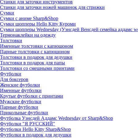
Станки для заточки инструментов
Станки для заточки ножей машинок для стрижки
Сумки
Сумки с аниме Sharp&Shop
Сумки шопперы Hello Kitty Куроми
Сумки шопперы Wednesday (Уэнсдей Венсдей семейка аддамс w
Термонаклейки на одежду
Толстовки
Именные толстовки с капюшоном
Парные толстовки с капюшоном
Толстовки в подарок для дедушки
Толстовки в подарок для папы
Толстовки со смешными принтами
Футболки
Для боксеров
Женские футболки
Именные футболки
Крутые футболки с принтами
Мужские футболки
Парные футболки
Прикольные футболки
Футболка Уэнсдей Аддамс Wednesday от Sharp&Shop
Футболки "Я РУССКИЙ"
Футболки Hello Kitty Sharp&Shop
Футболки в подарок для дедушки