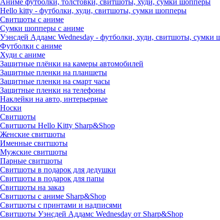
Аниме футболки, толстовки, свитшоты, худи, сумки шопперы
Hello kitty - футболки, худи, свитшоты, сумки шопперы
Свитшоты с аниме
Сумки шопперы с аниме
Уэнсдей Аддамс Wednesday - футболки, худи, свитшоты, сумки
Футболки с аниме
Худи с аниме
Защитные плёнки на камеры автомобилей
Защитные пленки на планшеты
Защитные пленки на смарт часы
Защитные пленки на телефоны
Наклейки на авто, интерьерные
Носки
Свитшоты
Cвитшоты Hello Kitty Sharp&Shop
Женские свитшоты
Именные свитшоты
Мужские свитшоты
Парные свитшоты
Свитшоты в подарок для дедушки
Свитшоты в подарок для папы
Свитшоты на заказ
Свитшоты с аниме Sharp&Shop
Свитшоты с принтами и надписями
Свитшоты Уэнсдей Аддамс Wednesday от Sharp&Shop