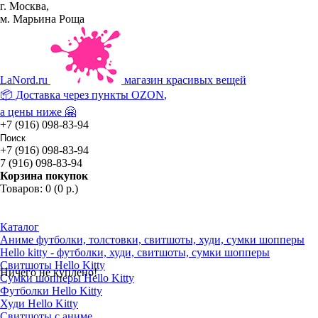
г. Москва,
м. Марьина Роща
La
Nord.ru
магазин красивых вещей
📦 Доставка через пункты
OZON
,
а цены ниже 🤗
+7 (916) 098-83-94
+7 (916) 098-83-94
7 (916) 098-83-94
Корзина покупок
Товаров: 0 (0 р.)
Каталог
Аниме футболки, толстовки, свитшоты, худи, сумки шопперы
Hello kitty - футболки, худи, свитшоты, сумки шопперы
Свитшоты Hello Kitty
Ничего не куплено!
Сумки шопперы Hello Kitty
Футболки Hello Kitty
Худи Hello Kitty
Свитшоты с аниме