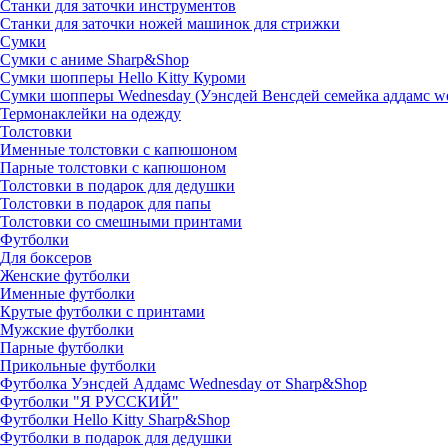
Станки для заточки инструментов
Станки для заточки ножей машинок для стрижки
Сумки
Сумки с аниме Sharp&Shop
Сумки шопперы Hello Kitty Куроми
Сумки шопперы Wednesday (Уэнсдей Венсдей семейка аддамс w
Термонаклейки на одежду
Толстовки
Именные толстовки с капюшоном
Парные толстовки с капюшоном
Толстовки в подарок для дедушки
Толстовки в подарок для папы
Толстовки со смешными принтами
Футболки
Для боксеров
Женские футболки
Именные футболки
Крутые футболки с принтами
Мужские футболки
Парные футболки
Прикольные футболки
Футболка Уэнсдей Аддамс Wednesday от Sharp&Shop
Футболки "Я РУССКИЙ"
Футболки Hello Kitty Sharp&Shop
Футболки в подарок для дедушки