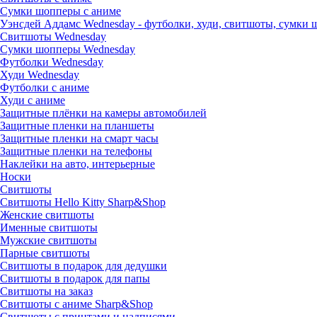
Сумки шопперы с аниме
Уэнсдей Аддамс Wednesday - футболки, худи, свитшоты, сумки
Свитшоты Wednesday
Сумки шопперы Wednesday
Футболки Wednesday
Худи Wednesday
Футболки с аниме
Худи с аниме
Защитные плёнки на камеры автомобилей
Защитные пленки на планшеты
Защитные пленки на смарт часы
Защитные пленки на телефоны
Наклейки на авто, интерьерные
Носки
Свитшоты
Cвитшоты Hello Kitty Sharp&Shop
Женские свитшоты
Именные свитшоты
Мужские свитшоты
Парные свитшоты
Свитшоты в подарок для дедушки
Свитшоты в подарок для папы
Свитшоты на заказ
Свитшоты с аниме Sharp&Shop
Свитшоты с принтами и надписями