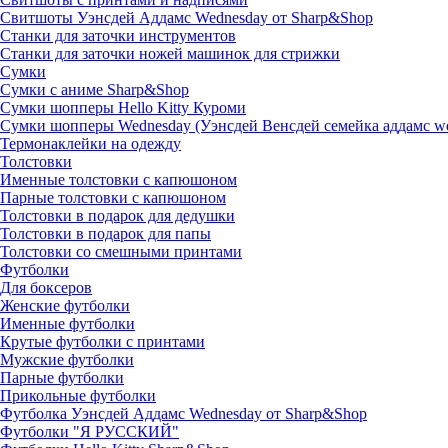
Свитшоты Уэнсдей Аддамс Wednesday от Sharp&Shop
Станки для заточки инструментов
Станки для заточки ножей машинок для стрижки
Сумки
Сумки с аниме Sharp&Shop
Сумки шопперы Hello Kitty Куроми
Сумки шопперы Wednesday (Уэнсдей Венсдей семейка аддамс w
Термонаклейки на одежду
Толстовки
Именные толстовки с капюшоном
Парные толстовки с капюшоном
Толстовки в подарок для дедушки
Толстовки в подарок для папы
Толстовки со смешными принтами
Футболки
Для боксеров
Женские футболки
Именные футболки
Крутые футболки с принтами
Мужские футболки
Парные футболки
Прикольные футболки
Футболка Уэнсдей Аддамс Wednesday от Sharp&Shop
Футболки "Я РУССКИЙ"