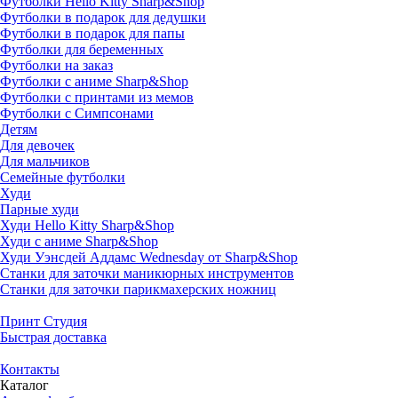
Футболки Hello Kitty Sharp&Shop
Футболки в подарок для дедушки
Футболки в подарок для папы
Футболки для беременных
Футболки на заказ
Футболки с аниме Sharp&Shop
Футболки с принтами из мемов
Футболки с Симпсонами
Детям
Для девочек
Для мальчиков
Семейные футболки
Худи
Парные худи
Худи Hello Kitty Sharp&Shop
Худи с аниме Sharp&Shop
Худи Уэнсдей Аддамс Wednesday от Sharp&Shop
Станки для заточки маникюрных инструментов
Станки для заточки парикмахерских ножниц
Принт Студия
Быстрая доставка
Контакты
Каталог