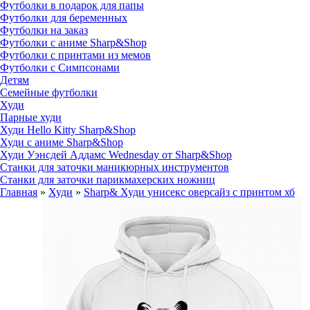
Футболки в подарок для папы
Футболки для беременных
Футболки на заказ
Футболки с аниме Sharp&Shop
Футболки с принтами из мемов
Футболки с Симпсонами
Детям
Семейные футболки
Худи
Парные худи
Худи Hello Kitty Sharp&Shop
Худи с аниме Sharp&Shop
Худи Уэнсдей Аддамс Wednesday от Sharp&Shop
Станки для заточки маникюрных инструментов
Станки для заточки парикмахерских ножниц
Главная
»
Худи
»
Sharp& Худи унисекс оверсайз с принтом хб