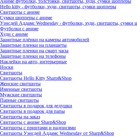
Аниме футболки, толстовки, свитшоты, худи, сумки шопперы
Hello kitty - футболки, худи, свитшоты, сумки шопперы
Свитшоты с аниме
Сумки шопперы с аниме
Уэнсдей Аддамс Wednesday - футболки, худи, свитшоты, сумки
Футболки с аниме
Худи с аниме
Защитные плёнки на камеры автомобилей
Защитные пленки на планшеты
Защитные пленки на смарт часы
Защитные пленки на телефоны
Наклейки на авто, интерьерные
Носки
Свитшоты
Cвитшоты Hello Kitty Sharp&Shop
Женские свитшоты
Именные свитшоты
Мужские свитшоты
Парные свитшоты
Свитшоты в подарок для дедушки
Свитшоты в подарок для папы
Свитшоты на заказ
Свитшоты с аниме Sharp&Shop
Свитшоты с принтами и надписями
Свитшоты Уэнсдей Аддамс Wednesday от Sharp&Shop