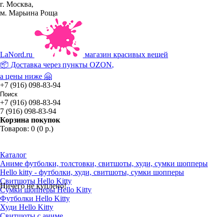
г. Москва,
м. Марьина Роща
La
Nord.ru
магазин красивых вещей
📦 Доставка через пункты
OZON
,
а цены ниже 🤗
+7 (916) 098-83-94
+7 (916) 098-83-94
7 (916) 098-83-94
Корзина покупок
Товаров: 0 (0 р.)
Каталог
Аниме футболки, толстовки, свитшоты, худи, сумки шопперы
Hello kitty - футболки, худи, свитшоты, сумки шопперы
Свитшоты Hello Kitty
Ничего не куплено!
Сумки шопперы Hello Kitty
Футболки Hello Kitty
Худи Hello Kitty
Свитшоты с аниме