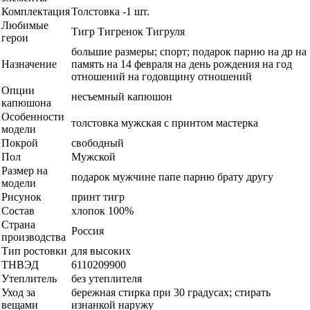
Комплектация
Толстовка -1 шт.
Любимые
Тигр Тигренок Тигруля
герои
большие размеры; спорт; подарок парню на др на
Назначение
память на 14 февраля на день рождения на год
отношений на годовщину отношений
Опции
несъемный капюшон
капюшона
Особенности
толстовка мужская с принтом мастерка
модели
Покрой
свободный
Пол
Мужской
Размер на
подарок мужчине папе парню брату другу
модели
Рисунок
принт тигр
Состав
хлопок 100%
Страна
Россия
производства
Тип ростовки
для высоких
ТНВЭД
6110209900
Утеплитель
без утеплителя
Уход за
бережная стирка при 30 градусах; стирать
вещами
изнанкой наружу