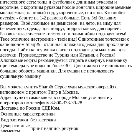
интересного есть: топы и футболки с длинным рукавом и
короткие, с коротким рукавом hoodie лонгслив широкие мемные
молодежная, на новый год, укороченные, свитшот. Кто любит
oversize - берите на 1-2 размера больше. Есть 3xl больших
размеров. Твоё любимое на демисезон, на лето, на зиму для
беременных, одежда для подруг, подростковые, для парней.
Базовые классические толстовки и олимпийки подходят всем!
Твое отличное настроение - твой вид! Однотонные толстовки с
капюшоном Sharp& - отличная пляжная одежда для прохладной
погоды. Пайта кенгурушка свитер подходит для мальчика для
девочки. Производство не Турция или Италия, а Россия!
Хлопковые кофты рекомендуется стирать вывернув наизнанку
при температуре воды не более 30°. Для отжима не использовать
большие обороты машинки. Для сушки не использовать
сушильную машину.
Вы можете купить Sharp& Серое худи мужское оверсайз с
капюшоном с принтом Тигр в Москве.
Адрес пункта самовывоза в городе Москве уточняйте у
операторов по телефону 8-800-333-39-28
Доставка по России СДЕКом.
Основные характеристики
Вид застежки
без застежки
Декоративные
принт надпись рисунок
элементы