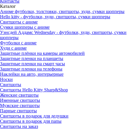
Контакты
Каталог
Аниме футболки, толстовки, свитшоты, худи, сумки шопперы
Hello kitty - футболки, худи, свитшоты, сумки шопперы
Свитшоты с аниме
Сумки шопперы с аниме
Уэнсдей Аддамс Wednesday - футболки, худи, свитшоты, сумки
шопперы
Футболки с аниме
Худи с аниме
Защитные плёнки на камеры автомобилей
Защитные пленки на планшеты
Защитные пленки на смарт часы
Защитные пленки на телефоны
Наклейки на авто, интерьерные
Носки
Свитшоты
Cвитшоты Hello Kitty Sharp&Shop
Женские свитшоты
Именные свитшоты
Мужские свитшоты
Парные свитшоты
Свитшоты в подарок для дедушки
Свитшоты в подарок для папы
Свитшоты на заказ