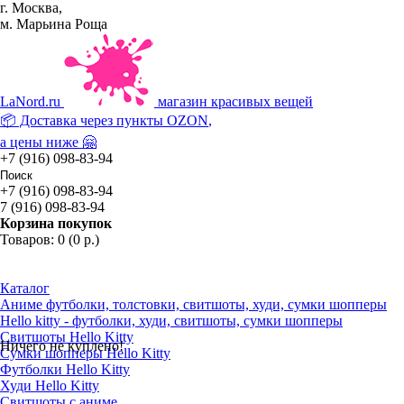
г. Москва,
м. Марьина Роща
La
Nord.ru
магазин красивых вещей
📦 Доставка через пункты
OZON
,
а цены ниже 🤗
+7 (916) 098-83-94
+7 (916) 098-83-94
7 (916) 098-83-94
Корзина покупок
Товаров: 0 (0 р.)
Каталог
Аниме футболки, толстовки, свитшоты, худи, сумки шопперы
Hello kitty - футболки, худи, свитшоты, сумки шопперы
Свитшоты Hello Kitty
Ничего не куплено!
Сумки шопперы Hello Kitty
Футболки Hello Kitty
Худи Hello Kitty
Свитшоты с аниме