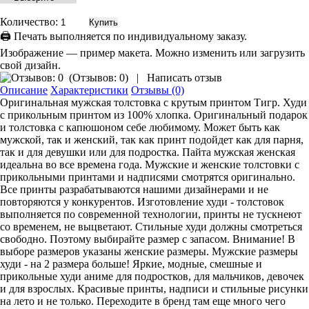
Количество:
🖨 Печать выполняется по индивидуальному заказу.
Изображение — пример макета. Можно изменить или загрузить
свой дизайн.
(
Отзывов: 0
)
|
Написать отзыв
Описание
Характеристики
Отзывы (0)
Оригинальная мужская толстовка с крутым принтом Тигр. Худи
с прикольным принтом из 100% хлопка. Оригинальный подарок
и толстовка с капюшоном себе любимому. Может быть как
мужской, так и женский, так как принт подойдет как для парня,
так и для девушки или для подростка. Пайта мужская женская
идеальна во все времена года. Мужские и женские толстовки с
прикольными принтами и надписями смотрятся оригинально.
Все принты разрабатываются нашими дизайнерами и не
повторяются у конкурентов. Изготовление худи - толстовок
выполняется по современной технологии, принты не тускнеют
со временем, не выцветают. Стильные худи должны смотреться
свободно. Поэтому выбирайте размер с запасом. Внимание! В
выборе размеров указаны женские размеры. Мужские размеры
худи - на 2 размера больше! Яркие, модные, смешные и
прикольные худи аниме для подростков, для мальчиков, девочек
и для взрослых. Красивые принты, надписи и стильные рисунки
на лето и не только. Переходите в бренд там еще много чего