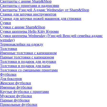
Свитшоты с аниме Sharp&Shop
Свитшоты с принтами и надписями
Свитшоты Уэнсдей Аддамс Wednesday от Sharp&Shop
Станки для заточки инструментов
Станки для заточки ножей машинок для стрижки
Сумки
Сумки с аниме Sharp&Shop
Сумки шопперы Hello Kitty Куроми
Сумки шопперы Wednesday (Уэнсдей Венсдей семейка аддамс
wensday)
Термонаклейки на одежду
Толстовки
Именные толстовки с капюшоном
Парные толстовки с капюшоном
Толстовки в подарок для дедушки
Толстовки в подарок для папы
Толстовки со смешными принтами
Футболки
Для боксеров
Женские футболки
Именные футболки
Крутые футболки с принтами
Мужские футболки
Парные футболки
Прикольные футболки