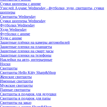
Сумки шопперы с аниме
Уэнсдей Аддамс Wednesday - футболки, худи, свитшоты, сумки
шопперы
Свитшоты Wednesday
Сумки шопперы Wednesday
Футболки Wednesday
Худи Wednesday
Футболки с аниме
Худи с аниме
Защитные плёнки на камеры автомобилей
Защитные пленки на планшеты
Защитные пленки на смарт часы
Защитные пленки на телефоны
Наклейки на авто, интерьерные
Носки
Свитшоты
Cвитшоты Hello Kitty Sharp&Shop
Женские свитшоты
Именные свитшоты
Мужские свитшоты
Парные свитшоты
Свитшоты в подарок для дедушки
Свитшоты в подарок для папы
Свитшоты на заказ
Свитшоты с аниме Sharp&Shop