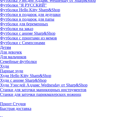
Футболка Уэнсдей Аддамс Wednesday от Sharp&Shop
Футболки "Я РУССКИЙ"
Футболки Hello Kitty Sharp&Shop
Футболки в подарок для дедушки
Футболки в подарок для папы
Футболки для беременных
Футболки на заказ
Футболки с аниме Sharp&Shop
Футболки с принтами из мемов
Футболки с Симпсонами
Детям
Для девочек
Для мальчиков
Семейные футболки
Худи
Парные худи
Худи Hello Kitty Sharp&Shop
Худи с аниме Sharp&Shop
Худи Уэнсдей Аддамс Wednesday от Sharp&Shop
Станки для заточки маникюрных инструментов
Станки для заточки парикмахерских ножниц
Принт Студия
Быстрая доставка