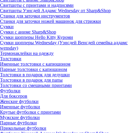
Свитшоты с принтами и надписями
Свитшоты Уэнсдей Аддамс Wednesday от Sharp&Shop
Станки для заточки инструментов
Станки для заточки ножей машинок для стрижки
Сумки
Сумки с аниме Sharp&Shop
Сумки шопперы Hello Kitty Куроми
Сумки шопперы Wednesday (Уэнсдей Венсдей семейка аддамс
wensday)
Термонаклейки на одежду
Толстовки
Именные толстовки с капюшоном
Парные толстовки с капюшоном
Толстовки в подарок для дедушки
Толстовки в подарок для папы
Толстовки со смешными принтами
Футболки
Для боксеров
Женские футболки
Именные футболки
Крутые футболки с принтами
Мужские футболки
Парные футболки
Прикольные футболки