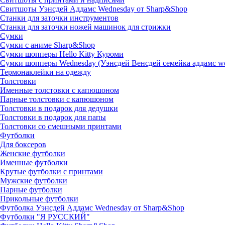
Свитшоты Уэнсдей Аддамс Wednesday от Sharp&Shop
Станки для заточки инструментов
Станки для заточки ножей машинок для стрижки
Сумки
Сумки с аниме Sharp&Shop
Сумки шопперы Hello Kitty Куроми
Сумки шопперы Wednesday (Уэнсдей Венсдей семейка аддамс w
Термонаклейки на одежду
Толстовки
Именные толстовки с капюшоном
Парные толстовки с капюшоном
Толстовки в подарок для дедушки
Толстовки в подарок для папы
Толстовки со смешными принтами
Футболки
Для боксеров
Женские футболки
Именные футболки
Крутые футболки с принтами
Мужские футболки
Парные футболки
Прикольные футболки
Футболка Уэнсдей Аддамс Wednesday от Sharp&Shop
Футболки "Я РУССКИЙ"