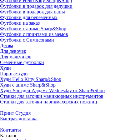
Футболки Hello Kitty Sharp&Shop
Футболки в подарок для дедушки
Футболки в подарок для папы
Футболки для беременных
Футболки на заказ
Футболки с аниме Sharp&Shop
Футболки с принтами из мемов
Футболки с Симпсонами
Детям
Для девочек
Для мальчиков
Семейные футболки
Худи
Парные худи
Худи Hello Kitty Sharp&Shop
Худи с аниме Sharp&Shop
Худи Уэнсдей Аддамс Wednesday от Sharp&Shop
Станки для заточки маникюрных инструментов
Станки для заточки парикмахерских ножниц
Принт Студия
Быстрая доставка
Контакты
Каталог