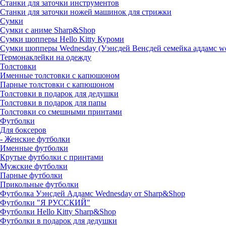
Станки для заточки инструментов
Станки для заточки ножей машинок для стрижки
Сумки
Сумки с аниме Sharp&Shop
Сумки шопперы Hello Kitty Куроми
Сумки шопперы Wednesday (Уэнсдей Венсдей семейка аддамс w
Термонаклейки на одежду
Толстовки
Именные толстовки с капюшоном
Парные толстовки с капюшоном
Толстовки в подарок для дедушки
Толстовки в подарок для папы
Толстовки со смешными принтами
Футболки
Для боксеров
- Женские футболки
Именные футболки
Крутые футболки с принтами
Мужские футболки
Парные футболки
Прикольные футболки
Футболка Уэнсдей Аддамс Wednesday от Sharp&Shop
Футболки "Я РУССКИЙ"
Футболки Hello Kitty Sharp&Shop
Футболки в подарок для дедушки