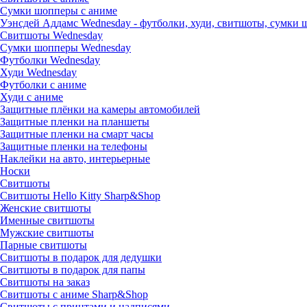
Сумки шопперы с аниме
Уэнсдей Аддамс Wednesday - футболки, худи, свитшоты, сумки
Свитшоты Wednesday
Сумки шопперы Wednesday
Футболки Wednesday
Худи Wednesday
Футболки с аниме
Худи с аниме
Защитные плёнки на камеры автомобилей
Защитные пленки на планшеты
Защитные пленки на смарт часы
Защитные пленки на телефоны
Наклейки на авто, интерьерные
Носки
Свитшоты
Cвитшоты Hello Kitty Sharp&Shop
Женские свитшоты
Именные свитшоты
Мужские свитшоты
Парные свитшоты
Свитшоты в подарок для дедушки
Свитшоты в подарок для папы
Свитшоты на заказ
Свитшоты с аниме Sharp&Shop
Свитшоты с принтами и надписями