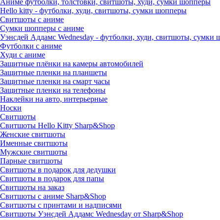
Аниме футболки, толстовки, свитшоты, худи, сумки шопперы
Hello kitty - футболки, худи, свитшоты, сумки шопперы
Свитшоты с аниме
Сумки шопперы с аниме
Уэнсдей Аддамс Wednesday - футболки, худи, свитшоты, сумки
Футболки с аниме
Худи с аниме
Защитные плёнки на камеры автомобилей
Защитные пленки на планшеты
Защитные пленки на смарт часы
Защитные пленки на телефоны
Наклейки на авто, интерьерные
Носки
Свитшоты
Cвитшоты Hello Kitty Sharp&Shop
Женские свитшоты
Именные свитшоты
Мужские свитшоты
Парные свитшоты
Свитшоты в подарок для дедушки
Свитшоты в подарок для папы
Свитшоты на заказ
Свитшоты с аниме Sharp&Shop
Свитшоты с принтами и надписями
Свитшоты Уэнсдей Аддамс Wednesday от Sharp&Shop