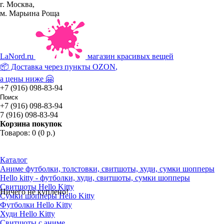
г. Москва,
м. Марьина Роща
La
Nord.ru
магазин красивых вещей
📦 Доставка через пункты
OZON
,
а цены ниже 🤗
+7 (916) 098-83-94
+7 (916) 098-83-94
7 (916) 098-83-94
Корзина покупок
Товаров: 0 (0 р.)
Каталог
Аниме футболки, толстовки, свитшоты, худи, сумки шопперы
Hello kitty - футболки, худи, свитшоты, сумки шопперы
Свитшоты Hello Kitty
Ничего не куплено!
Сумки шопперы Hello Kitty
Футболки Hello Kitty
Худи Hello Kitty
Свитшоты с аниме