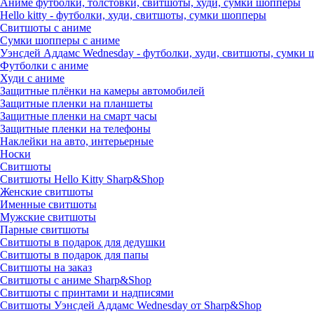
Аниме футболки, толстовки, свитшоты, худи, сумки шопперы
Hello kitty - футболки, худи, свитшоты, сумки шопперы
Свитшоты с аниме
Сумки шопперы с аниме
Уэнсдей Аддамс Wednesday - футболки, худи, свитшоты, сумки
Футболки с аниме
Худи с аниме
Защитные плёнки на камеры автомобилей
Защитные пленки на планшеты
Защитные пленки на смарт часы
Защитные пленки на телефоны
Наклейки на авто, интерьерные
Носки
Свитшоты
Cвитшоты Hello Kitty Sharp&Shop
Женские свитшоты
Именные свитшоты
Мужские свитшоты
Парные свитшоты
Свитшоты в подарок для дедушки
Свитшоты в подарок для папы
Свитшоты на заказ
Свитшоты с аниме Sharp&Shop
Свитшоты с принтами и надписями
Свитшоты Уэнсдей Аддамс Wednesday от Sharp&Shop