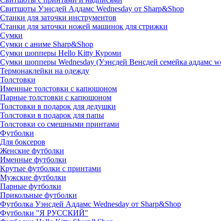
Свитшоты Уэнсдей Аддамс Wednesday от Sharp&Shop
Станки для заточки инструментов
Станки для заточки ножей машинок для стрижки
Сумки
Сумки с аниме Sharp&Shop
Сумки шопперы Hello Kitty Куроми
Сумки шопперы Wednesday (Уэнсдей Венсдей семейка аддамс w
Термонаклейки на одежду
Толстовки
Именные толстовки с капюшоном
Парные толстовки с капюшоном
Толстовки в подарок для дедушки
Толстовки в подарок для папы
Толстовки со смешными принтами
Футболки
Для боксеров
Женские футболки
Именные футболки
Крутые футболки с принтами
Мужские футболки
Парные футболки
Прикольные футболки
Футболка Уэнсдей Аддамс Wednesday от Sharp&Shop
Футболки "Я РУССКИЙ"