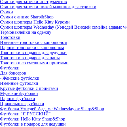
Станки для заточки инструментов
Станки для заточки ножей машинок для стрижки
Сумки
Сумки с аниме Sharp&Shop
Сумки шопперы Hello Kitty Куроми
Сумки шопперы Wednesday (Уэнсдей Венсдей семейка аддамс w
Термонаклейки на одежду
Толстовки
Именные толстовки с капюшоном
Парные толстовки с капюшоном
Толстовки в подарок для дедушки
Толстовки в подарок для папы
Толстовки со смешными принтами
Футболки
Для боксеров
- Женские футболки
Именные футболки
Крутые футболки с принтами
Мужские футболки
Парные футболки
Прикольные футболки
Футболка Уэнсдей Аддамс Wednesday от Sharp&Shop
Футболки "Я РУССКИЙ"
Футболки Hello Kitty Sharp&Shop
Футболки в подарок для дедушки