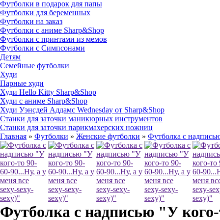
Футболки в подарок для папы
Футболки для беременных
Футболки на заказ
Футболки с аниме Sharp&Shop
Футболки с принтами из мемов
Футболки с Симпсонами
Детям
Семейные футболки
Худи
Парные худи
Худи Hello Kitty Sharp&Shop
Худи с аниме Sharp&Shop
Худи Уэнсдей Аддамс Wednesday от Sharp&Shop
Станки для заточки маникюрных инструментов
Станки для заточки парикмахерских ножниц
Главная
»
Футболки
»
Женские футболки
»
Футболка с надписью "
Футболка с надписью "У кого-то