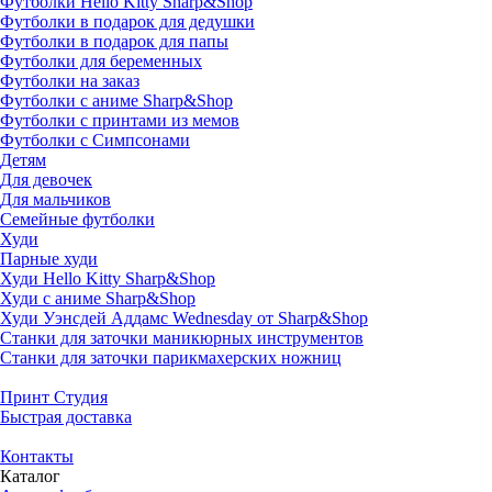
Футболки Hello Kitty Sharp&Shop
Футболки в подарок для дедушки
Футболки в подарок для папы
Футболки для беременных
Футболки на заказ
Футболки с аниме Sharp&Shop
Футболки с принтами из мемов
Футболки с Симпсонами
Детям
Для девочек
Для мальчиков
Семейные футболки
Худи
Парные худи
Худи Hello Kitty Sharp&Shop
Худи с аниме Sharp&Shop
Худи Уэнсдей Аддамс Wednesday от Sharp&Shop
Станки для заточки маникюрных инструментов
Станки для заточки парикмахерских ножниц
Принт Студия
Быстрая доставка
Контакты
Каталог