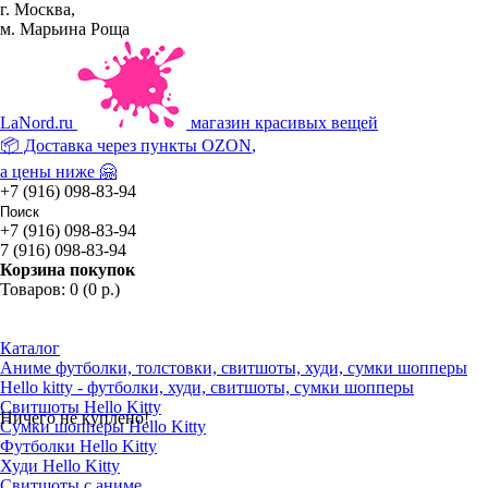
г. Москва,
м. Марьина Роща
La
Nord.ru
магазин красивых вещей
📦 Доставка через пункты
OZON
,
а цены ниже 🤗
+7 (916) 098-83-94
+7 (916) 098-83-94
7 (916) 098-83-94
Корзина покупок
Товаров: 0 (0 р.)
Каталог
Аниме футболки, толстовки, свитшоты, худи, сумки шопперы
Hello kitty - футболки, худи, свитшоты, сумки шопперы
Свитшоты Hello Kitty
Ничего не куплено!
Сумки шопперы Hello Kitty
Футболки Hello Kitty
Худи Hello Kitty
Свитшоты с аниме