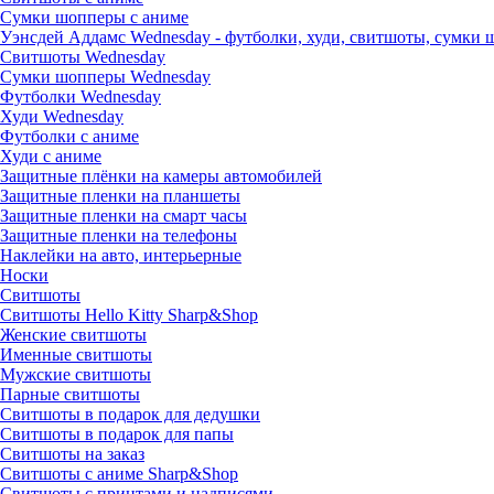
Сумки шопперы с аниме
Уэнсдей Аддамс Wednesday - футболки, худи, свитшоты, сумки
Свитшоты Wednesday
Сумки шопперы Wednesday
Футболки Wednesday
Худи Wednesday
Футболки с аниме
Худи с аниме
Защитные плёнки на камеры автомобилей
Защитные пленки на планшеты
Защитные пленки на смарт часы
Защитные пленки на телефоны
Наклейки на авто, интерьерные
Носки
Свитшоты
Cвитшоты Hello Kitty Sharp&Shop
Женские свитшоты
Именные свитшоты
Мужские свитшоты
Парные свитшоты
Свитшоты в подарок для дедушки
Свитшоты в подарок для папы
Свитшоты на заказ
Свитшоты с аниме Sharp&Shop
Свитшоты с принтами и надписями