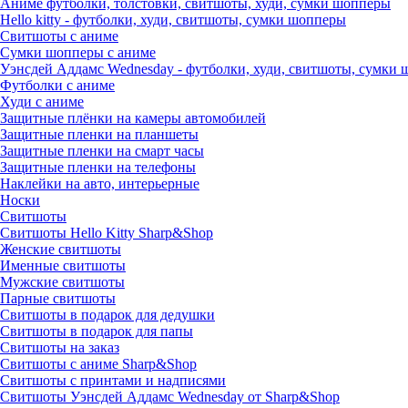
Аниме футболки, толстовки, свитшоты, худи, сумки шопперы
Hello kitty - футболки, худи, свитшоты, сумки шопперы
Свитшоты с аниме
Сумки шопперы с аниме
Уэнсдей Аддамс Wednesday - футболки, худи, свитшоты, сумки
Футболки с аниме
Худи с аниме
Защитные плёнки на камеры автомобилей
Защитные пленки на планшеты
Защитные пленки на смарт часы
Защитные пленки на телефоны
Наклейки на авто, интерьерные
Носки
Свитшоты
Cвитшоты Hello Kitty Sharp&Shop
Женские свитшоты
Именные свитшоты
Мужские свитшоты
Парные свитшоты
Свитшоты в подарок для дедушки
Свитшоты в подарок для папы
Свитшоты на заказ
Свитшоты с аниме Sharp&Shop
Свитшоты с принтами и надписями
Свитшоты Уэнсдей Аддамс Wednesday от Sharp&Shop