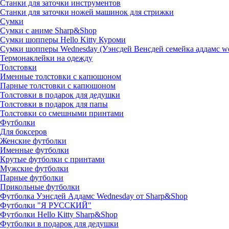
Станки для заточки инструментов
Станки для заточки ножей машинок для стрижки
Сумки
Сумки с аниме Sharp&Shop
Сумки шопперы Hello Kitty Куроми
Сумки шопперы Wednesday (Уэнсдей Венсдей семейка аддамс w
Термонаклейки на одежду
Толстовки
Именные толстовки с капюшоном
Парные толстовки с капюшоном
Толстовки в подарок для дедушки
Толстовки в подарок для папы
Толстовки со смешными принтами
Футболки
Для боксеров
Женские футболки
Именные футболки
Крутые футболки с принтами
Мужские футболки
Парные футболки
Прикольные футболки
Футболка Уэнсдей Аддамс Wednesday от Sharp&Shop
Футболки "Я РУССКИЙ"
Футболки Hello Kitty Sharp&Shop
Футболки в подарок для дедушки