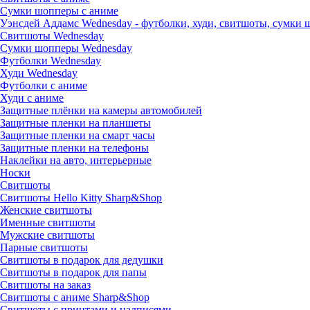
Сумки шопперы с аниме
Уэнсдей Аддамс Wednesday - футболки, худи, свитшоты, сумки
Свитшоты Wednesday
Сумки шопперы Wednesday
Футболки Wednesday
Худи Wednesday
Футболки с аниме
Худи с аниме
Защитные плёнки на камеры автомобилей
Защитные пленки на планшеты
Защитные пленки на смарт часы
Защитные пленки на телефоны
Наклейки на авто, интерьерные
Носки
Свитшоты
Cвитшоты Hello Kitty Sharp&Shop
Женские свитшоты
Именные свитшоты
Мужские свитшоты
Парные свитшоты
Свитшоты в подарок для дедушки
Свитшоты в подарок для папы
Свитшоты на заказ
Свитшоты с аниме Sharp&Shop
Свитшоты с принтами и надписями