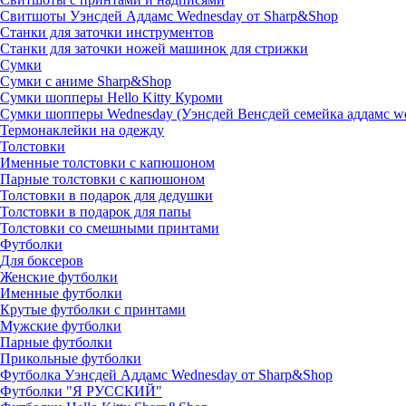
Свитшоты Уэнсдей Аддамс Wednesday от Sharp&Shop
Станки для заточки инструментов
Станки для заточки ножей машинок для стрижки
Сумки
Сумки с аниме Sharp&Shop
Сумки шопперы Hello Kitty Куроми
Сумки шопперы Wednesday (Уэнсдей Венсдей семейка аддамс w
Термонаклейки на одежду
Толстовки
Именные толстовки с капюшоном
Парные толстовки с капюшоном
Толстовки в подарок для дедушки
Толстовки в подарок для папы
Толстовки со смешными принтами
Футболки
Для боксеров
Женские футболки
Именные футболки
Крутые футболки с принтами
Мужские футболки
Парные футболки
Прикольные футболки
Футболка Уэнсдей Аддамс Wednesday от Sharp&Shop
Футболки "Я РУССКИЙ"