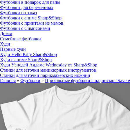
Футболки в подарок для папы
Футболки для беременных
Футболки на заказ
Футболки с аниме Sharp&Shop
Футболки с принтами из мемов
Футболки с Симпсонами
Детям
Семейные футболки
Худи
Парные худи
Худи Hello Kitty Sharp&Shop
Худи с аниме Sharp&Shop
Худи Уэнсдей Аддамс Wednesday от Sharp&Shop
Станки для заточки маникюрных инструментов
Станки для заточки парикмахерских ножниц
Главная
»
Футболки
»
Прикольные футболки с надписью "Save wat