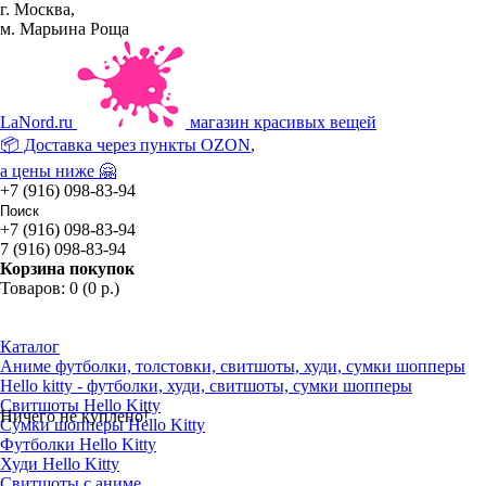
г. Москва,
м. Марьина Роща
La
Nord.ru
магазин красивых вещей
📦 Доставка через пункты
OZON
,
а цены ниже 🤗
+7 (916) 098-83-94
+7 (916) 098-83-94
7 (916) 098-83-94
Корзина покупок
Товаров: 0 (0 р.)
Каталог
Аниме футболки, толстовки, свитшоты, худи, сумки шопперы
Hello kitty - футболки, худи, свитшоты, сумки шопперы
Свитшоты Hello Kitty
Ничего не куплено!
Сумки шопперы Hello Kitty
Футболки Hello Kitty
Худи Hello Kitty
Свитшоты с аниме