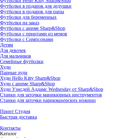
Футболки Hello Kitty Sharp&Shop
Футболки в подарок для дедушки
Футболки в подарок для папы
Футболки для беременных
Футболки на заказ
Футболки с аниме Sharp&Shop
Футболки с принтами из мемов
Футболки с Симпсонами
Детям
Для девочек
Для мальчиков
Семейные футболки
Худи
Парные худи
Худи Hello Kitty Sharp&Shop
Худи с аниме Sharp&Shop
Худи Уэнсдей Аддамс Wednesday от Sharp&Shop
Станки для заточки маникюрных инструментов
Станки для заточки парикмахерских ножниц
Принт Студия
Быстрая доставка
Контакты
Каталог