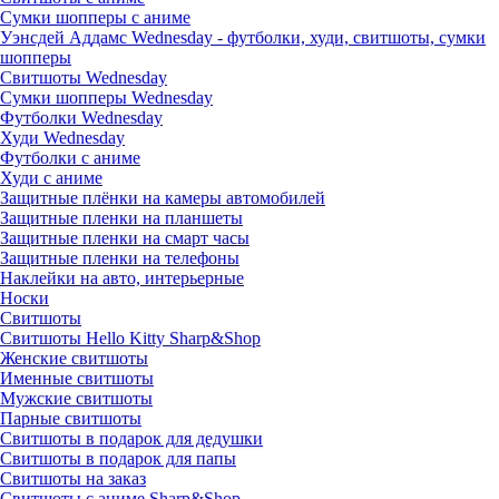
Сумки шопперы с аниме
Уэнсдей Аддамс Wednesday - футболки, худи, свитшоты, сумки
шопперы
Свитшоты Wednesday
Сумки шопперы Wednesday
Футболки Wednesday
Худи Wednesday
Футболки с аниме
Худи с аниме
Защитные плёнки на камеры автомобилей
Защитные пленки на планшеты
Защитные пленки на смарт часы
Защитные пленки на телефоны
Наклейки на авто, интерьерные
Носки
Свитшоты
Cвитшоты Hello Kitty Sharp&Shop
Женские свитшоты
Именные свитшоты
Мужские свитшоты
Парные свитшоты
Свитшоты в подарок для дедушки
Свитшоты в подарок для папы
Свитшоты на заказ
Свитшоты с аниме Sharp&Shop