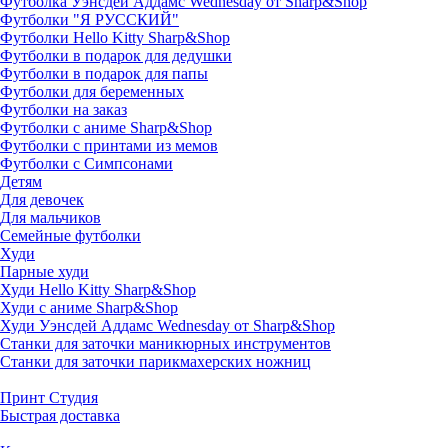
Футболка Уэнсдей Аддамс Wednesday от Sharp&Shop
Футболки "Я РУССКИЙ"
Футболки Hello Kitty Sharp&Shop
Футболки в подарок для дедушки
Футболки в подарок для папы
Футболки для беременных
Футболки на заказ
Футболки с аниме Sharp&Shop
Футболки с принтами из мемов
Футболки с Симпсонами
Детям
Для девочек
Для мальчиков
Семейные футболки
Худи
Парные худи
Худи Hello Kitty Sharp&Shop
Худи с аниме Sharp&Shop
Худи Уэнсдей Аддамс Wednesday от Sharp&Shop
Станки для заточки маникюрных инструментов
Станки для заточки парикмахерских ножниц
Принт Студия
Быстрая доставка