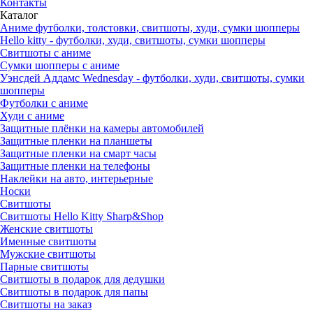
Контакты
Каталог
Аниме футболки, толстовки, свитшоты, худи, сумки шопперы
Hello kitty - футболки, худи, свитшоты, сумки шопперы
Свитшоты с аниме
Сумки шопперы с аниме
Уэнсдей Аддамс Wednesday - футболки, худи, свитшоты, сумки
шопперы
Футболки с аниме
Худи с аниме
Защитные плёнки на камеры автомобилей
Защитные пленки на планшеты
Защитные пленки на смарт часы
Защитные пленки на телефоны
Наклейки на авто, интерьерные
Носки
Свитшоты
Cвитшоты Hello Kitty Sharp&Shop
Женские свитшоты
Именные свитшоты
Мужские свитшоты
Парные свитшоты
Свитшоты в подарок для дедушки
Свитшоты в подарок для папы
Свитшоты на заказ