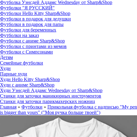
Футболка Уэнсдей Аддамс Wednesday от Sharp&Shop
Футболки "Я РУССКИЙ"
Футболки Hello Kitty Sharp&Shop
Футболки в подарок для дедушки
Футболки в подарок для папы
Футболки для беременных
Футболки на заказ
Футболки с аниме Sharp&Shop
Футболки с принтами из мемов
Футболки с Симпсонами
Детям
Семейные футболки
Худи
Парные худи
Худи Hello Kitty Sharp&Shop
Худи с аниме Sharp&Shop
Худи Уэнсдей Аддамс Wednesday от Sharp&Shop
Станки для заточки маникюрных инструментов
Станки для заточки парикмахерских ножниц
Главная
»
Футболки
»
Прикольная футболка с надписью "My pen
is bigger than yours" ("Моя ручка больше твоей")