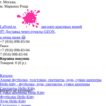
г. Москва,
м. Марьина Роща
La
Nord.ru
магазин красивых вещей
📦 Доставка через пункты
OZON
,
а цены ниже 🤗
+7 (916) 098-83-94
+7 (916) 098-83-94
7 (916) 098-83-94
Корзина покупок
Товаров: 0 (0 р.)
Каталог
Аниме футболки, толстовки, свитшоты, худи, сумки шопперы
Hello kitty - футболки, худи, свитшоты, сумки шопперы
Свитшоты Hello Kitty
Ничего не куплено!
Сумки шопперы Hello Kitty
Футболки Hello Kitty
Худи Hello Kitty
Свитшоты с аниме