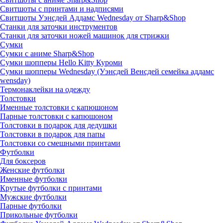
Свитшоты с принтами и надписями
Свитшоты Уэнсдей Аддамс Wednesday от Sharp&Shop
Станки для заточки инструментов
Станки для заточки ножей машинок для стрижки
Сумки
Сумки с аниме Sharp&Shop
Сумки шопперы Hello Kitty Куроми
Сумки шопперы Wednesday (Уэнсдей Венсдей семейка аддамс
wensday)
Термонаклейки на одежду
Толстовки
Именные толстовки с капюшоном
Парные толстовки с капюшоном
Толстовки в подарок для дедушки
Толстовки в подарок для папы
Толстовки со смешными принтами
Футболки
Для боксеров
Женские футболки
Именные футболки
Крутые футболки с принтами
Мужские футболки
Парные футболки
Прикольные футболки