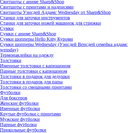
Свитшоты с аниме Sharp&Shop
Свитшоты с принтами и надписями
Свитшоты Уэнсдей Аддамс Wednesday от Sharp&Shop
Станки для заточки инструментов
Станки для заточки ножей машинок для стрижки
Сумки
Сумки с аниме Sharp&Shop
Сумки шопперы Hello Kitty Куроми
Сумки шопперы Wednesday (Уэнсдей Венсдей семейка аддамс
wensday)
Термонаклейки на одежду
Толстовки
Именные толстовки с капюшоном
Парные толстовки с капюшоном
Толстовки в подарок для дедушки
Толстовки в подарок для папы
Толстовки со смешными принтами
Футболки
Для боксеров
Женские футболки
Именные футболки
Крутые футболки с принтами
Мужские футболки
Парные футболки
Прикольные футболки