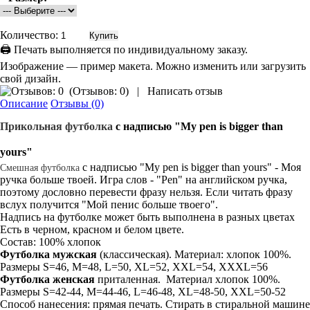
Количество:
🖨 Печать выполняется по индивидуальному заказу.
Изображение — пример макета. Можно изменить или загрузить
свой дизайн.
(
Отзывов: 0
)
|
Написать отзыв
Описание
Отзывы (0)
Прикольная
футболка
с надписью
"My pen is bigger than
yours"
с надписью "My pen is bigger than yours" - Моя
Смешная футболка
ручка больше твоей. Игра слов - "Pen" на английском ручка,
поэтому дословно перевести фразу нельзя. Если читать фразу
вслух получится "Мой пенис больше твоего".
Надпись на футболке может быть выполнена в разных цветах
Есть в черном, красном и белом цвете.
Состав: 100% хлопок
Футболка мужская
(классическая). Материал: хлопок 100%.
Размеры S=46, M=48, L=50, XL=52, XXL=54, XXXL=56
Футболка женская
приталенная. Материал хлопок 100%.
Размеры S=42-44, M=44-46, L=46-48, XL=48-50, XXL=50-52
Способ нанесения: прямая печать. Стирать в стиральной машине