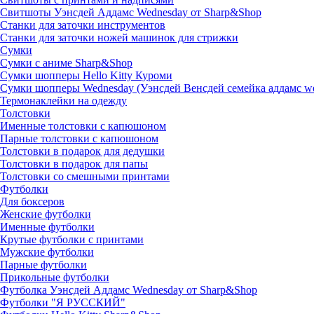
Свитшоты Уэнсдей Аддамс Wednesday от Sharp&Shop
Станки для заточки инструментов
Станки для заточки ножей машинок для стрижки
Сумки
Сумки с аниме Sharp&Shop
Сумки шопперы Hello Kitty Куроми
Сумки шопперы Wednesday (Уэнсдей Венсдей семейка аддамс w
Термонаклейки на одежду
Толстовки
Именные толстовки с капюшоном
Парные толстовки с капюшоном
Толстовки в подарок для дедушки
Толстовки в подарок для папы
Толстовки со смешными принтами
Футболки
Для боксеров
Женские футболки
Именные футболки
Крутые футболки с принтами
Мужские футболки
Парные футболки
Прикольные футболки
Футболка Уэнсдей Аддамс Wednesday от Sharp&Shop
Футболки "Я РУССКИЙ"