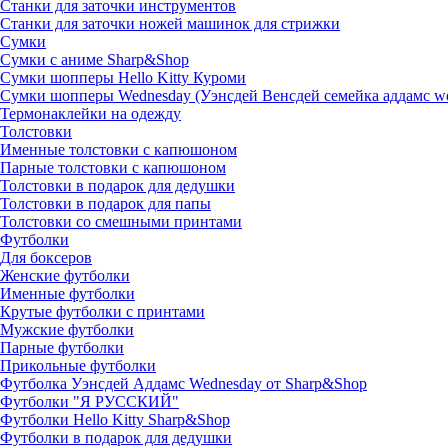
Станки для заточки инструментов
Станки для заточки ножей машинок для стрижки
Сумки
Сумки с аниме Sharp&Shop
Сумки шопперы Hello Kitty Куроми
Сумки шопперы Wednesday (Уэнсдей Венсдей семейка аддамс w
Термонаклейки на одежду
Толстовки
Именные толстовки с капюшоном
Парные толстовки с капюшоном
Толстовки в подарок для дедушки
Толстовки в подарок для папы
Толстовки со смешными принтами
Футболки
Для боксеров
Женские футболки
Именные футболки
Крутые футболки с принтами
Мужские футболки
Парные футболки
Прикольные футболки
Футболка Уэнсдей Аддамс Wednesday от Sharp&Shop
Футболки "Я РУССКИЙ"
Футболки Hello Kitty Sharp&Shop
Футболки в подарок для дедушки