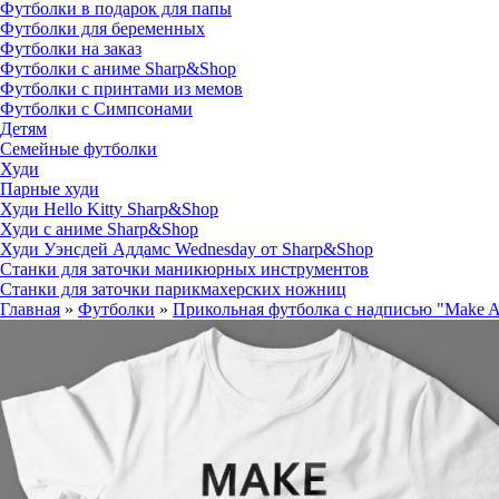
Футболки в подарок для папы
Футболки для беременных
Футболки на заказ
Футболки с аниме Sharp&Shop
Футболки с принтами из мемов
Футболки с Симпсонами
Детям
Семейные футболки
Худи
Парные худи
Худи Hello Kitty Sharp&Shop
Худи с аниме Sharp&Shop
Худи Уэнсдей Аддамс Wednesday от Sharp&Shop
Станки для заточки маникюрных инструментов
Станки для заточки парикмахерских ножниц
Главная
»
Футболки
»
Прикольная футболка с надписью "Make Am