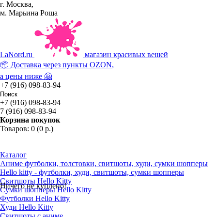
г. Москва,
м. Марьина Роща
La
Nord.ru
магазин красивых вещей
📦 Доставка через пункты
OZON
,
а цены ниже 🤗
+7 (916) 098-83-94
+7 (916) 098-83-94
7 (916) 098-83-94
Корзина покупок
Товаров: 0 (0 р.)
Каталог
Аниме футболки, толстовки, свитшоты, худи, сумки шопперы
Hello kitty - футболки, худи, свитшоты, сумки шопперы
Свитшоты Hello Kitty
Ничего не куплено!
Сумки шопперы Hello Kitty
Футболки Hello Kitty
Худи Hello Kitty
Свитшоты с аниме