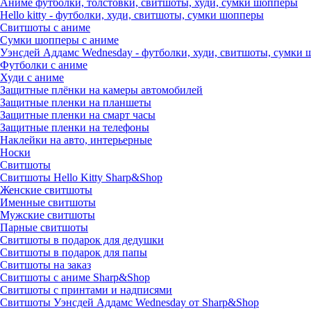
Аниме футболки, толстовки, свитшоты, худи, сумки шопперы
Hello kitty - футболки, худи, свитшоты, сумки шопперы
Свитшоты с аниме
Сумки шопперы с аниме
Уэнсдей Аддамс Wednesday - футболки, худи, свитшоты, сумки
Футболки с аниме
Худи с аниме
Защитные плёнки на камеры автомобилей
Защитные пленки на планшеты
Защитные пленки на смарт часы
Защитные пленки на телефоны
Наклейки на авто, интерьерные
Носки
Свитшоты
Cвитшоты Hello Kitty Sharp&Shop
Женские свитшоты
Именные свитшоты
Мужские свитшоты
Парные свитшоты
Свитшоты в подарок для дедушки
Свитшоты в подарок для папы
Свитшоты на заказ
Свитшоты с аниме Sharp&Shop
Свитшоты с принтами и надписями
Свитшоты Уэнсдей Аддамс Wednesday от Sharp&Shop