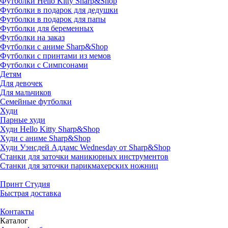
Футболки Hello Kitty Sharp&Shop
Футболки в подарок для дедушки
Футболки в подарок для папы
Футболки для беременных
Футболки на заказ
Футболки с аниме Sharp&Shop
Футболки с принтами из мемов
Футболки с Симпсонами
Детям
Для девочек
Для мальчиков
Семейные футболки
Худи
Парные худи
Худи Hello Kitty Sharp&Shop
Худи с аниме Sharp&Shop
Худи Уэнсдей Аддамс Wednesday от Sharp&Shop
Станки для заточки маникюрных инструментов
Станки для заточки парикмахерских ножниц
Принт Студия
Быстрая доставка
Контакты
Каталог