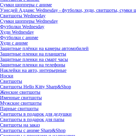
Сумки шопперы с аниме
Уэнсдей Аддамс Wednesday - футболки, худи, свитшоты, сумки
Свитшоты Wednesday
Сумки шопперы Wednesday
Футболки Wednesday
Худи Wednesday
Футболки с аниме
Худи с аниме
Защитные плёнки на камеры автомобилей
Защитные пленки на планшеты
Защитные пленки на смарт часы
Защитные пленки на телефоны
Наклейки на авто, интерьерные
Носки
Свитшоты
Cвитшоты Hello Kitty Sharp&Shop
Женские свитшоты
Именные свитшоты
Мужские свитшоты
Парные свитшоты
Свитшоты в подарок для дедушки
Свитшоты в подарок для папы
Свитшоты на заказ
Свитшоты с аниме Sharp&Shop
Свитшоты с принтами и надписями