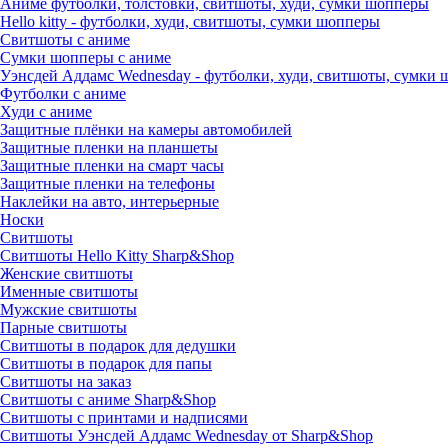
Аниме футболки, толстовки, свитшоты, худи, сумки шопперы
Hello kitty - футболки, худи, свитшоты, сумки шопперы
Свитшоты с аниме
Сумки шопперы с аниме
Уэнсдей Аддамс Wednesday - футболки, худи, свитшоты, сумки
Футболки с аниме
Худи с аниме
Защитные плёнки на камеры автомобилей
Защитные пленки на планшеты
Защитные пленки на смарт часы
Защитные пленки на телефоны
Наклейки на авто, интерьерные
Носки
Свитшоты
Cвитшоты Hello Kitty Sharp&Shop
Женские свитшоты
Именные свитшоты
Мужские свитшоты
Парные свитшоты
Свитшоты в подарок для дедушки
Свитшоты в подарок для папы
Свитшоты на заказ
Свитшоты с аниме Sharp&Shop
Свитшоты с принтами и надписями
Свитшоты Уэнсдей Аддамс Wednesday от Sharp&Shop