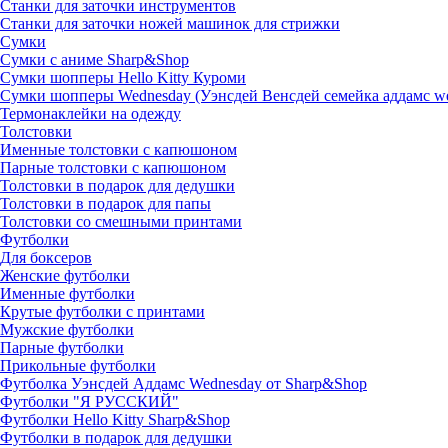
Станки для заточки инструментов
Станки для заточки ножей машинок для стрижки
Сумки
Сумки с аниме Sharp&Shop
Сумки шопперы Hello Kitty Куроми
Сумки шопперы Wednesday (Уэнсдей Венсдей семейка аддамс w
Термонаклейки на одежду
Толстовки
Именные толстовки с капюшоном
Парные толстовки с капюшоном
Толстовки в подарок для дедушки
Толстовки в подарок для папы
Толстовки со смешными принтами
Футболки
Для боксеров
Женские футболки
Именные футболки
Крутые футболки с принтами
Мужские футболки
Парные футболки
Прикольные футболки
Футболка Уэнсдей Аддамс Wednesday от Sharp&Shop
Футболки "Я РУССКИЙ"
Футболки Hello Kitty Sharp&Shop
Футболки в подарок для дедушки