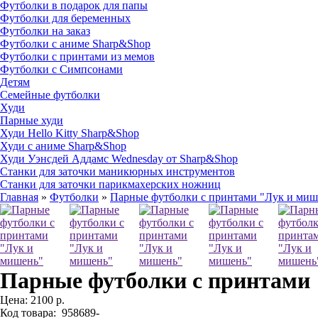
Футболки в подарок для папы
Футболки для беременных
Футболки на заказ
Футболки с аниме Sharp&Shop
Футболки с принтами из мемов
Футболки с Симпсонами
Детям
Семейные футболки
Худи
Парные худи
Худи Hello Kitty Sharp&Shop
Худи с аниме Sharp&Shop
Худи Уэнсдей Аддамс Wednesday от Sharp&Shop
Станки для заточки маникюрных инструментов
Станки для заточки парикмахерских ножниц
Главная
»
Футболки
»
Парные футболки с принтами "Лук и миш
Парные футболки с принтами
Цена:
2100 р.
Код товара:
958689-