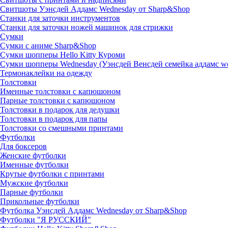
Свитшоты Уэнсдей Аддамс Wednesday от Sharp&Shop
Станки для заточки инструментов
Станки для заточки ножей машинок для стрижки
Сумки
Сумки с аниме Sharp&Shop
Сумки шопперы Hello Kitty Куроми
Сумки шопперы Wednesday (Уэнсдей Венсдей семейка аддамс w
Термонаклейки на одежду
Толстовки
Именные толстовки с капюшоном
Парные толстовки с капюшоном
Толстовки в подарок для дедушки
Толстовки в подарок для папы
Толстовки со смешными принтами
Футболки
Для боксеров
Женские футболки
Именные футболки
Крутые футболки с принтами
Мужские футболки
Парные футболки
Прикольные футболки
Футболка Уэнсдей Аддамс Wednesday от Sharp&Shop
Футболки "Я РУССКИЙ"