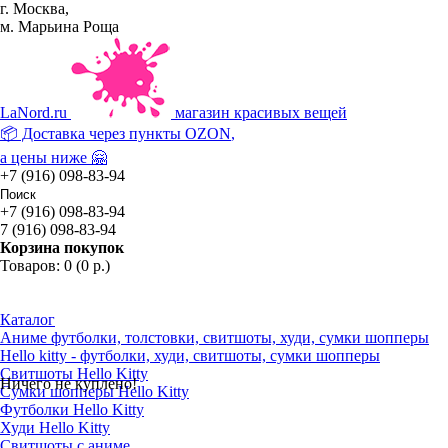
г. Москва,
м. Марьина Роща
La
Nord.ru
магазин красивых вещей
📦 Доставка через пункты
OZON
,
а цены ниже 🤗
+7 (916) 098-83-94
+7 (916) 098-83-94
7 (916) 098-83-94
Корзина покупок
Товаров: 0 (0 р.)
Каталог
Аниме футболки, толстовки, свитшоты, худи, сумки шопперы
Hello kitty - футболки, худи, свитшоты, сумки шопперы
Свитшоты Hello Kitty
Ничего не куплено!
Сумки шопперы Hello Kitty
Футболки Hello Kitty
Худи Hello Kitty
Свитшоты с аниме