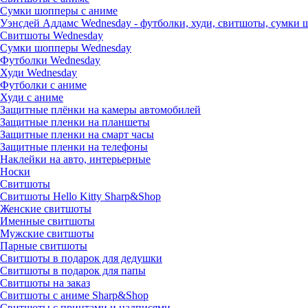
Сумки шопперы с аниме
Уэнсдей Аддамс Wednesday - футболки, худи, свитшоты, сумки
Свитшоты Wednesday
Сумки шопперы Wednesday
Футболки Wednesday
Худи Wednesday
Футболки с аниме
Худи с аниме
Защитные плёнки на камеры автомобилей
Защитные пленки на планшеты
Защитные пленки на смарт часы
Защитные пленки на телефоны
Наклейки на авто, интерьерные
Носки
Свитшоты
Cвитшоты Hello Kitty Sharp&Shop
Женские свитшоты
Именные свитшоты
Мужские свитшоты
Парные свитшоты
Свитшоты в подарок для дедушки
Свитшоты в подарок для папы
Свитшоты на заказ
Свитшоты с аниме Sharp&Shop
Свитшоты с принтами и надписями