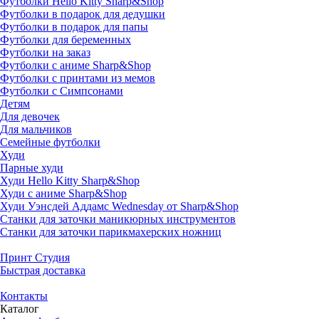
Футболки Hello Kitty Sharp&Shop
Футболки в подарок для дедушки
Футболки в подарок для папы
Футболки для беременных
Футболки на заказ
Футболки с аниме Sharp&Shop
Футболки с принтами из мемов
Футболки с Симпсонами
Детям
Для девочек
Для мальчиков
Семейные футболки
Худи
Парные худи
Худи Hello Kitty Sharp&Shop
Худи с аниме Sharp&Shop
Худи Уэнсдей Аддамс Wednesday от Sharp&Shop
Станки для заточки маникюрных инструментов
Станки для заточки парикмахерских ножниц
Принт Студия
Быстрая доставка
Контакты
Каталог