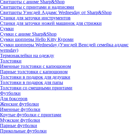
Свитшоты с аниме Sharp&Shop
Свитшоты с принтами и надписями
Свитшоты Уэнсдей Аддамс Wednesday от Sharp&Shop
Станки для заточки инструментов
Станки для заточки ножей машинок для стрижки
Сумки
Сумки с аниме Sharp&Shop
Сумки шопперы Hello Kitty Куроми
Сумки шопперы Wednesday (Уэнсдей Венсдей семейка аддамс
wensday)
Термонаклейки на одежду
Толстовки
Именные толстовки с капюшоном
Парные толстовки с капюшоном
Толстовки в подарок для дедушки
Толстовки в подарок для папы
Толстовки со смешными принтами
Футболки
Для боксеров
Женские футболки
Именные футболки
Крутые футболки с принтами
Мужские футболки
Парные футболки
Прикольные футболки