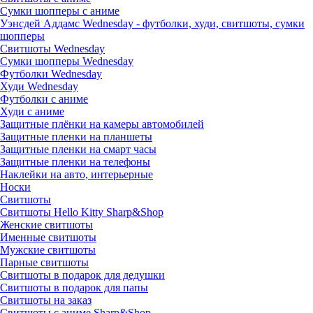
Сумки шопперы с аниме
Уэнсдей Аддамс Wednesday - футболки, худи, свитшоты, сумки
шопперы
Свитшоты Wednesday
Сумки шопперы Wednesday
Футболки Wednesday
Худи Wednesday
Футболки с аниме
Худи с аниме
Защитные плёнки на камеры автомобилей
Защитные пленки на планшеты
Защитные пленки на смарт часы
Защитные пленки на телефоны
Наклейки на авто, интерьерные
Носки
Свитшоты
Cвитшоты Hello Kitty Sharp&Shop
Женские свитшоты
Именные свитшоты
Мужские свитшоты
Парные свитшоты
Свитшоты в подарок для дедушки
Свитшоты в подарок для папы
Свитшоты на заказ
Свитшоты с аниме Sharp&Shop