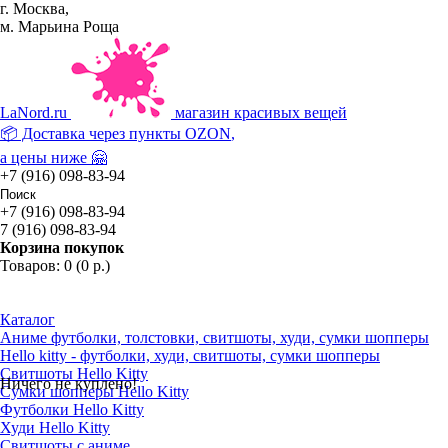
г. Москва,
м. Марьина Роща
La
Nord.ru
магазин красивых вещей
📦 Доставка через пункты
OZON
,
а цены ниже 🤗
+7 (916) 098-83-94
+7 (916) 098-83-94
7 (916) 098-83-94
Корзина покупок
Товаров: 0 (0 р.)
Каталог
Аниме футболки, толстовки, свитшоты, худи, сумки шопперы
Hello kitty - футболки, худи, свитшоты, сумки шопперы
Свитшоты Hello Kitty
Ничего не куплено!
Сумки шопперы Hello Kitty
Футболки Hello Kitty
Худи Hello Kitty
Свитшоты с аниме