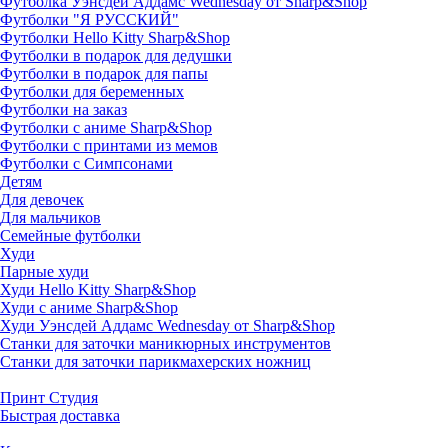
Футболка Уэнсдей Аддамс Wednesday от Sharp&Shop
Футболки "Я РУССКИЙ"
Футболки Hello Kitty Sharp&Shop
Футболки в подарок для дедушки
Футболки в подарок для папы
Футболки для беременных
Футболки на заказ
Футболки с аниме Sharp&Shop
Футболки с принтами из мемов
Футболки с Симпсонами
Детям
Для девочек
Для мальчиков
Семейные футболки
Худи
Парные худи
Худи Hello Kitty Sharp&Shop
Худи с аниме Sharp&Shop
Худи Уэнсдей Аддамс Wednesday от Sharp&Shop
Станки для заточки маникюрных инструментов
Станки для заточки парикмахерских ножниц
Принт Студия
Быстрая доставка