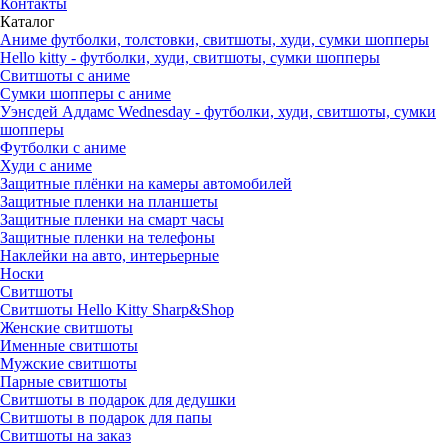
Контакты
Каталог
Аниме футболки, толстовки, свитшоты, худи, сумки шопперы
Hello kitty - футболки, худи, свитшоты, сумки шопперы
Свитшоты с аниме
Сумки шопперы с аниме
Уэнсдей Аддамс Wednesday - футболки, худи, свитшоты, сумки
шопперы
Футболки с аниме
Худи с аниме
Защитные плёнки на камеры автомобилей
Защитные пленки на планшеты
Защитные пленки на смарт часы
Защитные пленки на телефоны
Наклейки на авто, интерьерные
Носки
Свитшоты
Cвитшоты Hello Kitty Sharp&Shop
Женские свитшоты
Именные свитшоты
Мужские свитшоты
Парные свитшоты
Свитшоты в подарок для дедушки
Свитшоты в подарок для папы
Свитшоты на заказ