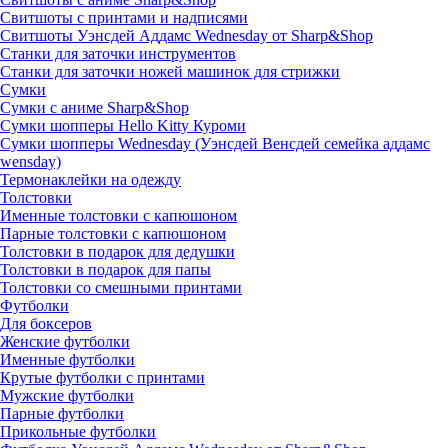
Свитшоты с принтами и надписями
Свитшоты Уэнсдей Аддамс Wednesday от Sharp&Shop
Станки для заточки инструментов
Станки для заточки ножей машинок для стрижки
Сумки
Сумки с аниме Sharp&Shop
Сумки шопперы Hello Kitty Куроми
Сумки шопперы Wednesday (Уэнсдей Венсдей семейка аддамс
wensday)
Термонаклейки на одежду
Толстовки
Именные толстовки с капюшоном
Парные толстовки с капюшоном
Толстовки в подарок для дедушки
Толстовки в подарок для папы
Толстовки со смешными принтами
Футболки
Для боксеров
Женские футболки
Именные футболки
Крутые футболки с принтами
Мужские футболки
Парные футболки
Прикольные футболки