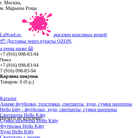
г. Москва,
м. Марьина Роща
La
Nord.ru
магазин красивых вещей
📦 Доставка через пункты
OZON
,
а цены ниже 🤗
+7 (916) 098-83-94
+7 (916) 098-83-94
7 (916) 098-83-94
Корзина покупок
Товаров: 0 (0 р.)
Каталог
Аниме футболки, толстовки, свитшоты, худи, сумки шопперы
Hello kitty - футболки, худи, свитшоты, сумки шопперы
Свитшоты Hello Kitty
Ничего не куплено!
Сумки шопперы Hello Kitty
Футболки Hello Kitty
Худи Hello Kitty
Свитшоты с аниме