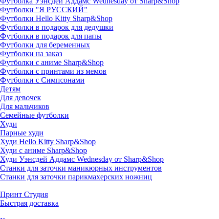
Футболка Уэнсдей Аддамс Wednesday от Sharp&Shop
Футболки "Я РУССКИЙ"
Футболки Hello Kitty Sharp&Shop
Футболки в подарок для дедушки
Футболки в подарок для папы
Футболки для беременных
Футболки на заказ
Футболки с аниме Sharp&Shop
Футболки с принтами из мемов
Футболки с Симпсонами
Детям
Для девочек
Для мальчиков
Семейные футболки
Худи
Парные худи
Худи Hello Kitty Sharp&Shop
Худи с аниме Sharp&Shop
Худи Уэнсдей Аддамс Wednesday от Sharp&Shop
Станки для заточки маникюрных инструментов
Станки для заточки парикмахерских ножниц
Принт Студия
Быстрая доставка