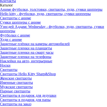
Контакты
Каталог
Аниме футболки, толстовки, свитшоты, худи, сумки шопперы
Hello kitty - футболки, худи, свитшоты, сумки шопперы
Свитшоты с аниме
Сумки шопперы с аниме
Уэнсдей Аддамс Wednesday - футболки, худи, свитшоты, сумки
шопперы
Футболки с аниме
Худи с аниме
Защитные плёнки на камеры автомобилей
Защитные пленки на планшеты
Защитные пленки на смарт часы
Защитные пленки на телефоны
Наклейки на авто, интерьерные
Носки
Свитшоты
Cвитшоты Hello Kitty Sharp&Shop
Женские свитшоты
Именные свитшоты
Мужские свитшоты
Парные свитшоты
Свитшоты в подарок для дедушки
Свитшоты в подарок для папы
Свитшоты на заказ