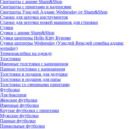
Свитшоты с аниме Sharp&Shop
Свитшоты с принтами и надписями
Свитшоты Уэнсдей Аддамс Wednesday от Sharp&Shop
Станки для заточки инструментов
Станки для заточки ножей машинок для стрижки
Сумки
Сумки с аниме Sharp&Shop
Сумки шопперы Hello Kitty Куроми
Сумки шопперы Wednesday (Уэнсдей Венсдей семейка аддамс
wensday)
Термонаклейки на одежду
Толстовки
Именные толстовки с капюшоном
Парные толстовки с капюшоном
Толстовки в подарок для дедушки
Толстовки в подарок для папы
Толстовки со смешными принтами
Футболки
Для боксеров
Женские футболки
Именные футболки
Крутые футболки с принтами
Мужские футболки
Парные футболки
Прикольные футболки