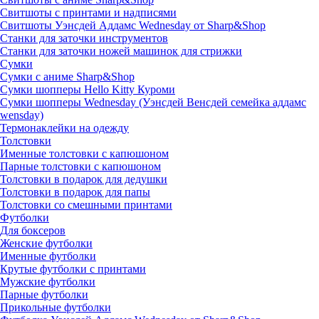
Свитшоты с принтами и надписями
Свитшоты Уэнсдей Аддамс Wednesday от Sharp&Shop
Станки для заточки инструментов
Станки для заточки ножей машинок для стрижки
Сумки
Сумки с аниме Sharp&Shop
Сумки шопперы Hello Kitty Куроми
Сумки шопперы Wednesday (Уэнсдей Венсдей семейка аддамс
wensday)
Термонаклейки на одежду
Толстовки
Именные толстовки с капюшоном
Парные толстовки с капюшоном
Толстовки в подарок для дедушки
Толстовки в подарок для папы
Толстовки со смешными принтами
Футболки
Для боксеров
Женские футболки
Именные футболки
Крутые футболки с принтами
Мужские футболки
Парные футболки
Прикольные футболки