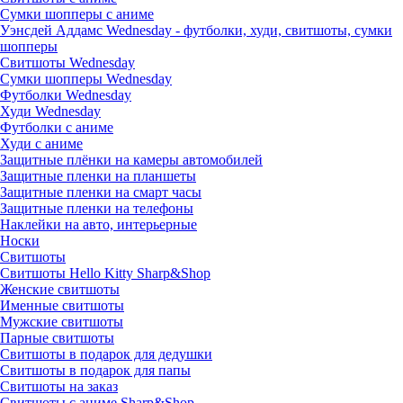
Сумки шопперы с аниме
Уэнсдей Аддамс Wednesday - футболки, худи, свитшоты, сумки
шопперы
Свитшоты Wednesday
Сумки шопперы Wednesday
Футболки Wednesday
Худи Wednesday
Футболки с аниме
Худи с аниме
Защитные плёнки на камеры автомобилей
Защитные пленки на планшеты
Защитные пленки на смарт часы
Защитные пленки на телефоны
Наклейки на авто, интерьерные
Носки
Свитшоты
Cвитшоты Hello Kitty Sharp&Shop
Женские свитшоты
Именные свитшоты
Мужские свитшоты
Парные свитшоты
Свитшоты в подарок для дедушки
Свитшоты в подарок для папы
Свитшоты на заказ
Свитшоты с аниме Sharp&Shop