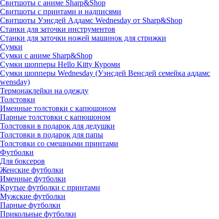
Свитшоты с аниме Sharp&Shop
Свитшоты с принтами и надписями
Свитшоты Уэнсдей Аддамс Wednesday от Sharp&Shop
Станки для заточки инструментов
Станки для заточки ножей машинок для стрижки
Сумки
Сумки с аниме Sharp&Shop
Сумки шопперы Hello Kitty Куроми
Сумки шопперы Wednesday (Уэнсдей Венсдей семейка аддамс
wensday)
Термонаклейки на одежду
Толстовки
Именные толстовки с капюшоном
Парные толстовки с капюшоном
Толстовки в подарок для дедушки
Толстовки в подарок для папы
Толстовки со смешными принтами
Футболки
Для боксеров
Женские футболки
Именные футболки
Крутые футболки с принтами
Мужские футболки
Парные футболки
Прикольные футболки