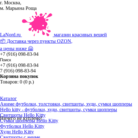
г. Москва,
м. Марьина Роща
La
Nord.ru
магазин красивых вещей
📦 Доставка через пункты
OZON
,
а цены ниже 🤗
+7 (916) 098-83-94
+7 (916) 098-83-94
7 (916) 098-83-94
Корзина покупок
Товаров: 0 (0 р.)
Каталог
Аниме футболки, толстовки, свитшоты, худи, сумки шопперы
Hello kitty - футболки, худи, свитшоты, сумки шопперы
Свитшоты Hello Kitty
Ничего не куплено!
Сумки шопперы Hello Kitty
Футболки Hello Kitty
Худи Hello Kitty
Свитшоты с аниме