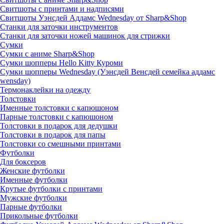
Свитшоты с принтами и надписями
Свитшоты Уэнсдей Аддамс Wednesday от Sharp&Shop
Станки для заточки инструментов
Станки для заточки ножей машинок для стрижки
Сумки
Сумки с аниме Sharp&Shop
Сумки шопперы Hello Kitty Куроми
Сумки шопперы Wednesday (Уэнсдей Венсдей семейка аддамс
wensday)
Термонаклейки на одежду
Толстовки
Именные толстовки с капюшоном
Парные толстовки с капюшоном
Толстовки в подарок для дедушки
Толстовки в подарок для папы
Толстовки со смешными принтами
Футболки
Для боксеров
Женские футболки
Именные футболки
Крутые футболки с принтами
Мужские футболки
Парные футболки
Прикольные футболки