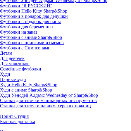
Футболка Уэнсдей Аддамс Wednesday от Sharp&Shop
Футболки "Я РУССКИЙ"
Футболки Hello Kitty Sharp&Shop
Футболки в подарок для дедушки
Футболки в подарок для папы
Футболки для беременных
Футболки на заказ
Футболки с аниме Sharp&Shop
Футболки с принтами из мемов
Футболки с Симпсонами
Детям
Для девочек
Для мальчиков
Семейные футболки
Худи
Парные худи
Худи Hello Kitty Sharp&Shop
Худи с аниме Sharp&Shop
Худи Уэнсдей Аддамс Wednesday от Sharp&Shop
Станки для заточки маникюрных инструментов
Станки для заточки парикмахерских ножниц
Принт Студия
Быстрая доставка