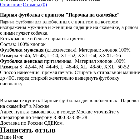
Описание
Отзывы (0)
Парная
футболка
с принтом "Парочка на скамейке"
влюбленных с принтом на котором
Парные
футболки
для
изображены мужчина и женщина сидящие на скамейке, а рядом
с ними гуляет собачка.
Есть красные и белые варианты цветов.
Состав: 100% хлопок
Футболка мужская
(классическая). Материал: хлопок 100%.
Размеры S=46, M=48, L=50, XL=52, XXL=54, XXXL=56
Футболка женская
приталенная. Материал хлопок 100%.
Размеры S=42-44, M=44-46, L=46-48, XL=48-50, XXL=50-52
Способ нанесения: прямая печать. Стирать в стиральной машине
до 40С. перед стиркой желательно вывернуть футболку
наизнанку.
Вы можете купить Парные футболки для влюбленных "Парочка
на скамейке" в Москве.
Адрес пункта самовывоза в городе Москве уточняйте у
операторов по телефону 8-800-333-39-28
Доставка по России СДЕКом.
Написать отзыв
Ваше Имя: