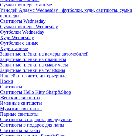
Сумки шопперы с аниме
Уэнсдей Аддамс Wednesday - футболки, худи, свитшоты, сумки
шопперы
Свитшоты Wednesday
Сумки шопперы Wednesday
Футболки Wednesday
Худи Wednesday
Футболки с аниме
Худи с аниме
Защитные плёнки на камеры автомобилей
Защитные пленки на планшеты
Защитные пленки на смарт часы
Защитные пленки на телефоны
Наклейки на авто, интерьерные
Носки
Свитшоты
Cвитшоты Hello Kitty Sharp&Shop
Женские свитшоты
Именные свитшоты
Мужские свитшоты
Парные свитшоты
Свитшоты в подарок для дедушки
Свитшоты в подарок для папы
Свитшоты на заказ
Свитшоты с аниме Sharp&Shop