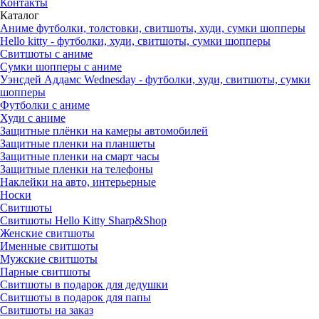
Контакты
Каталог
Аниме футболки, толстовки, свитшоты, худи, сумки шопперы
Hello kitty - футболки, худи, свитшоты, сумки шопперы
Свитшоты с аниме
Сумки шопперы с аниме
Уэнсдей Аддамс Wednesday - футболки, худи, свитшоты, сумки
шопперы
Футболки с аниме
Худи с аниме
Защитные плёнки на камеры автомобилей
Защитные пленки на планшеты
Защитные пленки на смарт часы
Защитные пленки на телефоны
Наклейки на авто, интерьерные
Носки
Свитшоты
Cвитшоты Hello Kitty Sharp&Shop
Женские свитшоты
Именные свитшоты
Мужские свитшоты
Парные свитшоты
Свитшоты в подарок для дедушки
Свитшоты в подарок для папы
Свитшоты на заказ