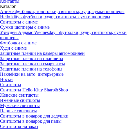
Контакты
Каталог
Аниме футболки, толстовки, свитшоты, худи, сумки шопперы
Hello kitty - футболки, худи, свитшоты, сумки шопперы
Свитшоты с аниме
Сумки шопперы с аниме
Уэнсдей Аддамс Wednesday - футболки, худи, свитшоты, сумки
шопперы
Футболки с аниме
Худи с аниме
Защитные плёнки на камеры автомобилей
Защитные пленки на планшеты
Защитные пленки на смарт часы
Защитные пленки на телефоны
Наклейки на авто, интерьерные
Носки
Свитшоты
Cвитшоты Hello Kitty Sharp&Shop
Женские свитшоты
Именные свитшоты
Мужские свитшоты
Парные свитшоты
Свитшоты в подарок для дедушки
Свитшоты в подарок для папы
Свитшоты на заказ