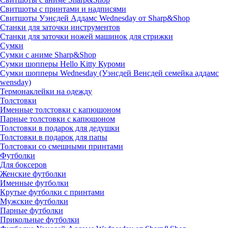
Свитшоты с принтами и надписями
Свитшоты Уэнсдей Аддамс Wednesday от Sharp&Shop
Станки для заточки инструментов
Станки для заточки ножей машинок для стрижки
Сумки
Сумки с аниме Sharp&Shop
Сумки шопперы Hello Kitty Куроми
Сумки шопперы Wednesday (Уэнсдей Венсдей семейка аддамс
wensday)
Термонаклейки на одежду
Толстовки
Именные толстовки с капюшоном
Парные толстовки с капюшоном
Толстовки в подарок для дедушки
Толстовки в подарок для папы
Толстовки со смешными принтами
Футболки
Для боксеров
Женские футболки
Именные футболки
Крутые футболки с принтами
Мужские футболки
Парные футболки
Прикольные футболки