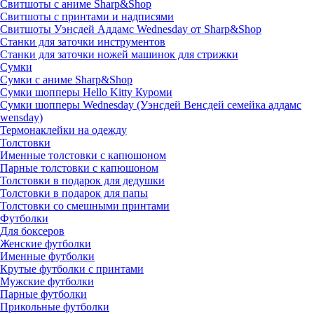
Свитшоты с аниме Sharp&Shop
Свитшоты с принтами и надписями
Свитшоты Уэнсдей Аддамс Wednesday от Sharp&Shop
Станки для заточки инструментов
Станки для заточки ножей машинок для стрижки
Сумки
Сумки с аниме Sharp&Shop
Сумки шопперы Hello Kitty Куроми
Сумки шопперы Wednesday (Уэнсдей Венсдей семейка аддамс
wensday)
Термонаклейки на одежду
Толстовки
Именные толстовки с капюшоном
Парные толстовки с капюшоном
Толстовки в подарок для дедушки
Толстовки в подарок для папы
Толстовки со смешными принтами
Футболки
Для боксеров
Женские футболки
Именные футболки
Крутые футболки с принтами
Мужские футболки
Парные футболки
Прикольные футболки