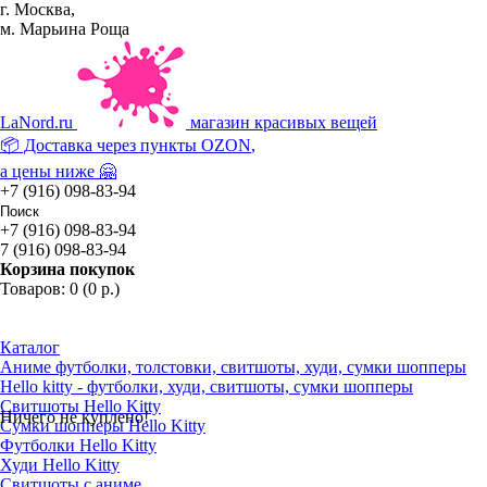
г. Москва,
м. Марьина Роща
La
Nord.ru
магазин красивых вещей
📦 Доставка через пункты
OZON
,
а цены ниже 🤗
+7 (916) 098-83-94
+7 (916) 098-83-94
7 (916) 098-83-94
Корзина покупок
Товаров: 0 (0 р.)
Каталог
Аниме футболки, толстовки, свитшоты, худи, сумки шопперы
Hello kitty - футболки, худи, свитшоты, сумки шопперы
Свитшоты Hello Kitty
Ничего не куплено!
Сумки шопперы Hello Kitty
Футболки Hello Kitty
Худи Hello Kitty
Свитшоты с аниме