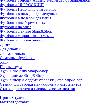
Футболка Уэнсдей Аддамс Wednesday от Sharp&Shop
Футболки "Я РУССКИЙ"
Футболки Hello Kitty Sharp&Shop
Футболки в подарок для дедушки
Футболки в подарок для папы
Футболки для беременных
Футболки на заказ
Футболки с аниме Sharp&Shop
Футболки с принтами из мемов
Футболки с Симпсонами
Детям
Для девочек
Для мальчиков
Семейные футболки
Худи
Парные худи
Худи Hello Kitty Sharp&Shop
Худи с аниме Sharp&Shop
Худи Уэнсдей Аддамс Wednesday от Sharp&Shop
Станки для заточки маникюрных инструментов
Станки для заточки парикмахерских ножниц
Принт Студия
Быстрая доставка