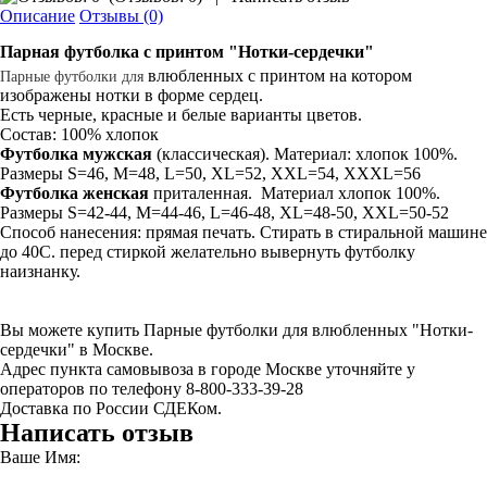
Описание
Отзывы (0)
Парная
футболка
с принтом
"Нотки-сердечки"
влюбленных с принтом на котором
Парные
футболки
для
изображены нотки в форме сердец.
Есть черные, красные и белые варианты цветов.
Состав: 100% хлопок
Футболка мужская
(классическая). Материал: хлопок 100%.
Размеры S=46, M=48, L=50, XL=52, XXL=54, XXXL=56
Футболка женская
приталенная. Материал хлопок 100%.
Размеры S=42-44, M=44-46, L=46-48, XL=48-50, XXL=50-52
Способ нанесения: прямая печать. Стирать в стиральной машине
до 40С. перед стиркой желательно вывернуть футболку
наизнанку.
Вы можете купить Парные футболки для влюбленных "Нотки-
сердечки" в Москве.
Адрес пункта самовывоза в городе Москве уточняйте у
операторов по телефону 8-800-333-39-28
Доставка по России СДЕКом.
Написать отзыв
Ваше Имя: