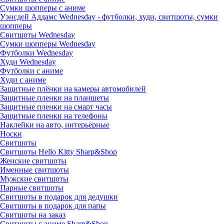
Сумки шопперы с аниме
Уэнсдей Аддамс Wednesday - футболки, худи, свитшоты, сумки
шопперы
Свитшоты Wednesday
Сумки шопперы Wednesday
Футболки Wednesday
Худи Wednesday
Футболки с аниме
Худи с аниме
Защитные плёнки на камеры автомобилей
Защитные пленки на планшеты
Защитные пленки на смарт часы
Защитные пленки на телефоны
Наклейки на авто, интерьерные
Носки
Свитшоты
Cвитшоты Hello Kitty Sharp&Shop
Женские свитшоты
Именные свитшоты
Мужские свитшоты
Парные свитшоты
Свитшоты в подарок для дедушки
Свитшоты в подарок для папы
Свитшоты на заказ
Свитшоты с аниме Sharp&Shop