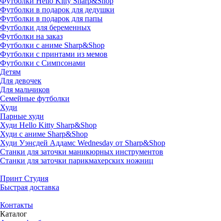
Футболки Hello Kitty Sharp&Shop
Футболки в подарок для дедушки
Футболки в подарок для папы
Футболки для беременных
Футболки на заказ
Футболки с аниме Sharp&Shop
Футболки с принтами из мемов
Футболки с Симпсонами
Детям
Для девочек
Для мальчиков
Семейные футболки
Худи
Парные худи
Худи Hello Kitty Sharp&Shop
Худи с аниме Sharp&Shop
Худи Уэнсдей Аддамс Wednesday от Sharp&Shop
Станки для заточки маникюрных инструментов
Станки для заточки парикмахерских ножниц
Принт Студия
Быстрая доставка
Контакты
Каталог