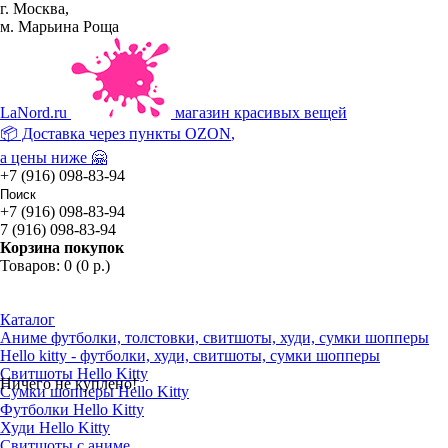
г. Москва,
м. Марьина Роща
La
Nord.ru
магазин красивых вещей
📦 Доставка через пункты
OZON
,
а цены ниже 🤗
+7 (916) 098-83-94
+7 (916) 098-83-94
7 (916) 098-83-94
Корзина покупок
Товаров: 0 (0 р.)
Каталог
Аниме футболки, толстовки, свитшоты, худи, сумки шопперы
Hello kitty - футболки, худи, свитшоты, сумки шопперы
Свитшоты Hello Kitty
Ничего не куплено!
Сумки шопперы Hello Kitty
Футболки Hello Kitty
Худи Hello Kitty
Свитшоты с аниме