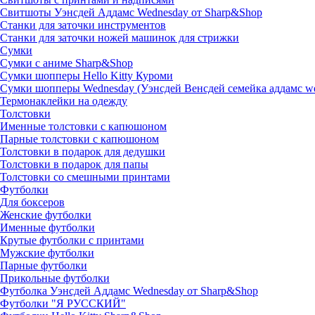
Свитшоты Уэнсдей Аддамс Wednesday от Sharp&Shop
Станки для заточки инструментов
Станки для заточки ножей машинок для стрижки
Сумки
Сумки с аниме Sharp&Shop
Сумки шопперы Hello Kitty Куроми
Сумки шопперы Wednesday (Уэнсдей Венсдей семейка аддамс w
Термонаклейки на одежду
Толстовки
Именные толстовки с капюшоном
Парные толстовки с капюшоном
Толстовки в подарок для дедушки
Толстовки в подарок для папы
Толстовки со смешными принтами
Футболки
Для боксеров
Женские футболки
Именные футболки
Крутые футболки с принтами
Мужские футболки
Парные футболки
Прикольные футболки
Футболка Уэнсдей Аддамс Wednesday от Sharp&Shop
Футболки "Я РУССКИЙ"