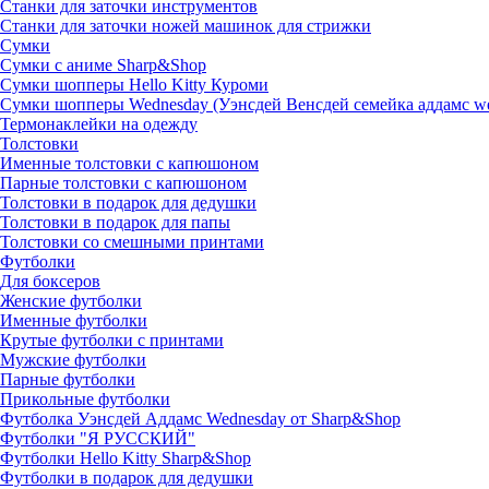
Станки для заточки инструментов
Станки для заточки ножей машинок для стрижки
Сумки
Сумки с аниме Sharp&Shop
Сумки шопперы Hello Kitty Куроми
Сумки шопперы Wednesday (Уэнсдей Венсдей семейка аддамс w
Термонаклейки на одежду
Толстовки
Именные толстовки с капюшоном
Парные толстовки с капюшоном
Толстовки в подарок для дедушки
Толстовки в подарок для папы
Толстовки со смешными принтами
Футболки
Для боксеров
Женские футболки
Именные футболки
Крутые футболки с принтами
Мужские футболки
Парные футболки
Прикольные футболки
Футболка Уэнсдей Аддамс Wednesday от Sharp&Shop
Футболки "Я РУССКИЙ"
Футболки Hello Kitty Sharp&Shop
Футболки в подарок для дедушки