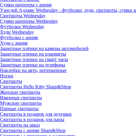
Сумки шопперы с аниме
Уэнсдей Аддамс Wednesday - футболки, худи, свитшоты, сумки
Свитшоты Wednesday
Сумки шопперы Wednesday
Футболки Wednesday
Худи Wednesday
Футболки с аниме
Худи с аниме
Защитные плёнки на камеры автомобилей
Защитные пленки на планшеты
Защитные пленки на смарт часы
Защитные пленки на телефоны
Наклейки на авто, интерьерные
Носки
Свитшоты
Cвитшоты Hello Kitty Sharp&Shop
Женские свитшоты
Именные свитшоты
Мужские свитшоты
Парные свитшоты
Свитшоты в подарок для дедушки
Свитшоты в подарок для папы
Свитшоты на заказ
Свитшоты с аниме Sharp&Shop
Свитшоты с принтами и надписями