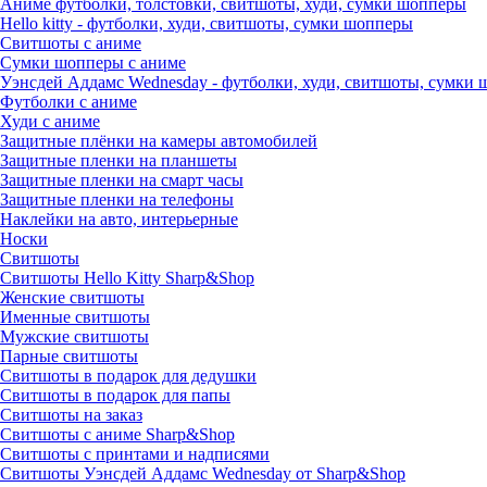
Аниме футболки, толстовки, свитшоты, худи, сумки шопперы
Hello kitty - футболки, худи, свитшоты, сумки шопперы
Свитшоты с аниме
Сумки шопперы с аниме
Уэнсдей Аддамс Wednesday - футболки, худи, свитшоты, сумки
Футболки с аниме
Худи с аниме
Защитные плёнки на камеры автомобилей
Защитные пленки на планшеты
Защитные пленки на смарт часы
Защитные пленки на телефоны
Наклейки на авто, интерьерные
Носки
Свитшоты
Cвитшоты Hello Kitty Sharp&Shop
Женские свитшоты
Именные свитшоты
Мужские свитшоты
Парные свитшоты
Свитшоты в подарок для дедушки
Свитшоты в подарок для папы
Свитшоты на заказ
Свитшоты с аниме Sharp&Shop
Свитшоты с принтами и надписями
Свитшоты Уэнсдей Аддамс Wednesday от Sharp&Shop