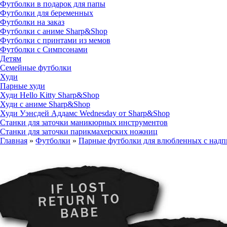
Футболки в подарок для папы
Футболки для беременных
Футболки на заказ
Футболки с аниме Sharp&Shop
Футболки с принтами из мемов
Футболки с Симпсонами
Детям
Семейные футболки
Худи
Парные худи
Худи Hello Kitty Sharp&Shop
Худи с аниме Sharp&Shop
Худи Уэнсдей Аддамс Wednesday от Sharp&Shop
Станки для заточки маникюрных инструментов
Станки для заточки парикмахерских ножниц
Главная
»
Футболки
»
Парные футболки для влюбленных с надписям