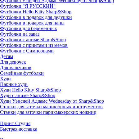
Футболка Уэнсдей Аддамс Wednesday от Sharp&Shop
Футболки "Я РУССКИЙ"
Футболки Hello Kitty Sharp&Shop
Футболки в подарок для дедушки
Футболки в подарок для папы
Футболки для беременных
Футболки на заказ
Футболки с аниме Sharp&Shop
Футболки с принтами из мемов
Футболки с Симпсонами
Детям
Для девочек
Для мальчиков
Семейные футболки
Худи
Парные худи
Худи Hello Kitty Sharp&Shop
Худи с аниме Sharp&Shop
Худи Уэнсдей Аддамс Wednesday от Sharp&Shop
Станки для заточки маникюрных инструментов
Станки для заточки парикмахерских ножниц
Принт Студия
Быстрая доставка