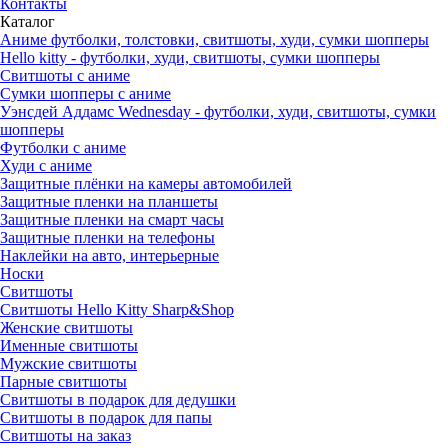
Контакты
Каталог
Аниме футболки, толстовки, свитшоты, худи, сумки шопперы
Hello kitty - футболки, худи, свитшоты, сумки шопперы
Свитшоты с аниме
Сумки шопперы с аниме
Уэнсдей Аддамс Wednesday - футболки, худи, свитшоты, сумки
шопперы
Футболки с аниме
Худи с аниме
Защитные плёнки на камеры автомобилей
Защитные пленки на планшеты
Защитные пленки на смарт часы
Защитные пленки на телефоны
Наклейки на авто, интерьерные
Носки
Свитшоты
Cвитшоты Hello Kitty Sharp&Shop
Женские свитшоты
Именные свитшоты
Мужские свитшоты
Парные свитшоты
Свитшоты в подарок для дедушки
Свитшоты в подарок для папы
Свитшоты на заказ