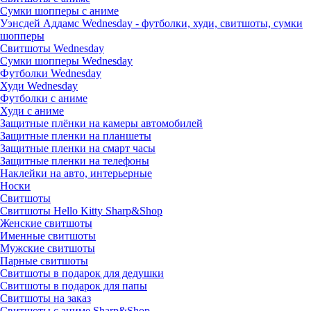
Сумки шопперы с аниме
Уэнсдей Аддамс Wednesday - футболки, худи, свитшоты, сумки
шопперы
Свитшоты Wednesday
Сумки шопперы Wednesday
Футболки Wednesday
Худи Wednesday
Футболки с аниме
Худи с аниме
Защитные плёнки на камеры автомобилей
Защитные пленки на планшеты
Защитные пленки на смарт часы
Защитные пленки на телефоны
Наклейки на авто, интерьерные
Носки
Свитшоты
Cвитшоты Hello Kitty Sharp&Shop
Женские свитшоты
Именные свитшоты
Мужские свитшоты
Парные свитшоты
Свитшоты в подарок для дедушки
Свитшоты в подарок для папы
Свитшоты на заказ
Свитшоты с аниме Sharp&Shop