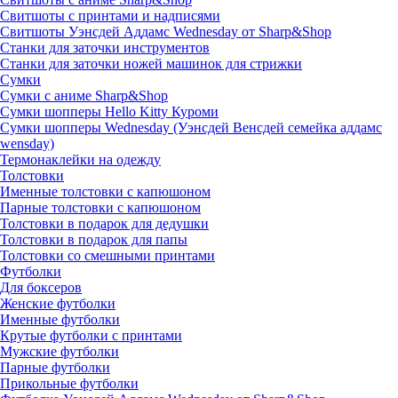
Свитшоты с принтами и надписями
Свитшоты Уэнсдей Аддамс Wednesday от Sharp&Shop
Станки для заточки инструментов
Станки для заточки ножей машинок для стрижки
Сумки
Сумки с аниме Sharp&Shop
Сумки шопперы Hello Kitty Куроми
Сумки шопперы Wednesday (Уэнсдей Венсдей семейка аддамс
wensday)
Термонаклейки на одежду
Толстовки
Именные толстовки с капюшоном
Парные толстовки с капюшоном
Толстовки в подарок для дедушки
Толстовки в подарок для папы
Толстовки со смешными принтами
Футболки
Для боксеров
Женские футболки
Именные футболки
Крутые футболки с принтами
Мужские футболки
Парные футболки
Прикольные футболки