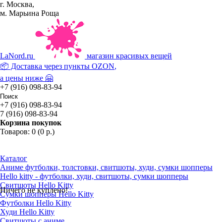
г. Москва,
м. Марьина Роща
La
Nord.ru
магазин красивых вещей
📦 Доставка через пункты
OZON
,
а цены ниже 🤗
+7 (916) 098-83-94
+7 (916) 098-83-94
7 (916) 098-83-94
Корзина покупок
Товаров: 0 (0 р.)
Каталог
Аниме футболки, толстовки, свитшоты, худи, сумки шопперы
Hello kitty - футболки, худи, свитшоты, сумки шопперы
Свитшоты Hello Kitty
Ничего не куплено!
Сумки шопперы Hello Kitty
Футболки Hello Kitty
Худи Hello Kitty
Свитшоты с аниме