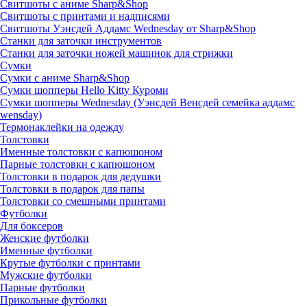
Свитшоты с аниме Sharp&Shop
Свитшоты с принтами и надписями
Свитшоты Уэнсдей Аддамс Wednesday от Sharp&Shop
Станки для заточки инструментов
Станки для заточки ножей машинок для стрижки
Сумки
Сумки с аниме Sharp&Shop
Сумки шопперы Hello Kitty Куроми
Сумки шопперы Wednesday (Уэнсдей Венсдей семейка аддамс
wensday)
Термонаклейки на одежду
Толстовки
Именные толстовки с капюшоном
Парные толстовки с капюшоном
Толстовки в подарок для дедушки
Толстовки в подарок для папы
Толстовки со смешными принтами
Футболки
Для боксеров
Женские футболки
Именные футболки
Крутые футболки с принтами
Мужские футболки
Парные футболки
Прикольные футболки