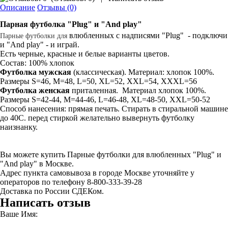
Описание
Отзывы (0)
Парная
футболка
"Plug" и "And play"
влюбленных с надписями "Plug" - подключи
Парные
футболки
для
и "And play" - и играй.
Есть черные, красные и белые варианты цветов.
Состав: 100% хлопок
Футболка мужская
(классическая). Материал: хлопок 100%.
Размеры S=46, M=48, L=50, XL=52, XXL=54, XXXL=56
Футболка женская
приталенная. Материал хлопок 100%.
Размеры S=42-44, M=44-46, L=46-48, XL=48-50, XXL=50-52
Способ нанесения: прямая печать. Стирать в стиральной машине
до 40С. перед стиркой желательно вывернуть футболку
наизнанку.
Вы можете купить Парные футболки для влюбленных "Plug" и
"And play" в Москве.
Адрес пункта самовывоза в городе Москве уточняйте у
операторов по телефону 8-800-333-39-28
Доставка по России СДЕКом.
Написать отзыв
Ваше Имя: