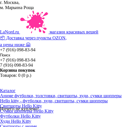
г. Москва,
м. Марьина Роща
La
Nord.ru
магазин красивых вещей
📦 Доставка через пункты
OZON
,
а цены ниже 🤗
+7 (916) 098-83-94
+7 (916) 098-83-94
7 (916) 098-83-94
Корзина покупок
Товаров: 0 (0 р.)
Каталог
Аниме футболки, толстовки, свитшоты, худи, сумки шопперы
Hello kitty - футболки, худи, свитшоты, сумки шопперы
Свитшоты Hello Kitty
Ничего не куплено!
Сумки шопперы Hello Kitty
Футболки Hello Kitty
Худи Hello Kitty
Свитшоты с аниме