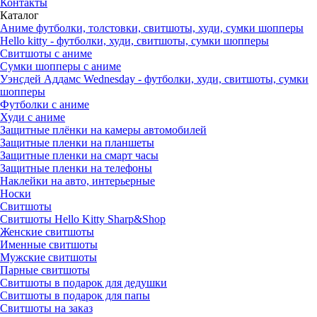
Контакты
Каталог
Аниме футболки, толстовки, свитшоты, худи, сумки шопперы
Hello kitty - футболки, худи, свитшоты, сумки шопперы
Свитшоты с аниме
Сумки шопперы с аниме
Уэнсдей Аддамс Wednesday - футболки, худи, свитшоты, сумки
шопперы
Футболки с аниме
Худи с аниме
Защитные плёнки на камеры автомобилей
Защитные пленки на планшеты
Защитные пленки на смарт часы
Защитные пленки на телефоны
Наклейки на авто, интерьерные
Носки
Свитшоты
Cвитшоты Hello Kitty Sharp&Shop
Женские свитшоты
Именные свитшоты
Мужские свитшоты
Парные свитшоты
Свитшоты в подарок для дедушки
Свитшоты в подарок для папы
Свитшоты на заказ