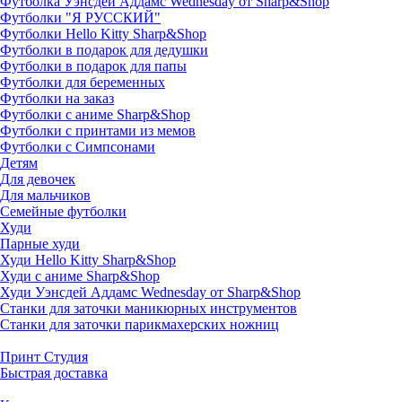
Футболка Уэнсдей Аддамс Wednesday от Sharp&Shop
Футболки "Я РУССКИЙ"
Футболки Hello Kitty Sharp&Shop
Футболки в подарок для дедушки
Футболки в подарок для папы
Футболки для беременных
Футболки на заказ
Футболки с аниме Sharp&Shop
Футболки с принтами из мемов
Футболки с Симпсонами
Детям
Для девочек
Для мальчиков
Семейные футболки
Худи
Парные худи
Худи Hello Kitty Sharp&Shop
Худи с аниме Sharp&Shop
Худи Уэнсдей Аддамс Wednesday от Sharp&Shop
Станки для заточки маникюрных инструментов
Станки для заточки парикмахерских ножниц
Принт Студия
Быстрая доставка