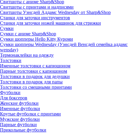
Свитшоты с аниме Sharp&Shop
Свитшоты с принтами и надписями
Свитшоты Уэнсдей Аддамс Wednesday от Sharp&Shop
Станки для заточки инструментов
Станки для заточки ножей машинок для стрижки
Сумки
Сумки с аниме Sharp&Shop
Сумки шопперы Hello Kitty Куроми
Сумки шопперы Wednesday (Уэнсдей Венсдей семейка аддамс
wensday)
Термонаклейки на одежду
Толстовки
Именные толстовки с капюшоном
Парные толстовки с капюшоном
Толстовки в подарок для дедушки
Толстовки в подарок для папы
Толстовки со смешными принтами
Футболки
Для боксеров
Женские футболки
Именные футболки
Крутые футболки с принтами
Мужские футболки
Парные футболки
Прикольные футболки