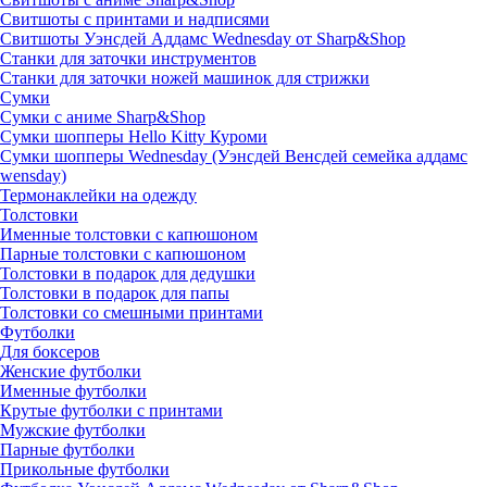
Свитшоты с принтами и надписями
Свитшоты Уэнсдей Аддамс Wednesday от Sharp&Shop
Станки для заточки инструментов
Станки для заточки ножей машинок для стрижки
Сумки
Сумки с аниме Sharp&Shop
Сумки шопперы Hello Kitty Куроми
Сумки шопперы Wednesday (Уэнсдей Венсдей семейка аддамс
wensday)
Термонаклейки на одежду
Толстовки
Именные толстовки с капюшоном
Парные толстовки с капюшоном
Толстовки в подарок для дедушки
Толстовки в подарок для папы
Толстовки со смешными принтами
Футболки
Для боксеров
Женские футболки
Именные футболки
Крутые футболки с принтами
Мужские футболки
Парные футболки
Прикольные футболки