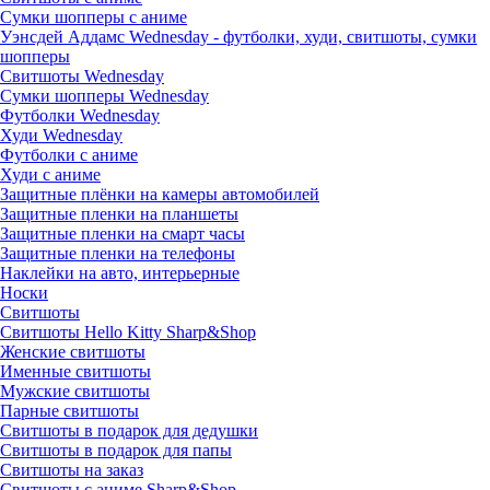
Сумки шопперы с аниме
Уэнсдей Аддамс Wednesday - футболки, худи, свитшоты, сумки
шопперы
Свитшоты Wednesday
Сумки шопперы Wednesday
Футболки Wednesday
Худи Wednesday
Футболки с аниме
Худи с аниме
Защитные плёнки на камеры автомобилей
Защитные пленки на планшеты
Защитные пленки на смарт часы
Защитные пленки на телефоны
Наклейки на авто, интерьерные
Носки
Свитшоты
Cвитшоты Hello Kitty Sharp&Shop
Женские свитшоты
Именные свитшоты
Мужские свитшоты
Парные свитшоты
Свитшоты в подарок для дедушки
Свитшоты в подарок для папы
Свитшоты на заказ
Свитшоты с аниме Sharp&Shop