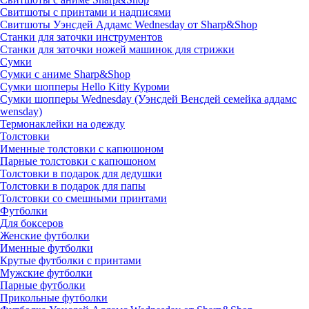
Свитшоты с принтами и надписями
Свитшоты Уэнсдей Аддамс Wednesday от Sharp&Shop
Станки для заточки инструментов
Станки для заточки ножей машинок для стрижки
Сумки
Сумки с аниме Sharp&Shop
Сумки шопперы Hello Kitty Куроми
Сумки шопперы Wednesday (Уэнсдей Венсдей семейка аддамс
wensday)
Термонаклейки на одежду
Толстовки
Именные толстовки с капюшоном
Парные толстовки с капюшоном
Толстовки в подарок для дедушки
Толстовки в подарок для папы
Толстовки со смешными принтами
Футболки
Для боксеров
Женские футболки
Именные футболки
Крутые футболки с принтами
Мужские футболки
Парные футболки
Прикольные футболки