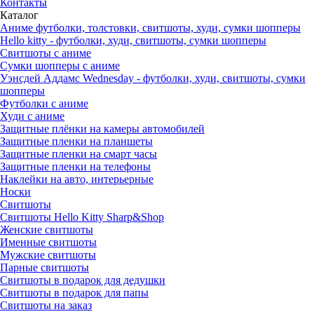
Контакты
Каталог
Аниме футболки, толстовки, свитшоты, худи, сумки шопперы
Hello kitty - футболки, худи, свитшоты, сумки шопперы
Свитшоты с аниме
Сумки шопперы с аниме
Уэнсдей Аддамс Wednesday - футболки, худи, свитшоты, сумки
шопперы
Футболки с аниме
Худи с аниме
Защитные плёнки на камеры автомобилей
Защитные пленки на планшеты
Защитные пленки на смарт часы
Защитные пленки на телефоны
Наклейки на авто, интерьерные
Носки
Свитшоты
Cвитшоты Hello Kitty Sharp&Shop
Женские свитшоты
Именные свитшоты
Мужские свитшоты
Парные свитшоты
Свитшоты в подарок для дедушки
Свитшоты в подарок для папы
Свитшоты на заказ