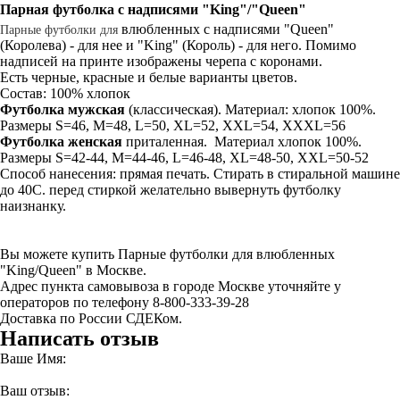
Парная
футболка
с надписями "King"/"Queen"
влюбленных с надписями "Queen"
Парные
футболки
для
(Королева) - для нее и "King" (Король) - для него. Помимо
надписей на принте изображены черепа с коронами.
Есть черные, красные и белые варианты цветов.
Состав: 100% хлопок
Футболка мужская
(классическая). Материал: хлопок 100%.
Размеры S=46, M=48, L=50, XL=52, XXL=54, XXXL=56
Футболка женская
приталенная. Материал хлопок 100%.
Размеры S=42-44, M=44-46, L=46-48, XL=48-50, XXL=50-52
Способ нанесения: прямая печать. Стирать в стиральной машине
до 40С. перед стиркой желательно вывернуть футболку
наизнанку.
Вы можете купить Парные футболки для влюбленных
"King/Queen" в Москве.
Адрес пункта самовывоза в городе Москве уточняйте у
операторов по телефону 8-800-333-39-28
Доставка по России СДЕКом.
Написать отзыв
Ваше Имя:
Ваш отзыв: