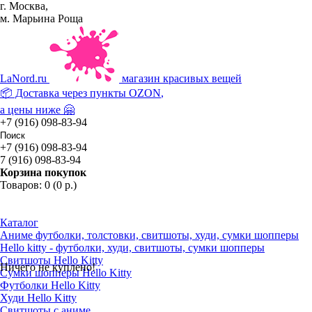
г. Москва,
м. Марьина Роща
La
Nord.ru
магазин красивых вещей
📦 Доставка через пункты
OZON
,
а цены ниже 🤗
+7 (916) 098-83-94
+7 (916) 098-83-94
7 (916) 098-83-94
Корзина покупок
Товаров: 0 (0 р.)
Каталог
Аниме футболки, толстовки, свитшоты, худи, сумки шопперы
Hello kitty - футболки, худи, свитшоты, сумки шопперы
Свитшоты Hello Kitty
Ничего не куплено!
Сумки шопперы Hello Kitty
Футболки Hello Kitty
Худи Hello Kitty
Свитшоты с аниме