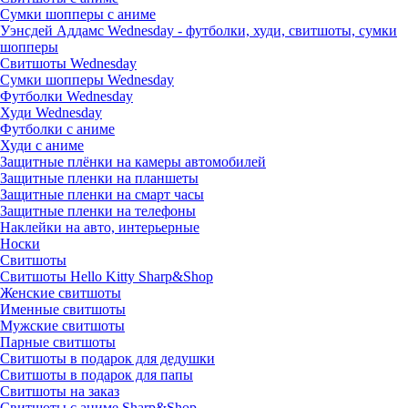
Сумки шопперы с аниме
Уэнсдей Аддамс Wednesday - футболки, худи, свитшоты, сумки
шопперы
Свитшоты Wednesday
Сумки шопперы Wednesday
Футболки Wednesday
Худи Wednesday
Футболки с аниме
Худи с аниме
Защитные плёнки на камеры автомобилей
Защитные пленки на планшеты
Защитные пленки на смарт часы
Защитные пленки на телефоны
Наклейки на авто, интерьерные
Носки
Свитшоты
Cвитшоты Hello Kitty Sharp&Shop
Женские свитшоты
Именные свитшоты
Мужские свитшоты
Парные свитшоты
Свитшоты в подарок для дедушки
Свитшоты в подарок для папы
Свитшоты на заказ
Свитшоты с аниме Sharp&Shop