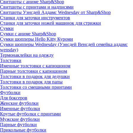
Свитшоты с аниме Sharp&Shop
Свитшоты с принтами и надписями
Свитшоты Уэнсдей Аддамс Wednesday от Sharp&Shop
Станки для заточки инструментов
Станки для заточки ножей машинок для стрижки
Сумки
Сумки с аниме Sharp&Shop
Сумки шопперы Hello Kitty Куроми
Сумки шопперы Wednesday (Уэнсдей Венсдей семейка аддамс
wensday)
Термонаклейки на одежду
Толстовки
Именные толстовки с капюшоном
Парные толстовки с капюшоном
Толстовки в подарок для дедушки
Толстовки в подарок для папы
Толстовки со смешными принтами
Футболки
Для боксеров
Женские футболки
Именные футболки
Крутые футболки с принтами
Мужские футболки
Парные футболки
Прикольные футболки