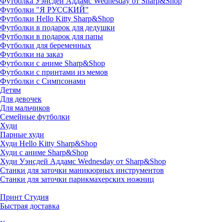
Футболка Уэнсдей Аддамс Wednesday от Sharp&Shop
Футболки "Я РУССКИЙ"
Футболки Hello Kitty Sharp&Shop
Футболки в подарок для дедушки
Футболки в подарок для папы
Футболки для беременных
Футболки на заказ
Футболки с аниме Sharp&Shop
Футболки с принтами из мемов
Футболки с Симпсонами
Детям
Для девочек
Для мальчиков
Семейные футболки
Худи
Парные худи
Худи Hello Kitty Sharp&Shop
Худи с аниме Sharp&Shop
Худи Уэнсдей Аддамс Wednesday от Sharp&Shop
Станки для заточки маникюрных инструментов
Станки для заточки парикмахерских ножниц
Принт Студия
Быстрая доставка