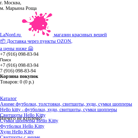
г. Москва,
м. Марьина Роща
La
Nord.ru
магазин красивых вещей
📦 Доставка через пункты
OZON
,
а цены ниже 🤗
+7 (916) 098-83-94
+7 (916) 098-83-94
7 (916) 098-83-94
Корзина покупок
Товаров: 0 (0 р.)
Каталог
Аниме футболки, толстовки, свитшоты, худи, сумки шопперы
Hello kitty - футболки, худи, свитшоты, сумки шопперы
Свитшоты Hello Kitty
Ничего не куплено!
Сумки шопперы Hello Kitty
Футболки Hello Kitty
Худи Hello Kitty
Свитшоты с аниме