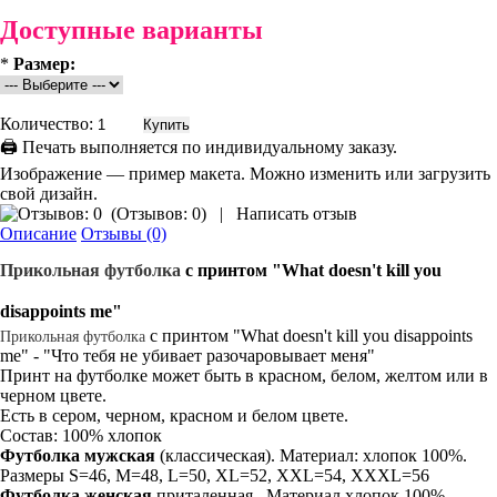
Доступные варианты
*
Размер:
Количество:
🖨 Печать выполняется по индивидуальному заказу.
Изображение — пример макета. Можно изменить или загрузить
свой дизайн.
(
Отзывов: 0
)
|
Написать отзыв
Описание
Отзывы (0)
Прикольная
футболка
с принтом "What doesn't kill you
disappoints me"
с принтом "What doesn't kill you disappoints
Прикольная футболка
me" - "Что тебя не убивает разочаровывает меня"
Принт на футболке может быть в красном, белом, желтом или в
черном цвете.
Есть в сером, черном, красном и белом цвете.
Состав: 100% хлопок
Футболка мужская
(классическая). Материал: хлопок 100%.
Размеры S=46, M=48, L=50, XL=52, XXL=54, XXXL=56
Футболка женская
приталенная. Материал хлопок 100%.