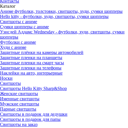
Контакты
Каталог
Аниме футболки, толстовки, свитшоты, худи, сумки шопперы
Hello kitty - футболки, худи, свитшоты, сумки шопперы
Свитшоты с аниме
Сумки шопперы с аниме
Уэнсдей Аддамс Wednesday - футболки, худи, свитшоты, сумки
шопперы
Футболки с аниме
Худи с аниме
Защитные плёнки на камеры автомобилей
Защитные пленки на планшеты
Защитные пленки на смарт часы
Защитные пленки на телефоны
Наклейки на авто, интерьерные
Носки
Свитшоты
Cвитшоты Hello Kitty Sharp&Shop
Женские свитшоты
Именные свитшоты
Мужские свитшоты
Парные свитшоты
Свитшоты в подарок для дедушки
Свитшоты в подарок для папы
Свитшоты на заказ