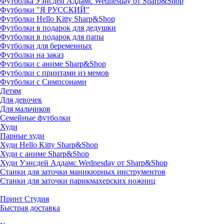
Футболка Уэнсдей Аддамс Wednesday от Sharp&Shop
Футболки "Я РУССКИЙ"
Футболки Hello Kitty Sharp&Shop
Футболки в подарок для дедушки
Футболки в подарок для папы
Футболки для беременных
Футболки на заказ
Футболки с аниме Sharp&Shop
Футболки с принтами из мемов
Футболки с Симпсонами
Детям
Для девочек
Для мальчиков
Семейные футболки
Худи
Парные худи
Худи Hello Kitty Sharp&Shop
Худи с аниме Sharp&Shop
Худи Уэнсдей Аддамс Wednesday от Sharp&Shop
Станки для заточки маникюрных инструментов
Станки для заточки парикмахерских ножниц
Принт Студия
Быстрая доставка