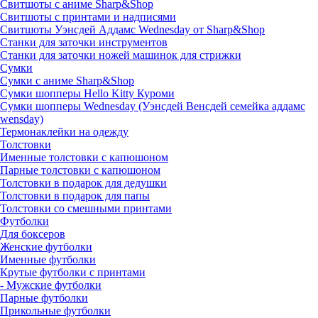
Свитшоты с аниме Sharp&Shop
Свитшоты с принтами и надписями
Свитшоты Уэнсдей Аддамс Wednesday от Sharp&Shop
Станки для заточки инструментов
Станки для заточки ножей машинок для стрижки
Сумки
Сумки с аниме Sharp&Shop
Сумки шопперы Hello Kitty Куроми
Сумки шопперы Wednesday (Уэнсдей Венсдей семейка аддамс
wensday)
Термонаклейки на одежду
Толстовки
Именные толстовки с капюшоном
Парные толстовки с капюшоном
Толстовки в подарок для дедушки
Толстовки в подарок для папы
Толстовки со смешными принтами
Футболки
Для боксеров
Женские футболки
Именные футболки
Крутые футболки с принтами
- Мужские футболки
Парные футболки
Прикольные футболки