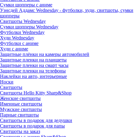
Сумки шопперы с аниме
Уэнсдей Аддамс Wednesday - футболки, худи, свитшоты, сумки
шопперы
Свитшоты Wednesday
Сумки шопперы Wednesday
Футболки Wednesday
Худи Wednesday
Футболки с аниме
Худи с аниме
Защитные плёнки на камеры автомобилей
Защитные пленки на планшеты
Защитные пленки на смарт часы
Защитные пленки на телефоны
Наклейки на авто, интерьерные
Носки
Свитшоты
Cвитшоты Hello Kitty Sharp&Shop
Женские свитшоты
Именные свитшоты
Мужские свитшоты
Парные свитшоты
Свитшоты в подарок для дедушки
Свитшоты в подарок для папы
Свитшоты на заказ
Свитшоты с аниме Sharp&Shop