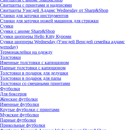
Свитшоты с принтами и надписями
Свитшоты Уэнсдей Аддамс Wednesday от Sharp&Shop
Станки для заточки инструментов
Станки для заточки ножей машинок для стрижки
Сумки
Сумки с аниме Sharp&Shop
Сумки шопперы Hello Kitty Куроми
Сумки шопперы Wednesday (Уэнсдей Венсдей семейка аддамс
wensday)
Термонаклейки на одежду
Толстовки
Именные толстовки с капюшоном
Парные толстовки с капюшоном
Толстовки в подарок для дедушки
Толстовки в подарок для папы
Толстовки со смешными принтами
Футболки
Для боксеров
Женские футболки
Именные футболки
Крутые футболки с принтами
Мужские футболки
Парные футболки
Прикольные футболки