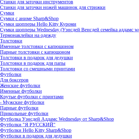
Станки для заточки инструментов
Станки для заточки ножей машинок для стрижки
Сумки
Сумки с аниме Sharp&Shop
Сумки шопперы Hello Kitty Куроми
Сумки шопперы Wednesday (Уэнсдей Венсдей семейка аддамс w
Термонаклейки на одежду
Толстовки
Именные толстовки с капюшоном
Парные толстовки с капюшоном
Толстовки в подарок для дедушки
Толстовки в подарок для папы
Толстовки со смешными принтами
Футболки
Для боксеров
Женские футболки
Именные футболки
Крутые футболки с принтами
- Мужские футболки
Парные футболки
Прикольные футболки
Футболка Уэнсдей Аддамс Wednesday от Sharp&Shop
Футболки "Я РУССКИЙ"
Футболки Hello Kitty Sharp&Shop
Футболки в подарок для дедушки