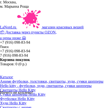
г. Москва,
м. Марьина Роща
La
Nord.ru
магазин красивых вещей
📦 Доставка через пункты
OZON
,
а цены ниже 🤗
+7 (916) 098-83-94
+7 (916) 098-83-94
7 (916) 098-83-94
Корзина покупок
Товаров: 0 (0 р.)
Каталог
Аниме футболки, толстовки, свитшоты, худи, сумки шопперы
Hello kitty - футболки, худи, свитшоты, сумки шопперы
Свитшоты Hello Kitty
Ничего не куплено!
Сумки шопперы Hello Kitty
Футболки Hello Kitty
Худи Hello Kitty
Свитшоты с аниме