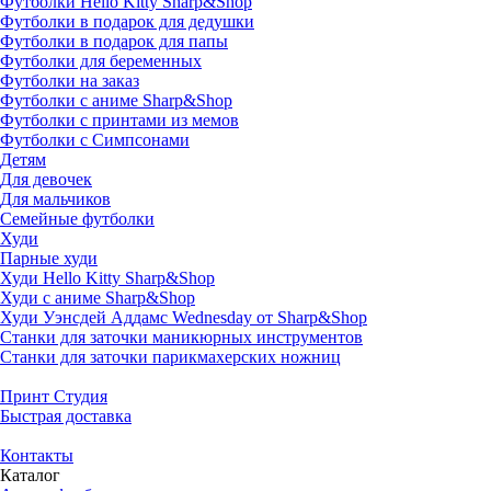
Футболки Hello Kitty Sharp&Shop
Футболки в подарок для дедушки
Футболки в подарок для папы
Футболки для беременных
Футболки на заказ
Футболки с аниме Sharp&Shop
Футболки с принтами из мемов
Футболки с Симпсонами
Детям
Для девочек
Для мальчиков
Семейные футболки
Худи
Парные худи
Худи Hello Kitty Sharp&Shop
Худи с аниме Sharp&Shop
Худи Уэнсдей Аддамс Wednesday от Sharp&Shop
Станки для заточки маникюрных инструментов
Станки для заточки парикмахерских ножниц
Принт Студия
Быстрая доставка
Контакты
Каталог