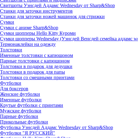
Свитшоты Уэнсдей Аддамс Wednesday от Sharp&Shop
Станки для заточки инструментов
Станки для заточки ножей машинок для стрижки
Сумки
Сумки с аниме Sharp&Shop
Сумки шопперы Hello Kitty Куроми
Сумки шопперы Wednesday (Уэнсдей Венсдей семейка аддамс w
Термонаклейки на одежду
Толстовки
Именные толстовки с капюшоном
Парные толстовки с капюшоном
Толстовки в подарок для дедушки
Толстовки в подарок для папы
Толстовки со смешными принтами
Футболки
Для боксеров
Женские футболки
Именные футболки
Крутые футболки с принтами
Мужские футболки
Парные футболки
Прикольные футболки
Футболка Уэнсдей Аддамс Wednesday от Sharp&Shop
Футболки "Я РУССКИЙ"