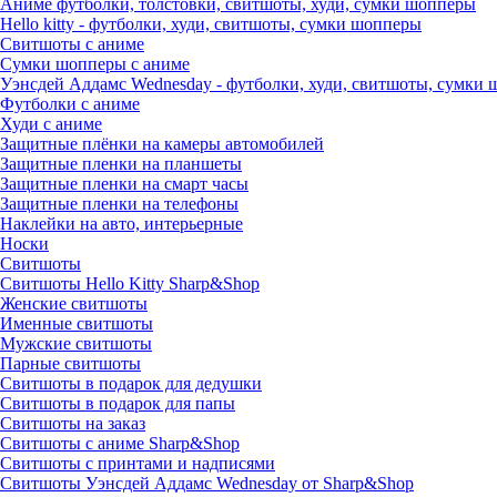
Аниме футболки, толстовки, свитшоты, худи, сумки шопперы
Hello kitty - футболки, худи, свитшоты, сумки шопперы
Свитшоты с аниме
Сумки шопперы с аниме
Уэнсдей Аддамс Wednesday - футболки, худи, свитшоты, сумки
Футболки с аниме
Худи с аниме
Защитные плёнки на камеры автомобилей
Защитные пленки на планшеты
Защитные пленки на смарт часы
Защитные пленки на телефоны
Наклейки на авто, интерьерные
Носки
Свитшоты
Cвитшоты Hello Kitty Sharp&Shop
Женские свитшоты
Именные свитшоты
Мужские свитшоты
Парные свитшоты
Свитшоты в подарок для дедушки
Свитшоты в подарок для папы
Свитшоты на заказ
Свитшоты с аниме Sharp&Shop
Свитшоты с принтами и надписями
Свитшоты Уэнсдей Аддамс Wednesday от Sharp&Shop