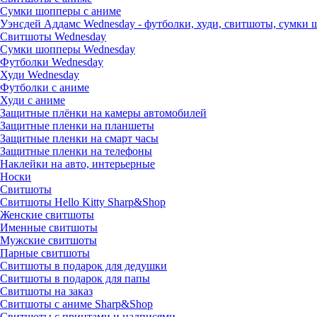
Сумки шопперы с аниме
Уэнсдей Аддамс Wednesday - футболки, худи, свитшоты, сумки
Свитшоты Wednesday
Сумки шопперы Wednesday
Футболки Wednesday
Худи Wednesday
Футболки с аниме
Худи с аниме
Защитные плёнки на камеры автомобилей
Защитные пленки на планшеты
Защитные пленки на смарт часы
Защитные пленки на телефоны
Наклейки на авто, интерьерные
Носки
Свитшоты
Cвитшоты Hello Kitty Sharp&Shop
Женские свитшоты
Именные свитшоты
Мужские свитшоты
Парные свитшоты
Свитшоты в подарок для дедушки
Свитшоты в подарок для папы
Свитшоты на заказ
Свитшоты с аниме Sharp&Shop
Свитшоты с принтами и надписями