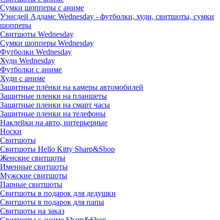
Сумки шопперы с аниме
Уэнсдей Аддамс Wednesday - футболки, худи, свитшоты, сумки
шопперы
Свитшоты Wednesday
Сумки шопперы Wednesday
Футболки Wednesday
Худи Wednesday
Футболки с аниме
Худи с аниме
Защитные плёнки на камеры автомобилей
Защитные пленки на планшеты
Защитные пленки на смарт часы
Защитные пленки на телефоны
Наклейки на авто, интерьерные
Носки
Свитшоты
Cвитшоты Hello Kitty Sharp&Shop
Женские свитшоты
Именные свитшоты
Мужские свитшоты
Парные свитшоты
Свитшоты в подарок для дедушки
Свитшоты в подарок для папы
Свитшоты на заказ
Свитшоты с аниме Sharp&Shop