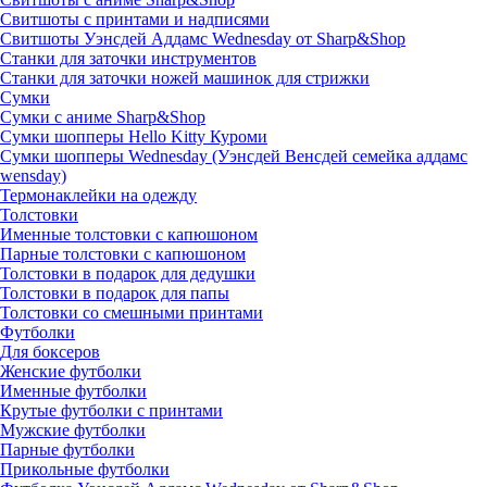
Свитшоты с принтами и надписями
Свитшоты Уэнсдей Аддамс Wednesday от Sharp&Shop
Станки для заточки инструментов
Станки для заточки ножей машинок для стрижки
Сумки
Сумки с аниме Sharp&Shop
Сумки шопперы Hello Kitty Куроми
Сумки шопперы Wednesday (Уэнсдей Венсдей семейка аддамс
wensday)
Термонаклейки на одежду
Толстовки
Именные толстовки с капюшоном
Парные толстовки с капюшоном
Толстовки в подарок для дедушки
Толстовки в подарок для папы
Толстовки со смешными принтами
Футболки
Для боксеров
Женские футболки
Именные футболки
Крутые футболки с принтами
Мужские футболки
Парные футболки
Прикольные футболки