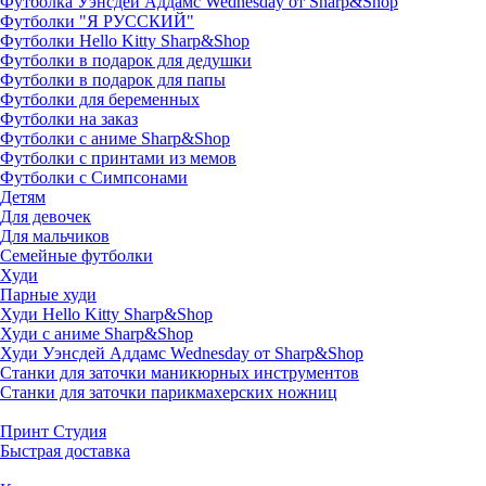
Футболка Уэнсдей Аддамс Wednesday от Sharp&Shop
Футболки "Я РУССКИЙ"
Футболки Hello Kitty Sharp&Shop
Футболки в подарок для дедушки
Футболки в подарок для папы
Футболки для беременных
Футболки на заказ
Футболки с аниме Sharp&Shop
Футболки с принтами из мемов
Футболки с Симпсонами
Детям
Для девочек
Для мальчиков
Семейные футболки
Худи
Парные худи
Худи Hello Kitty Sharp&Shop
Худи с аниме Sharp&Shop
Худи Уэнсдей Аддамс Wednesday от Sharp&Shop
Станки для заточки маникюрных инструментов
Станки для заточки парикмахерских ножниц
Принт Студия
Быстрая доставка