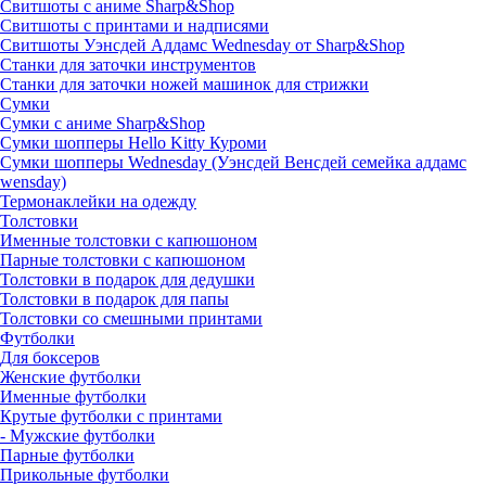
Свитшоты с аниме Sharp&Shop
Свитшоты с принтами и надписями
Свитшоты Уэнсдей Аддамс Wednesday от Sharp&Shop
Станки для заточки инструментов
Станки для заточки ножей машинок для стрижки
Сумки
Сумки с аниме Sharp&Shop
Сумки шопперы Hello Kitty Куроми
Сумки шопперы Wednesday (Уэнсдей Венсдей семейка аддамс
wensday)
Термонаклейки на одежду
Толстовки
Именные толстовки с капюшоном
Парные толстовки с капюшоном
Толстовки в подарок для дедушки
Толстовки в подарок для папы
Толстовки со смешными принтами
Футболки
Для боксеров
Женские футболки
Именные футболки
Крутые футболки с принтами
- Мужские футболки
Парные футболки
Прикольные футболки