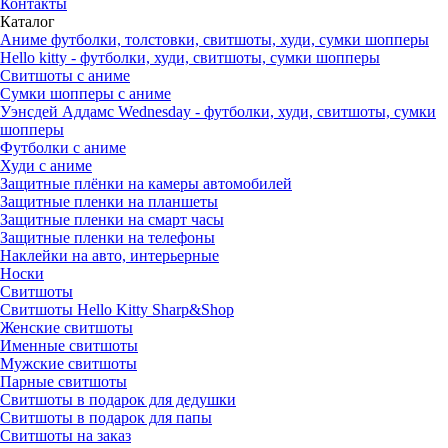
Контакты
Каталог
Аниме футболки, толстовки, свитшоты, худи, сумки шопперы
Hello kitty - футболки, худи, свитшоты, сумки шопперы
Свитшоты с аниме
Сумки шопперы с аниме
Уэнсдей Аддамс Wednesday - футболки, худи, свитшоты, сумки
шопперы
Футболки с аниме
Худи с аниме
Защитные плёнки на камеры автомобилей
Защитные пленки на планшеты
Защитные пленки на смарт часы
Защитные пленки на телефоны
Наклейки на авто, интерьерные
Носки
Свитшоты
Cвитшоты Hello Kitty Sharp&Shop
Женские свитшоты
Именные свитшоты
Мужские свитшоты
Парные свитшоты
Свитшоты в подарок для дедушки
Свитшоты в подарок для папы
Свитшоты на заказ