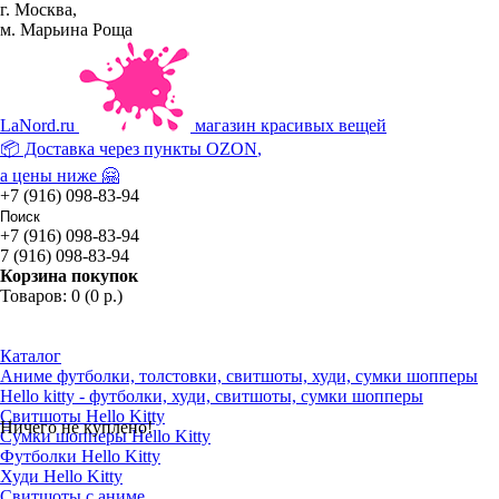
г. Москва,
м. Марьина Роща
La
Nord.ru
магазин красивых вещей
📦 Доставка через пункты
OZON
,
а цены ниже 🤗
+7 (916) 098-83-94
+7 (916) 098-83-94
7 (916) 098-83-94
Корзина покупок
Товаров: 0 (0 р.)
Каталог
Аниме футболки, толстовки, свитшоты, худи, сумки шопперы
Hello kitty - футболки, худи, свитшоты, сумки шопперы
Свитшоты Hello Kitty
Ничего не куплено!
Сумки шопперы Hello Kitty
Футболки Hello Kitty
Худи Hello Kitty
Свитшоты с аниме