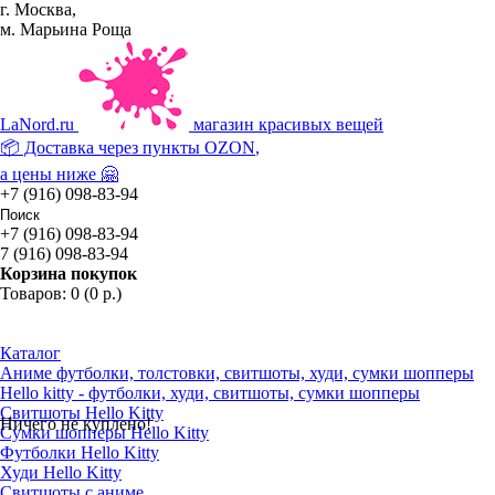
г. Москва,
м. Марьина Роща
La
Nord.ru
магазин красивых вещей
📦 Доставка через пункты
OZON
,
а цены ниже 🤗
+7 (916) 098-83-94
+7 (916) 098-83-94
7 (916) 098-83-94
Корзина покупок
Товаров: 0 (0 р.)
Каталог
Аниме футболки, толстовки, свитшоты, худи, сумки шопперы
Hello kitty - футболки, худи, свитшоты, сумки шопперы
Свитшоты Hello Kitty
Ничего не куплено!
Сумки шопперы Hello Kitty
Футболки Hello Kitty
Худи Hello Kitty
Свитшоты с аниме