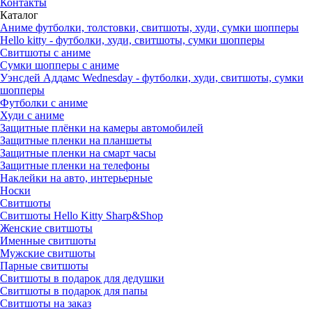
Контакты
Каталог
Аниме футболки, толстовки, свитшоты, худи, сумки шопперы
Hello kitty - футболки, худи, свитшоты, сумки шопперы
Свитшоты с аниме
Сумки шопперы с аниме
Уэнсдей Аддамс Wednesday - футболки, худи, свитшоты, сумки
шопперы
Футболки с аниме
Худи с аниме
Защитные плёнки на камеры автомобилей
Защитные пленки на планшеты
Защитные пленки на смарт часы
Защитные пленки на телефоны
Наклейки на авто, интерьерные
Носки
Свитшоты
Cвитшоты Hello Kitty Sharp&Shop
Женские свитшоты
Именные свитшоты
Мужские свитшоты
Парные свитшоты
Свитшоты в подарок для дедушки
Свитшоты в подарок для папы
Свитшоты на заказ