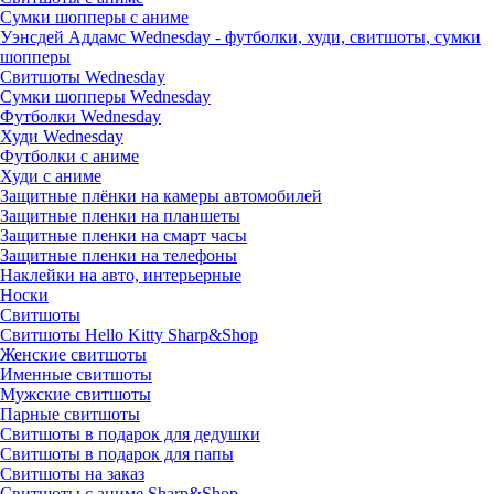
Сумки шопперы с аниме
Уэнсдей Аддамс Wednesday - футболки, худи, свитшоты, сумки
шопперы
Свитшоты Wednesday
Сумки шопперы Wednesday
Футболки Wednesday
Худи Wednesday
Футболки с аниме
Худи с аниме
Защитные плёнки на камеры автомобилей
Защитные пленки на планшеты
Защитные пленки на смарт часы
Защитные пленки на телефоны
Наклейки на авто, интерьерные
Носки
Свитшоты
Cвитшоты Hello Kitty Sharp&Shop
Женские свитшоты
Именные свитшоты
Мужские свитшоты
Парные свитшоты
Свитшоты в подарок для дедушки
Свитшоты в подарок для папы
Свитшоты на заказ
Свитшоты с аниме Sharp&Shop