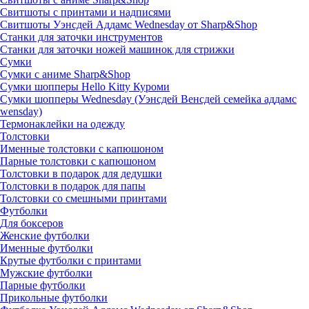
Свитшоты с принтами и надписями
Свитшоты Уэнсдей Аддамс Wednesday от Sharp&Shop
Станки для заточки инструментов
Станки для заточки ножей машинок для стрижки
Сумки
Сумки с аниме Sharp&Shop
Сумки шопперы Hello Kitty Куроми
Сумки шопперы Wednesday (Уэнсдей Венсдей семейка аддамс
wensday)
Термонаклейки на одежду
Толстовки
Именные толстовки с капюшоном
Парные толстовки с капюшоном
Толстовки в подарок для дедушки
Толстовки в подарок для папы
Толстовки со смешными принтами
Футболки
Для боксеров
Женские футболки
Именные футболки
Крутые футболки с принтами
Мужские футболки
Парные футболки
Прикольные футболки