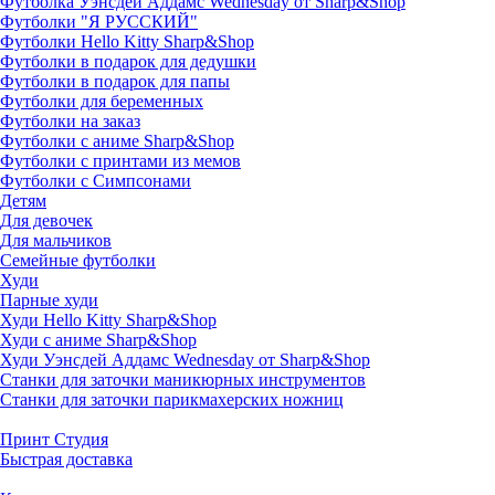
Футболка Уэнсдей Аддамс Wednesday от Sharp&Shop
Футболки "Я РУССКИЙ"
Футболки Hello Kitty Sharp&Shop
Футболки в подарок для дедушки
Футболки в подарок для папы
Футболки для беременных
Футболки на заказ
Футболки с аниме Sharp&Shop
Футболки с принтами из мемов
Футболки с Симпсонами
Детям
Для девочек
Для мальчиков
Семейные футболки
Худи
Парные худи
Худи Hello Kitty Sharp&Shop
Худи с аниме Sharp&Shop
Худи Уэнсдей Аддамс Wednesday от Sharp&Shop
Станки для заточки маникюрных инструментов
Станки для заточки парикмахерских ножниц
Принт Студия
Быстрая доставка