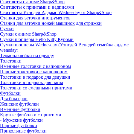
Свитшоты с аниме Sharp&Shop
Свитшоты с принтами и надписями
Свитшоты Уэнсдей Аддамс Wednesday от Sharp&Shop
Станки для заточки инструментов
Станки для заточки ножей машинок для стрижки
Сумки
Сумки с аниме Sharp&Shop
Сумки шопперы Hello Kitty Куроми
Сумки шопперы Wednesday (Уэнсдей Венсдей семейка аддамс
wensday)
Термонаклейки на одежду
Толстовки
Именные толстовки с капюшоном
Парные толстовки с капюшоном
Толстовки в подарок для дедушки
Толстовки в подарок для папы
Толстовки со смешными принтами
Футболки
Для боксеров
Женские футболки
Именные футболки
Крутые футболки с принтами
- Мужские футболки
Парные футболки
Прикольные футболки