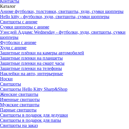
Контакты
Каталог
Аниме футболки, толстовки, свитшоты, худи, сумки шопперы
Hello kitty - футболки, худи, свитшоты, сумки шопперы
Свитшоты с аниме
Сумки шопперы с аниме
Уэнсдей Аддамс Wednesday - футболки, худи, свитшоты, сумки
шопперы
Футболки с аниме
Худи с аниме
Защитные плёнки на камеры автомобилей
Защитные пленки на планшеты
Защитные пленки на смарт часы
Защитные пленки на телефоны
Наклейки на авто, интерьерные
Носки
Свитшоты
Cвитшоты Hello Kitty Sharp&Shop
Женские свитшоты
Именные свитшоты
Мужские свитшоты
Парные свитшоты
Свитшоты в подарок для дедушки
Свитшоты в подарок для папы
Свитшоты на заказ