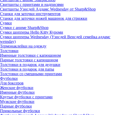
Свитшоты с принтами и надписями
Свитшоты Уэнсдей Аддамс Wednesday от Sharp&Shop
Станки для заточки инструментов
Станки для заточки ножей машинок для стрижки
Сумки
Сумки с аниме Sharp&Shop
Сумки шопперы Hello Kitty Куроми
Сумки шопперы Wednesday (Уэнсдей Венсдей семейка аддамс
wensday)
Термонаклейки на одежду
Толстовки
Именные толстовки с капюшоном
Парные толстовки с капюшоном
Толстовки в подарок для дедушки
Толстовки в подарок для папы
Толстовки со смешными принтами
Футболки
Для боксеров
Женские футболки
Именные футболки
Крутые футболки с принтами
Мужские футболки
Парные футболки
Прикольные футболки