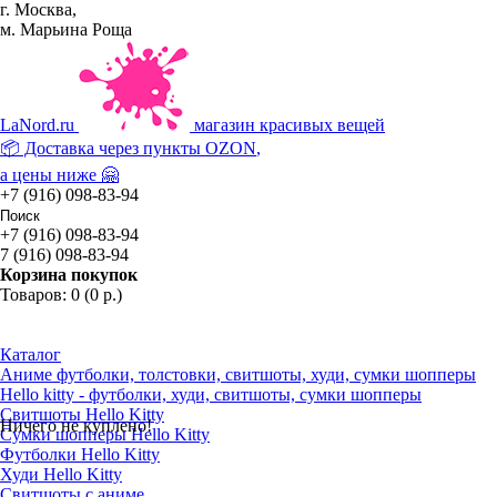
г. Москва,
м. Марьина Роща
La
Nord.ru
магазин красивых вещей
📦 Доставка через пункты
OZON
,
а цены ниже 🤗
+7 (916) 098-83-94
+7 (916) 098-83-94
7 (916) 098-83-94
Корзина покупок
Товаров: 0 (0 р.)
Каталог
Аниме футболки, толстовки, свитшоты, худи, сумки шопперы
Hello kitty - футболки, худи, свитшоты, сумки шопперы
Свитшоты Hello Kitty
Ничего не куплено!
Сумки шопперы Hello Kitty
Футболки Hello Kitty
Худи Hello Kitty
Свитшоты с аниме