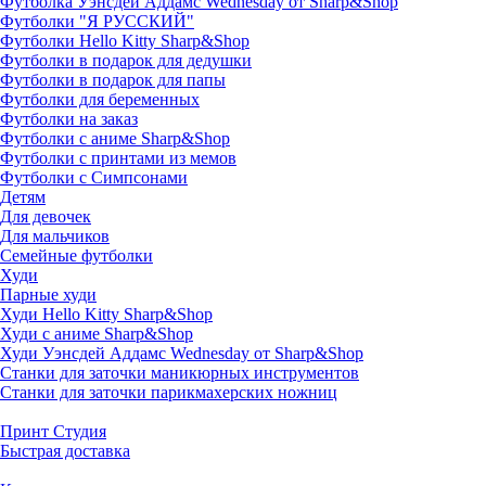
Футболка Уэнсдей Аддамс Wednesday от Sharp&Shop
Футболки "Я РУССКИЙ"
Футболки Hello Kitty Sharp&Shop
Футболки в подарок для дедушки
Футболки в подарок для папы
Футболки для беременных
Футболки на заказ
Футболки с аниме Sharp&Shop
Футболки с принтами из мемов
Футболки с Симпсонами
Детям
Для девочек
Для мальчиков
Семейные футболки
Худи
Парные худи
Худи Hello Kitty Sharp&Shop
Худи с аниме Sharp&Shop
Худи Уэнсдей Аддамс Wednesday от Sharp&Shop
Станки для заточки маникюрных инструментов
Станки для заточки парикмахерских ножниц
Принт Студия
Быстрая доставка