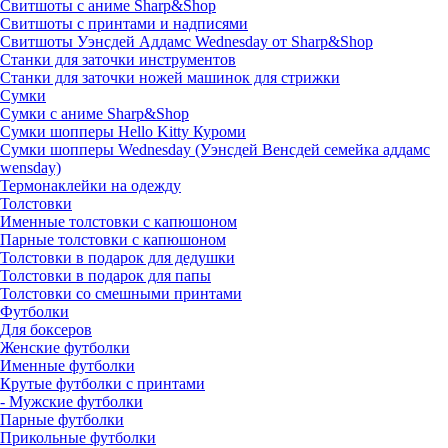
Свитшоты с аниме Sharp&Shop
Свитшоты с принтами и надписями
Свитшоты Уэнсдей Аддамс Wednesday от Sharp&Shop
Станки для заточки инструментов
Станки для заточки ножей машинок для стрижки
Сумки
Сумки с аниме Sharp&Shop
Сумки шопперы Hello Kitty Куроми
Сумки шопперы Wednesday (Уэнсдей Венсдей семейка аддамс
wensday)
Термонаклейки на одежду
Толстовки
Именные толстовки с капюшоном
Парные толстовки с капюшоном
Толстовки в подарок для дедушки
Толстовки в подарок для папы
Толстовки со смешными принтами
Футболки
Для боксеров
Женские футболки
Именные футболки
Крутые футболки с принтами
- Мужские футболки
Парные футболки
Прикольные футболки