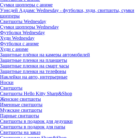
Сумки шопперы с аниме
Уэнсдей Аддамс Wednesday - футболки, худи, свитшоты, сумки
шопперы
Свитшоты Wednesday
Сумки шопперы Wednesday
Футболки Wednesday
Худи Wednesday
Футболки с аниме
Худи с аниме
Защитные плёнки на камеры автомобилей
Защитные пленки на планшеты
Защитные пленки на смарт часы
Защитные пленки на телефоны
Наклейки на авто, интерьерные
Носки
Свитшоты
Cвитшоты Hello Kitty Sharp&Shop
Женские свитшоты
Именные свитшоты
Мужские свитшоты
Парные свитшоты
Свитшоты в подарок для дедушки
Свитшоты в подарок для папы
Свитшоты на заказ
Свитшоты с аниме Sharp&Shop