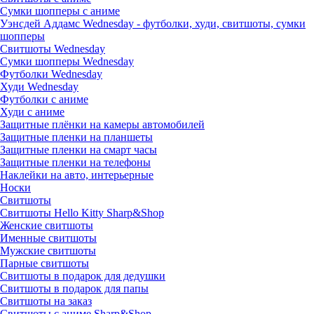
Сумки шопперы с аниме
Уэнсдей Аддамс Wednesday - футболки, худи, свитшоты, сумки
шопперы
Свитшоты Wednesday
Сумки шопперы Wednesday
Футболки Wednesday
Худи Wednesday
Футболки с аниме
Худи с аниме
Защитные плёнки на камеры автомобилей
Защитные пленки на планшеты
Защитные пленки на смарт часы
Защитные пленки на телефоны
Наклейки на авто, интерьерные
Носки
Свитшоты
Cвитшоты Hello Kitty Sharp&Shop
Женские свитшоты
Именные свитшоты
Мужские свитшоты
Парные свитшоты
Свитшоты в подарок для дедушки
Свитшоты в подарок для папы
Свитшоты на заказ
Свитшоты с аниме Sharp&Shop