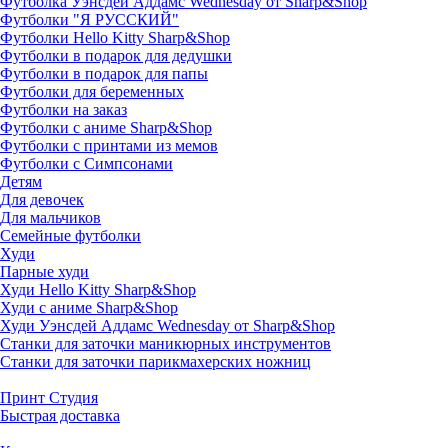
Футболка Уэнсдей Аддамс Wednesday от Sharp&Shop
Футболки "Я РУССКИЙ"
Футболки Hello Kitty Sharp&Shop
Футболки в подарок для дедушки
Футболки в подарок для папы
Футболки для беременных
Футболки на заказ
Футболки с аниме Sharp&Shop
Футболки с принтами из мемов
Футболки с Симпсонами
Детям
Для девочек
Для мальчиков
Семейные футболки
Худи
Парные худи
Худи Hello Kitty Sharp&Shop
Худи с аниме Sharp&Shop
Худи Уэнсдей Аддамс Wednesday от Sharp&Shop
Станки для заточки маникюрных инструментов
Станки для заточки парикмахерских ножниц
Принт Студия
Быстрая доставка