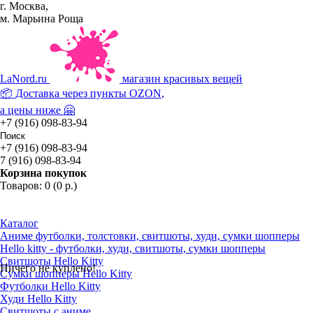
г. Москва,
м. Марьина Роща
La
Nord.ru
магазин красивых вещей
📦 Доставка через пункты
OZON
,
а цены ниже 🤗
+7 (916) 098-83-94
+7 (916) 098-83-94
7 (916) 098-83-94
Корзина покупок
Товаров: 0 (0 р.)
Каталог
Аниме футболки, толстовки, свитшоты, худи, сумки шопперы
Hello kitty - футболки, худи, свитшоты, сумки шопперы
Свитшоты Hello Kitty
Ничего не куплено!
Сумки шопперы Hello Kitty
Футболки Hello Kitty
Худи Hello Kitty
Свитшоты с аниме