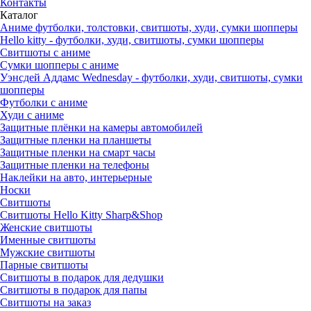
Контакты
Каталог
Аниме футболки, толстовки, свитшоты, худи, сумки шопперы
Hello kitty - футболки, худи, свитшоты, сумки шопперы
Свитшоты с аниме
Сумки шопперы с аниме
Уэнсдей Аддамс Wednesday - футболки, худи, свитшоты, сумки
шопперы
Футболки с аниме
Худи с аниме
Защитные плёнки на камеры автомобилей
Защитные пленки на планшеты
Защитные пленки на смарт часы
Защитные пленки на телефоны
Наклейки на авто, интерьерные
Носки
Свитшоты
Cвитшоты Hello Kitty Sharp&Shop
Женские свитшоты
Именные свитшоты
Мужские свитшоты
Парные свитшоты
Свитшоты в подарок для дедушки
Свитшоты в подарок для папы
Свитшоты на заказ