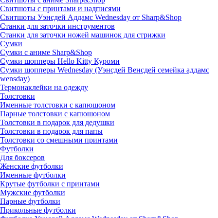
Свитшоты с принтами и надписями
Свитшоты Уэнсдей Аддамс Wednesday от Sharp&Shop
Станки для заточки инструментов
Станки для заточки ножей машинок для стрижки
Сумки
Сумки с аниме Sharp&Shop
Сумки шопперы Hello Kitty Куроми
Сумки шопперы Wednesday (Уэнсдей Венсдей семейка аддамс
wensday)
Термонаклейки на одежду
Толстовки
Именные толстовки с капюшоном
Парные толстовки с капюшоном
Толстовки в подарок для дедушки
Толстовки в подарок для папы
Толстовки со смешными принтами
Футболки
Для боксеров
Женские футболки
Именные футболки
Крутые футболки с принтами
Мужские футболки
Парные футболки
Прикольные футболки