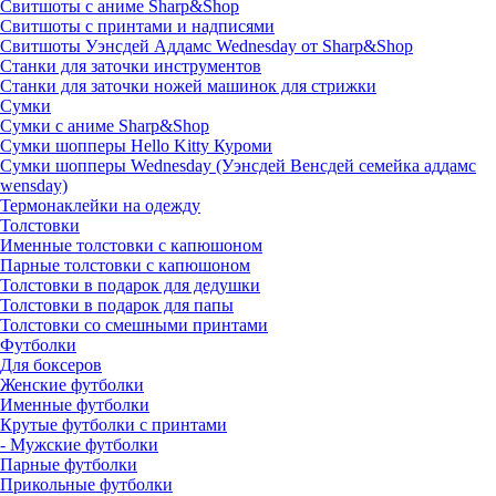
Свитшоты с аниме Sharp&Shop
Свитшоты с принтами и надписями
Свитшоты Уэнсдей Аддамс Wednesday от Sharp&Shop
Станки для заточки инструментов
Станки для заточки ножей машинок для стрижки
Сумки
Сумки с аниме Sharp&Shop
Сумки шопперы Hello Kitty Куроми
Сумки шопперы Wednesday (Уэнсдей Венсдей семейка аддамс
wensday)
Термонаклейки на одежду
Толстовки
Именные толстовки с капюшоном
Парные толстовки с капюшоном
Толстовки в подарок для дедушки
Толстовки в подарок для папы
Толстовки со смешными принтами
Футболки
Для боксеров
Женские футболки
Именные футболки
Крутые футболки с принтами
- Мужские футболки
Парные футболки
Прикольные футболки