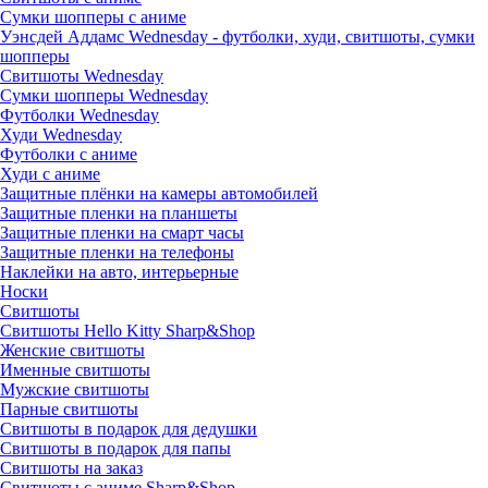
Сумки шопперы с аниме
Уэнсдей Аддамс Wednesday - футболки, худи, свитшоты, сумки
шопперы
Свитшоты Wednesday
Сумки шопперы Wednesday
Футболки Wednesday
Худи Wednesday
Футболки с аниме
Худи с аниме
Защитные плёнки на камеры автомобилей
Защитные пленки на планшеты
Защитные пленки на смарт часы
Защитные пленки на телефоны
Наклейки на авто, интерьерные
Носки
Свитшоты
Cвитшоты Hello Kitty Sharp&Shop
Женские свитшоты
Именные свитшоты
Мужские свитшоты
Парные свитшоты
Свитшоты в подарок для дедушки
Свитшоты в подарок для папы
Свитшоты на заказ
Свитшоты с аниме Sharp&Shop