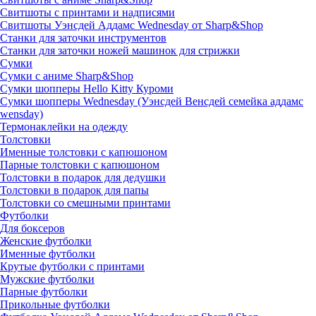
Свитшоты с принтами и надписями
Свитшоты Уэнсдей Аддамс Wednesday от Sharp&Shop
Станки для заточки инструментов
Станки для заточки ножей машинок для стрижки
Сумки
Сумки с аниме Sharp&Shop
Сумки шопперы Hello Kitty Куроми
Сумки шопперы Wednesday (Уэнсдей Венсдей семейка аддамс
wensday)
Термонаклейки на одежду
Толстовки
Именные толстовки с капюшоном
Парные толстовки с капюшоном
Толстовки в подарок для дедушки
Толстовки в подарок для папы
Толстовки со смешными принтами
Футболки
Для боксеров
Женские футболки
Именные футболки
Крутые футболки с принтами
Мужские футболки
Парные футболки
Прикольные футболки