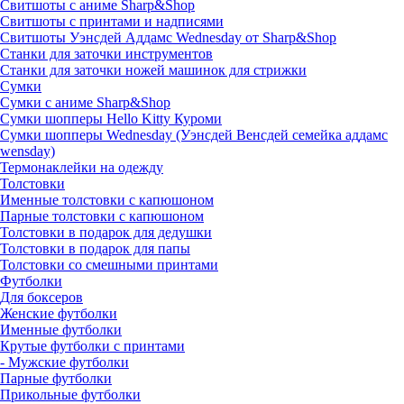
Свитшоты с аниме Sharp&Shop
Свитшоты с принтами и надписями
Свитшоты Уэнсдей Аддамс Wednesday от Sharp&Shop
Станки для заточки инструментов
Станки для заточки ножей машинок для стрижки
Сумки
Сумки с аниме Sharp&Shop
Сумки шопперы Hello Kitty Куроми
Сумки шопперы Wednesday (Уэнсдей Венсдей семейка аддамс
wensday)
Термонаклейки на одежду
Толстовки
Именные толстовки с капюшоном
Парные толстовки с капюшоном
Толстовки в подарок для дедушки
Толстовки в подарок для папы
Толстовки со смешными принтами
Футболки
Для боксеров
Женские футболки
Именные футболки
Крутые футболки с принтами
- Мужские футболки
Парные футболки
Прикольные футболки