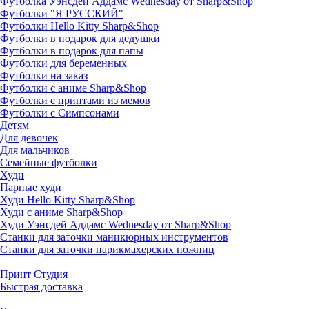
Футболка Уэнсдей Аддамс Wednesday от Sharp&Shop
Футболки "Я РУССКИЙ"
Футболки Hello Kitty Sharp&Shop
Футболки в подарок для дедушки
Футболки в подарок для папы
Футболки для беременных
Футболки на заказ
Футболки с аниме Sharp&Shop
Футболки с принтами из мемов
Футболки с Симпсонами
Детям
Для девочек
Для мальчиков
Семейные футболки
Худи
Парные худи
Худи Hello Kitty Sharp&Shop
Худи с аниме Sharp&Shop
Худи Уэнсдей Аддамс Wednesday от Sharp&Shop
Станки для заточки маникюрных инструментов
Станки для заточки парикмахерских ножниц
Принт Студия
Быстрая доставка