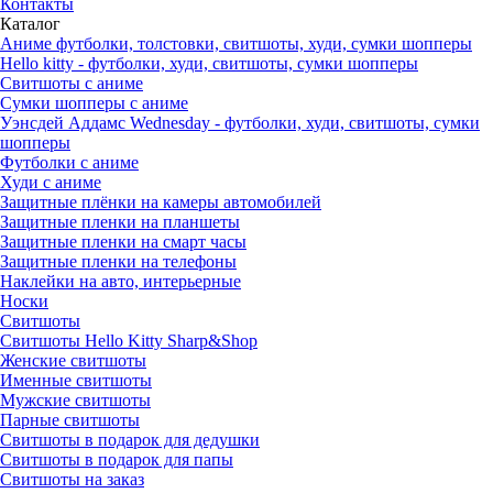
Контакты
Каталог
Аниме футболки, толстовки, свитшоты, худи, сумки шопперы
Hello kitty - футболки, худи, свитшоты, сумки шопперы
Свитшоты с аниме
Сумки шопперы с аниме
Уэнсдей Аддамс Wednesday - футболки, худи, свитшоты, сумки
шопперы
Футболки с аниме
Худи с аниме
Защитные плёнки на камеры автомобилей
Защитные пленки на планшеты
Защитные пленки на смарт часы
Защитные пленки на телефоны
Наклейки на авто, интерьерные
Носки
Свитшоты
Cвитшоты Hello Kitty Sharp&Shop
Женские свитшоты
Именные свитшоты
Мужские свитшоты
Парные свитшоты
Свитшоты в подарок для дедушки
Свитшоты в подарок для папы
Свитшоты на заказ