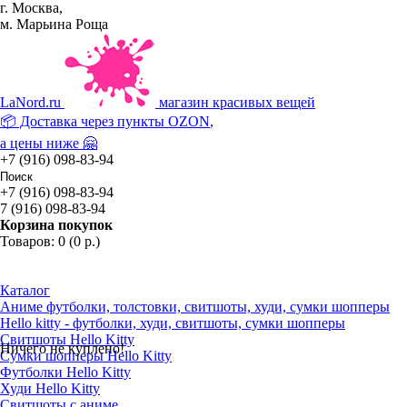
г. Москва,
м. Марьина Роща
La
Nord.ru
магазин красивых вещей
📦 Доставка через пункты
OZON
,
а цены ниже 🤗
+7 (916) 098-83-94
+7 (916) 098-83-94
7 (916) 098-83-94
Корзина покупок
Товаров: 0 (0 р.)
Каталог
Аниме футболки, толстовки, свитшоты, худи, сумки шопперы
Hello kitty - футболки, худи, свитшоты, сумки шопперы
Свитшоты Hello Kitty
Ничего не куплено!
Сумки шопперы Hello Kitty
Футболки Hello Kitty
Худи Hello Kitty
Свитшоты с аниме