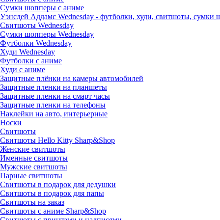
Сумки шопперы с аниме
Уэнсдей Аддамс Wednesday - футболки, худи, свитшоты, сумки
Свитшоты Wednesday
Сумки шопперы Wednesday
Футболки Wednesday
Худи Wednesday
Футболки с аниме
Худи с аниме
Защитные плёнки на камеры автомобилей
Защитные пленки на планшеты
Защитные пленки на смарт часы
Защитные пленки на телефоны
Наклейки на авто, интерьерные
Носки
Свитшоты
Cвитшоты Hello Kitty Sharp&Shop
Женские свитшоты
Именные свитшоты
Мужские свитшоты
Парные свитшоты
Свитшоты в подарок для дедушки
Свитшоты в подарок для папы
Свитшоты на заказ
Свитшоты с аниме Sharp&Shop
Свитшоты с принтами и надписями