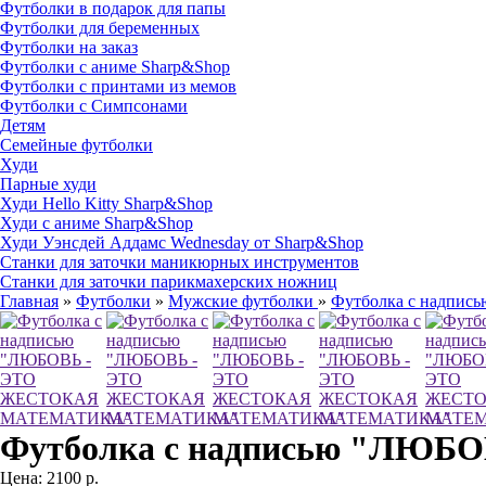
Футболки в подарок для папы
Футболки для беременных
Футболки на заказ
Футболки с аниме Sharp&Shop
Футболки с принтами из мемов
Футболки с Симпсонами
Детям
Семейные футболки
Худи
Парные худи
Худи Hello Kitty Sharp&Shop
Худи с аниме Sharp&Shop
Худи Уэнсдей Аддамс Wednesday от Sharp&Shop
Станки для заточки маникюрных инструментов
Станки для заточки парикмахерских ножниц
Главная
»
Футболки
»
Мужские футболки
»
Футболка с надп
Футболка с надписью "ЛЮ
Цена:
2100 р.