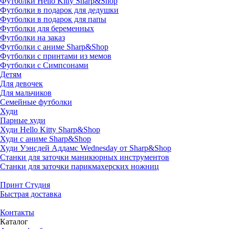
Футболки Hello Kitty Sharp&Shop
Футболки в подарок для дедушки
Футболки в подарок для папы
Футболки для беременных
Футболки на заказ
Футболки с аниме Sharp&Shop
Футболки с принтами из мемов
Футболки с Симпсонами
Детям
Для девочек
Для мальчиков
Семейные футболки
Худи
Парные худи
Худи Hello Kitty Sharp&Shop
Худи с аниме Sharp&Shop
Худи Уэнсдей Аддамс Wednesday от Sharp&Shop
Станки для заточки маникюрных инструментов
Станки для заточки парикмахерских ножниц
Принт Студия
Быстрая доставка
Контакты
Каталог