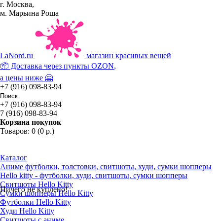
г. Москва,
м. Марьина Роща
La
Nord.ru
магазин красивых вещей
📦 Доставка через пункты
OZON
,
а цены ниже 🤗
+7 (916) 098-83-94
+7 (916) 098-83-94
7 (916) 098-83-94
Корзина покупок
Товаров: 0 (0 р.)
Каталог
Аниме футболки, толстовки, свитшоты, худи, сумки шопперы
Hello kitty - футболки, худи, свитшоты, сумки шопперы
Свитшоты Hello Kitty
Ничего не куплено!
Сумки шопперы Hello Kitty
Футболки Hello Kitty
Худи Hello Kitty
Свитшоты с аниме