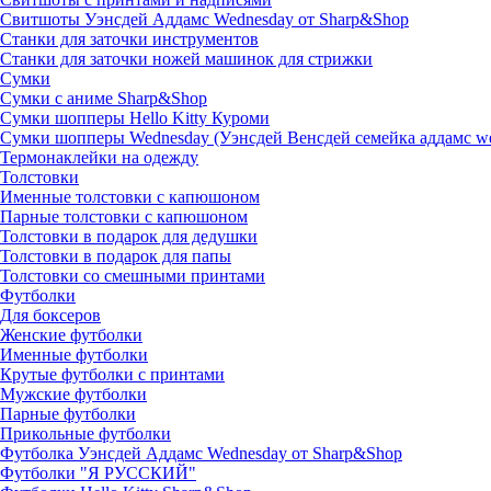
Свитшоты Уэнсдей Аддамс Wednesday от Sharp&Shop
Станки для заточки инструментов
Станки для заточки ножей машинок для стрижки
Сумки
Сумки с аниме Sharp&Shop
Сумки шопперы Hello Kitty Куроми
Сумки шопперы Wednesday (Уэнсдей Венсдей семейка аддамс w
Термонаклейки на одежду
Толстовки
Именные толстовки с капюшоном
Парные толстовки с капюшоном
Толстовки в подарок для дедушки
Толстовки в подарок для папы
Толстовки со смешными принтами
Футболки
Для боксеров
Женские футболки
Именные футболки
Крутые футболки с принтами
Мужские футболки
Парные футболки
Прикольные футболки
Футболка Уэнсдей Аддамс Wednesday от Sharp&Shop
Футболки "Я РУССКИЙ"