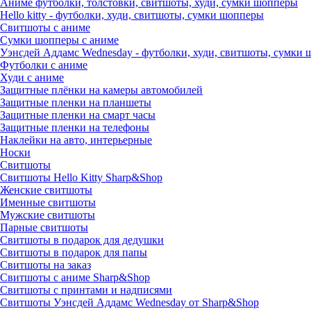
Аниме футболки, толстовки, свитшоты, худи, сумки шопперы
Hello kitty - футболки, худи, свитшоты, сумки шопперы
Свитшоты с аниме
Сумки шопперы с аниме
Уэнсдей Аддамс Wednesday - футболки, худи, свитшоты, сумки
Футболки с аниме
Худи с аниме
Защитные плёнки на камеры автомобилей
Защитные пленки на планшеты
Защитные пленки на смарт часы
Защитные пленки на телефоны
Наклейки на авто, интерьерные
Носки
Свитшоты
Cвитшоты Hello Kitty Sharp&Shop
Женские свитшоты
Именные свитшоты
Мужские свитшоты
Парные свитшоты
Свитшоты в подарок для дедушки
Свитшоты в подарок для папы
Свитшоты на заказ
Свитшоты с аниме Sharp&Shop
Свитшоты с принтами и надписями
Свитшоты Уэнсдей Аддамс Wednesday от Sharp&Shop