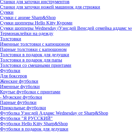
Станки для заточки инструментов
Станки для заточки ножей машинок для стрижки
Сумки
Сумки с аниме Sharp&Shop
Сумки шопперы Hello Kitty Куроми
Сумки шопперы Wednesday (Уэнсдей Венсдей семейка аддамс w
Термонаклейки на одежду
Толстовки
Именные толстовки с капюшоном
Парные толстовки с капюшоном
Толстовки в подарок для дедушки
Толстовки в подарок для папы
Толстовки со смешными принтами
Футболки
Для боксеров
Женские футболки
Именные футболки
Крутые футболки с принтами
- Мужские футболки
Парные футболки
Прикольные футболки
Футболка Уэнсдей Аддамс Wednesday от Sharp&Shop
Футболки "Я РУССКИЙ"
Футболки Hello Kitty Sharp&Shop
Футболки в подарок для дедушки