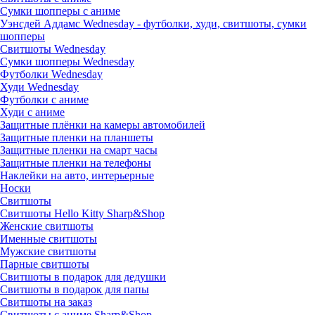
Сумки шопперы с аниме
Уэнсдей Аддамс Wednesday - футболки, худи, свитшоты, сумки
шопперы
Свитшоты Wednesday
Сумки шопперы Wednesday
Футболки Wednesday
Худи Wednesday
Футболки с аниме
Худи с аниме
Защитные плёнки на камеры автомобилей
Защитные пленки на планшеты
Защитные пленки на смарт часы
Защитные пленки на телефоны
Наклейки на авто, интерьерные
Носки
Свитшоты
Cвитшоты Hello Kitty Sharp&Shop
Женские свитшоты
Именные свитшоты
Мужские свитшоты
Парные свитшоты
Свитшоты в подарок для дедушки
Свитшоты в подарок для папы
Свитшоты на заказ
Свитшоты с аниме Sharp&Shop