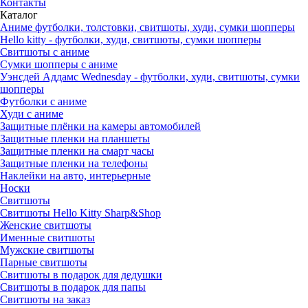
Контакты
Каталог
Аниме футболки, толстовки, свитшоты, худи, сумки шопперы
Hello kitty - футболки, худи, свитшоты, сумки шопперы
Свитшоты с аниме
Сумки шопперы с аниме
Уэнсдей Аддамс Wednesday - футболки, худи, свитшоты, сумки
шопперы
Футболки с аниме
Худи с аниме
Защитные плёнки на камеры автомобилей
Защитные пленки на планшеты
Защитные пленки на смарт часы
Защитные пленки на телефоны
Наклейки на авто, интерьерные
Носки
Свитшоты
Cвитшоты Hello Kitty Sharp&Shop
Женские свитшоты
Именные свитшоты
Мужские свитшоты
Парные свитшоты
Свитшоты в подарок для дедушки
Свитшоты в подарок для папы
Свитшоты на заказ