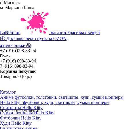
г. Москва,
м. Марьина Роща
La
Nord.ru
магазин красивых вещей
📦 Доставка через пункты
OZON
,
а цены ниже 🤗
+7 (916) 098-83-94
+7 (916) 098-83-94
7 (916) 098-83-94
Корзина покупок
Товаров: 0 (0 р.)
Каталог
Аниме футболки, толстовки, свитшоты, худи, сумки шопперы
Hello kitty - футболки, худи, свитшоты, сумки шопперы
Свитшоты Hello Kitty
Ничего не куплено!
Сумки шопперы Hello Kitty
Футболки Hello Kitty
Худи Hello Kitty
Свитшоты с аниме