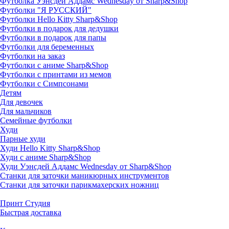
Футболка Уэнсдей Аддамс Wednesday от Sharp&Shop
Футболки "Я РУССКИЙ"
Футболки Hello Kitty Sharp&Shop
Футболки в подарок для дедушки
Футболки в подарок для папы
Футболки для беременных
Футболки на заказ
Футболки с аниме Sharp&Shop
Футболки с принтами из мемов
Футболки с Симпсонами
Детям
Для девочек
Для мальчиков
Семейные футболки
Худи
Парные худи
Худи Hello Kitty Sharp&Shop
Худи с аниме Sharp&Shop
Худи Уэнсдей Аддамс Wednesday от Sharp&Shop
Станки для заточки маникюрных инструментов
Станки для заточки парикмахерских ножниц
Принт Студия
Быстрая доставка