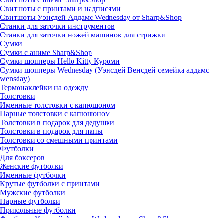
Свитшоты с принтами и надписями
Свитшоты Уэнсдей Аддамс Wednesday от Sharp&Shop
Станки для заточки инструментов
Станки для заточки ножей машинок для стрижки
Сумки
Сумки с аниме Sharp&Shop
Сумки шопперы Hello Kitty Куроми
Сумки шопперы Wednesday (Уэнсдей Венсдей семейка аддамс
wensday)
Термонаклейки на одежду
Толстовки
Именные толстовки с капюшоном
Парные толстовки с капюшоном
Толстовки в подарок для дедушки
Толстовки в подарок для папы
Толстовки со смешными принтами
Футболки
Для боксеров
Женские футболки
Именные футболки
Крутые футболки с принтами
Мужские футболки
Парные футболки
Прикольные футболки