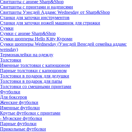
Свитшоты с аниме Sharp&Shop
Свитшоты с принтами и надписями
Свитшоты Уэнсдей Аддамс Wednesday от Sharp&Shop
Станки для заточки инструментов
Станки для заточки ножей машинок для стрижки
Сумки
Сумки с аниме Sharp&Shop
Сумки шопперы Hello Kitty Куроми
Сумки шопперы Wednesday (Уэнсдей Венсдей семейка аддамс
wensday)
Термонаклейки на одежду
Толстовки
Именные толстовки с капюшоном
Парные толстовки с капюшоном
Толстовки в подарок для дедушки
Толстовки в подарок для папы
Толстовки со смешными принтами
Футболки
Для боксеров
Женские футболки
Именные футболки
Крутые футболки с принтами
- Мужские футболки
Парные футболки
Прикольные футболки