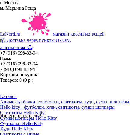
г. Москва,
м. Марьина Роща
La
Nord.ru
магазин красивых вещей
📦 Доставка через пункты
OZON
,
а цены ниже 🤗
+7 (916) 098-83-94
+7 (916) 098-83-94
7 (916) 098-83-94
Корзина покупок
Товаров: 0 (0 р.)
Каталог
Аниме футболки, толстовки, свитшоты, худи, сумки шопперы
Hello kitty - футболки, худи, свитшоты, сумки шопперы
Свитшоты Hello Kitty
Ничего не куплено!
Сумки шопперы Hello Kitty
Футболки Hello Kitty
Худи Hello Kitty
Свитшоты с аниме