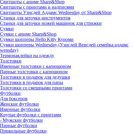
Свитшоты с аниме Sharp&Shop
Свитшоты с принтами и надписями
Свитшоты Уэнсдей Аддамс Wednesday от Sharp&Shop
Станки для заточки инструментов
Станки для заточки ножей машинок для стрижки
Сумки
Сумки с аниме Sharp&Shop
Сумки шопперы Hello Kitty Куроми
Сумки шопперы Wednesday (Уэнсдей Венсдей семейка аддамс
wensday)
Термонаклейки на одежду
Толстовки
Именные толстовки с капюшоном
Парные толстовки с капюшоном
Толстовки в подарок для дедушки
Толстовки в подарок для папы
Толстовки со смешными принтами
Футболки
Для боксеров
Женские футболки
Именные футболки
Крутые футболки с принтами
- Мужские футболки
Парные футболки
Прикольные футболки