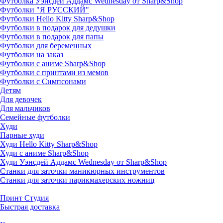
Футболка Уэнсдей Аддамс Wednesday от Sharp&Shop
Футболки "Я РУССКИЙ"
Футболки Hello Kitty Sharp&Shop
Футболки в подарок для дедушки
Футболки в подарок для папы
Футболки для беременных
Футболки на заказ
Футболки с аниме Sharp&Shop
Футболки с принтами из мемов
Футболки с Симпсонами
Детям
Для девочек
Для мальчиков
Семейные футболки
Худи
Парные худи
Худи Hello Kitty Sharp&Shop
Худи с аниме Sharp&Shop
Худи Уэнсдей Аддамс Wednesday от Sharp&Shop
Станки для заточки маникюрных инструментов
Станки для заточки парикмахерских ножниц
Принт Студия
Быстрая доставка