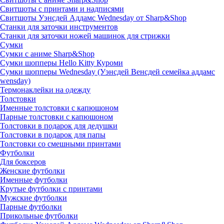
Свитшоты с принтами и надписями
Свитшоты Уэнсдей Аддамс Wednesday от Sharp&Shop
Станки для заточки инструментов
Станки для заточки ножей машинок для стрижки
Сумки
Сумки с аниме Sharp&Shop
Сумки шопперы Hello Kitty Куроми
Сумки шопперы Wednesday (Уэнсдей Венсдей семейка аддамс
wensday)
Термонаклейки на одежду
Толстовки
Именные толстовки с капюшоном
Парные толстовки с капюшоном
Толстовки в подарок для дедушки
Толстовки в подарок для папы
Толстовки со смешными принтами
Футболки
Для боксеров
Женские футболки
Именные футболки
Крутые футболки с принтами
Мужские футболки
Парные футболки
Прикольные футболки