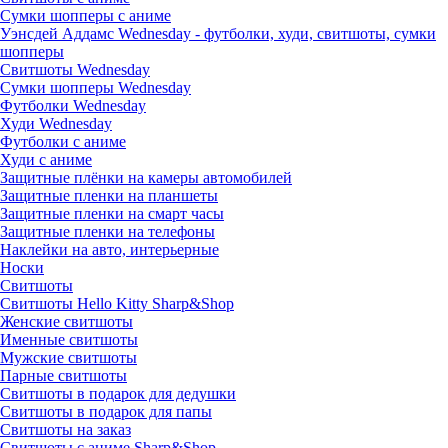
Сумки шопперы с аниме
Уэнсдей Аддамс Wednesday - футболки, худи, свитшоты, сумки
шопперы
Свитшоты Wednesday
Сумки шопперы Wednesday
Футболки Wednesday
Худи Wednesday
Футболки с аниме
Худи с аниме
Защитные плёнки на камеры автомобилей
Защитные пленки на планшеты
Защитные пленки на смарт часы
Защитные пленки на телефоны
Наклейки на авто, интерьерные
Носки
Свитшоты
Cвитшоты Hello Kitty Sharp&Shop
Женские свитшоты
Именные свитшоты
Мужские свитшоты
Парные свитшоты
Свитшоты в подарок для дедушки
Свитшоты в подарок для папы
Свитшоты на заказ
Свитшоты с аниме Sharp&Shop