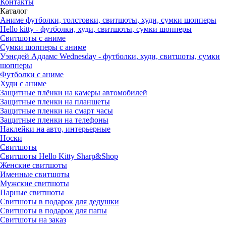
Контакты
Каталог
Аниме футболки, толстовки, свитшоты, худи, сумки шопперы
Hello kitty - футболки, худи, свитшоты, сумки шопперы
Свитшоты с аниме
Сумки шопперы с аниме
Уэнсдей Аддамс Wednesday - футболки, худи, свитшоты, сумки
шопперы
Футболки с аниме
Худи с аниме
Защитные плёнки на камеры автомобилей
Защитные пленки на планшеты
Защитные пленки на смарт часы
Защитные пленки на телефоны
Наклейки на авто, интерьерные
Носки
Свитшоты
Cвитшоты Hello Kitty Sharp&Shop
Женские свитшоты
Именные свитшоты
Мужские свитшоты
Парные свитшоты
Свитшоты в подарок для дедушки
Свитшоты в подарок для папы
Свитшоты на заказ