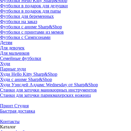
Футболки Hello Kitty Sharp&Shop
Футболки в подарок для дедушки
Футболки в подарок для папы
Футболки для беременных
Футболки на заказ
Футболки с аниме Sharp&Shop
Футболки с принтами из мемов
Футболки с Симпсонами
Детям
Для девочек
Для мальчиков
Семейные футболки
Худи
Парные худи
Худи Hello Kitty Sharp&Shop
Худи с аниме Sharp&Shop
Худи Уэнсдей Аддамс Wednesday от Sharp&Shop
Станки для заточки маникюрных инструментов
Станки для заточки парикмахерских ножниц
Принт Студия
Быстрая доставка
Контакты
Каталог