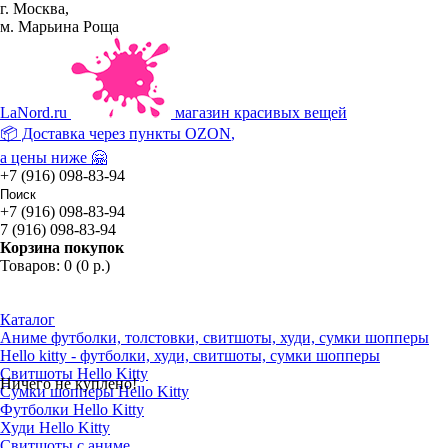
г. Москва,
м. Марьина Роща
La
Nord.ru
магазин красивых вещей
📦 Доставка через пункты
OZON
,
а цены ниже 🤗
+7 (916) 098-83-94
+7 (916) 098-83-94
7 (916) 098-83-94
Корзина покупок
Товаров: 0 (0 р.)
Каталог
Аниме футболки, толстовки, свитшоты, худи, сумки шопперы
Hello kitty - футболки, худи, свитшоты, сумки шопперы
Свитшоты Hello Kitty
Ничего не куплено!
Сумки шопперы Hello Kitty
Футболки Hello Kitty
Худи Hello Kitty
Свитшоты с аниме