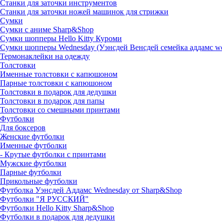
Станки для заточки инструментов
Станки для заточки ножей машинок для стрижки
Сумки
Сумки с аниме Sharp&Shop
Сумки шопперы Hello Kitty Куроми
Сумки шопперы Wednesday (Уэнсдей Венсдей семейка аддамс w
Термонаклейки на одежду
Толстовки
Именные толстовки с капюшоном
Парные толстовки с капюшоном
Толстовки в подарок для дедушки
Толстовки в подарок для папы
Толстовки со смешными принтами
Футболки
Для боксеров
Женские футболки
Именные футболки
- Крутые футболки с принтами
Мужские футболки
Парные футболки
Прикольные футболки
Футболка Уэнсдей Аддамс Wednesday от Sharp&Shop
Футболки "Я РУССКИЙ"
Футболки Hello Kitty Sharp&Shop
Футболки в подарок для дедушки