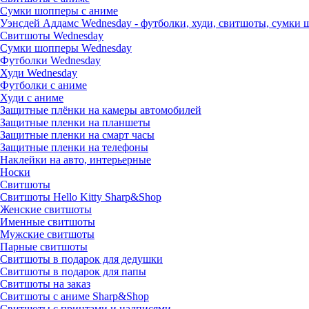
Сумки шопперы с аниме
Уэнсдей Аддамс Wednesday - футболки, худи, свитшоты, сумки
Свитшоты Wednesday
Сумки шопперы Wednesday
Футболки Wednesday
Худи Wednesday
Футболки с аниме
Худи с аниме
Защитные плёнки на камеры автомобилей
Защитные пленки на планшеты
Защитные пленки на смарт часы
Защитные пленки на телефоны
Наклейки на авто, интерьерные
Носки
Свитшоты
Cвитшоты Hello Kitty Sharp&Shop
Женские свитшоты
Именные свитшоты
Мужские свитшоты
Парные свитшоты
Свитшоты в подарок для дедушки
Свитшоты в подарок для папы
Свитшоты на заказ
Свитшоты с аниме Sharp&Shop
Свитшоты с принтами и надписями