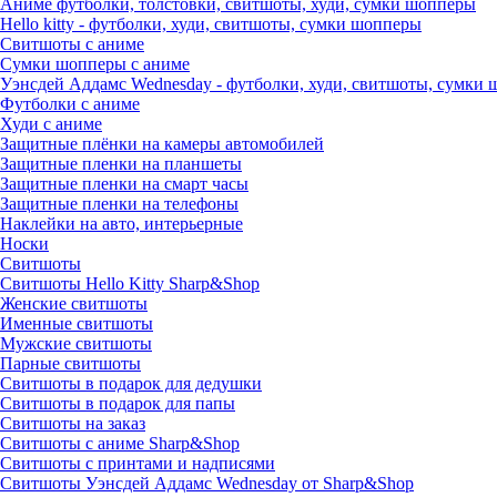
Аниме футболки, толстовки, свитшоты, худи, сумки шопперы
Hello kitty - футболки, худи, свитшоты, сумки шопперы
Свитшоты с аниме
Сумки шопперы с аниме
Уэнсдей Аддамс Wednesday - футболки, худи, свитшоты, сумки
Футболки с аниме
Худи с аниме
Защитные плёнки на камеры автомобилей
Защитные пленки на планшеты
Защитные пленки на смарт часы
Защитные пленки на телефоны
Наклейки на авто, интерьерные
Носки
Свитшоты
Cвитшоты Hello Kitty Sharp&Shop
Женские свитшоты
Именные свитшоты
Мужские свитшоты
Парные свитшоты
Свитшоты в подарок для дедушки
Свитшоты в подарок для папы
Свитшоты на заказ
Свитшоты с аниме Sharp&Shop
Свитшоты с принтами и надписями
Свитшоты Уэнсдей Аддамс Wednesday от Sharp&Shop