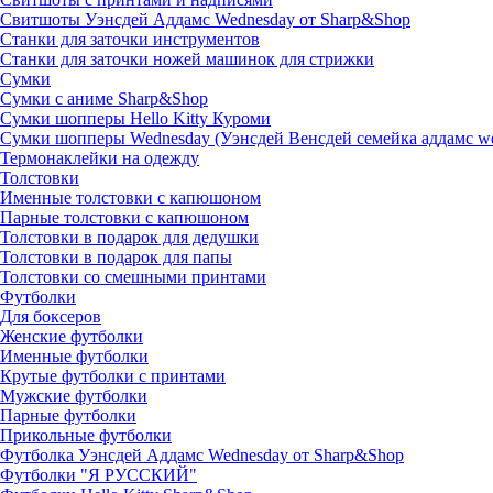
Свитшоты Уэнсдей Аддамс Wednesday от Sharp&Shop
Станки для заточки инструментов
Станки для заточки ножей машинок для стрижки
Сумки
Сумки с аниме Sharp&Shop
Сумки шопперы Hello Kitty Куроми
Сумки шопперы Wednesday (Уэнсдей Венсдей семейка аддамс w
Термонаклейки на одежду
Толстовки
Именные толстовки с капюшоном
Парные толстовки с капюшоном
Толстовки в подарок для дедушки
Толстовки в подарок для папы
Толстовки со смешными принтами
Футболки
Для боксеров
Женские футболки
Именные футболки
Крутые футболки с принтами
Мужские футболки
Парные футболки
Прикольные футболки
Футболка Уэнсдей Аддамс Wednesday от Sharp&Shop
Футболки "Я РУССКИЙ"