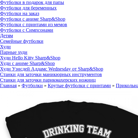
Футболки в подарок для папы
Футболки для беременных
Футболки на заказ
Футболки с аниме Sharp&Shop
Футболки с принтами из мемов
Футболки с Симпсонами
Детям
Семейные футболки
Худи
Парные худи
Худи Hello Kitty Sharp&Shop
Худи с аниме Sharp&Shop
Худи Уэнсдей Аддамс Wednesday от Sharp&Shop
Станки для заточки маникюрных инструментов
Станки для заточки парикмахерских ножниц
Главная
»
Футболки
»
Крутые футболки с принтами
»
Прикольна